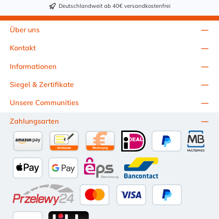
Bolzen u. Schraube verzinkt) und W4 (komplett 1.4301). Die
Deutschlandweit ab 40€ versandkostenfrei
Gummieinlage ist aus EPDM C-Profil. Die GBS
Gelenkbolzenschellen mit einem sogenannten Gelenkbolzen-
Verschluss (T-Bolzen) sind sehr massive und sichere
Über uns
Verbindungs- und Befestigungselemente wie z. B. in Filter- und
Abfüllanlagen oder in Rohrleitungssystemen, Saug- und
Kontakt
Druckluftschläuchen und vieles mehr. Eine Gelenkbolzenschelle
jederzeit wiederverwendbar und mit einem Standardwerkzeug
Informationen
einfach zu montieren/demontieren.
Siegel & Zertifikate
Unsere Communities
Zahlungsarten
Amazon Pay
Vorkasse per Überweisung
Kauf auf Rechnung (10 Tage Netto)
iDEAL
PayPal
Multiba
Apple Pay
Google Pay
eps
Bancontact
Przelewy24
Kredit- oder Debitkarte
Später Bezahlen