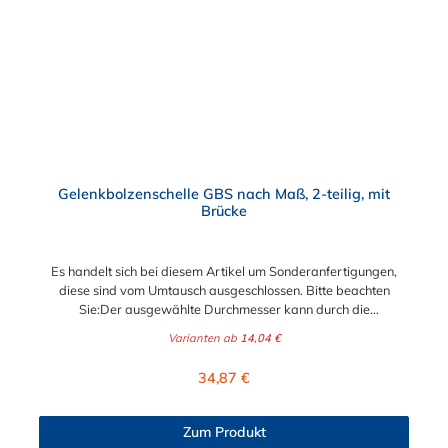
Gelenkbolzenschelle GBS nach Maß, 2-teilig, mit
Brücke
Es handelt sich bei diesem Artikel um Sonderanfertigungen,
diese sind vom Umtausch ausgeschlossen. Bitte beachten
Sie:Der ausgewählte Durchmesser kann durch die
Verstellmöglichkeit an der Schraube je nach
Varianten ab
14,04 €
Bandbreite verändert werden!Bandbreite 20 mm: +/- 5,0
mm Verstellbereich - Schraube M6x50Bandbreite 25 mm: +/-
Regulärer Preis:
34,87 €
8,0 mm Verstellbereich - Schraube M8x70Bandbreite 30 mm:
+/- 10,0 mm Verstellbereich - Schraube M10x90
Schlauchschelle nach Maß Diese Schlauchschelle ist eine
Zum Produkt
Maßanfertigung nach Ihren Vorgaben. Die Schlauchschelle