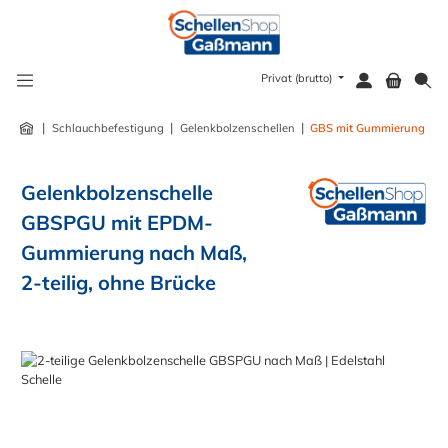
alt springen
Privat (brutto)
|
|
|
Schlauchbefestigung
Gelenkbolzenschellen
GBS mit Gummierung
Gelenkbolzenschelle
GBSPGU mit EPDM-
Gummierung nach Maß,
2-teilig, ohne Brücke
Bildergalerie überspringen