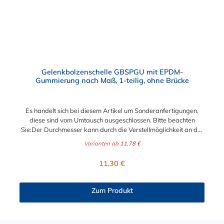
Befestigungselemente wie beispielsweise in Filter- und
Abfüllanlagen sowie in Rohrleitungssystemen, Saug- und
Druckluftschläuchen oder ähnliches. Die Gelenkbolzenschelle ist
jederzeit wiederverwendbar und mit einem Standardwerkzeug
einfach zu montieren und demontieren. Der Vorteil der
zweiteiligen Ausführung ist der größere Spannbereich und die
flexiblere Montagemöglichkeit.
Gelenkbolzenschelle GBSPGU mit EPDM-
Gummierung nach Maß, 1-teilig, ohne Brücke
Es handelt sich bei diesem Artikel um Sonderanfertigungen,
diese sind vom Umtausch ausgeschlossen. Bitte beachten
Sie:Der Durchmesser kann durch die Verstellmöglichkeit an der
Schraube je nach Bandbreite verändert werden!Bandbreite 20
Varianten ab
11,78 €
mm: +/- 2,5 mm - Schraube M6x50Bandbreite 25 mm: +/- 4,0
mm - Schraube M8x70Bandbreite 30 mm: +/- 5,0 mm -
Regulärer Preis:
11,30 €
Schraube M10x90 Gelenkbolzenschelle GBSPGU nach Maß |
Edelstahl Schlauchschelle mit Gummi Bei dieser Schlauchschelle
handelt es sich um eine Maßanfertigung. Sie können zwischen
Zum Produkt
den Bandbreiten 20 mm, 25 mm und 30 mm wählen. Bei der
Wahl des Materials haben Sie hier ebenfalls zwei Optionen. Sie
können wählen zwischen W2 (Band u. Verschluss 1.4016,