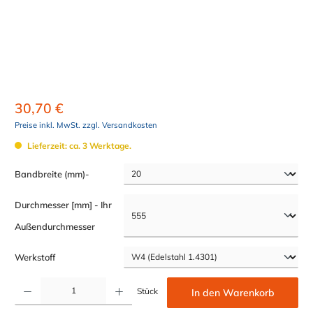
30,70 €
Preise inkl. MwSt. zzgl. Versandkosten
Lieferzeit: ca. 3 Werktage.
auswählen
Bandbreite (mm)-
Durchmesser [mm] - Ihr
auswählen
Außendurchmesser
auswählen
Werkstoff
Produkt Anzahl: Gib den gewünschten Wert ein oder benutze die Schaltflächen um die Anzahl z
Stück
In den Warenkorb