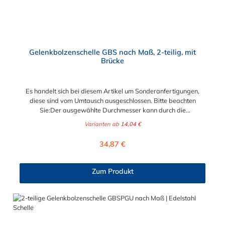
Druckluftschläuchen oder ähnliches. Die Gelenkbolzenschelle ist
jederzeit wiederverwendbar und mit einem Standardwerkzeug
einfach zu montieren und demontieren. Der Vorteil der
zweiteiligen Ausführung ist der größere Spannbereich und die
flexiblere Montagemöglichkeit.
Gelenkbolzenschelle GBS nach Maß, 2-teilig, mit
Brücke
Es handelt sich bei diesem Artikel um Sonderanfertigungen,
diese sind vom Umtausch ausgeschlossen. Bitte beachten
Sie:Der ausgewählte Durchmesser kann durch die
Verstellmöglichkeit an der Schraube je nach
Varianten ab
14,04 €
Bandbreite verändert werden!Bandbreite 20 mm: +/- 5,0
mm Verstellbereich - Schraube M6x50Bandbreite 25 mm: +/-
Regulärer Preis:
34,87 €
8,0 mm Verstellbereich - Schraube M8x70Bandbreite 30 mm:
+/- 10,0 mm Verstellbereich - Schraube M10x90
Schlauchschelle nach Maß Diese Schlauchschelle ist eine
Zum Produkt
Maßanfertigung nach Ihren Vorgaben. Die Schlauchschelle
nach Maß hat zwei Gelenkbolzen Verschlüsse. Wählen Sie
zwischen den Bandbreiten 20 mm, 25 mm und 30 mm. Wählen
Sie zwischen zwei Materialien der Schlauchschelle nach Maß
aus: W2 (Band u. Verschluss 1.4016, Bolzen u. Schraube
verzinkt) und W4 (komplett 1.4301). Die 2-teilige GBS