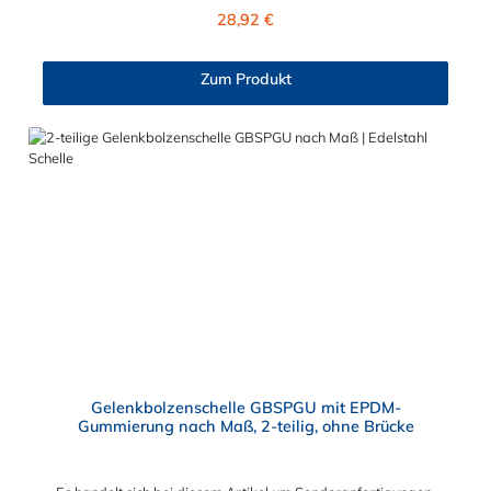
mm Verstellbereich - Schraube M6x50Bandbreite 25 mm: +/-
Regulärer Preis:
28,92 €
8,0 mm Verstellbereich - Schraube M8x70Bandbreite 30 mm:
+/- 10,0 mm Verstellbereich - Schraube M10x90
Schlauchschelle nach Maß Diese Schlauchschelle ist eine
Zum Produkt
Maßanfertigung nach Ihren Vorgaben. Die Schlauchschelle
nach Maß hat zwei Gelenkbolzen Verschlüsse. Wählen Sie
zwischen den Bandbreiten 20 mm, 25 mm und 30 mm. Wählen
Sie zwischen zwei Materialien der Schlauchschelle nach Maß
aus: W2 (Band u. Verschluss 1.4016, Bolzen u. Schraube
verzinkt) und W4 (komplett 1.4301). Die 2-teilige GBS
Gelenkbolzenschellen mit einem Gelenkbolzen-Verschluss (T-
Bolzen) für sehr massive und sichere Verbindungs- und
Befestigungselemente wie beispielsweise in Filter- und
Abfüllanlagen sowie in Rohrleitungssystemen, Saug- und
Druckluftschläuchen oder ähnliches. Die Gelenkbolzenschelle ist
jederzeit wiederverwendbar und mit einem Standardwerkzeug
einfach zu montieren und demontieren. Der Vorteil der
zweiteiligen Ausführung ist der größere Spannbereich und die
flexiblere Montagemöglichkeit.
Gelenkbolzenschelle GBSPGU mit EPDM-
Gummierung nach Maß, 2-teilig, ohne Brücke