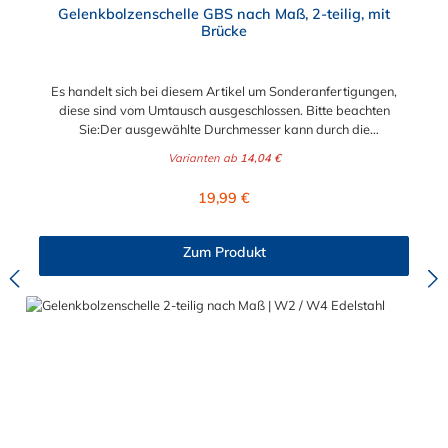
Gelenkbolzenschelle GBS nach Maß, 2-teilig, mit
Brücke
Es handelt sich bei diesem Artikel um Sonderanfertigungen,
diese sind vom Umtausch ausgeschlossen. Bitte beachten
Sie:Der ausgewählte Durchmesser kann durch die
Verstellmöglichkeit an der Schraube je nach
Varianten ab
14,04 €
Bandbreite verändert werden!Bandbreite 20 mm: +/- 5,0
mm Verstellbereich - Schraube M6x50Bandbreite 25 mm: +/-
Regulärer Preis:
19,99 €
8,0 mm Verstellbereich - Schraube M8x70Bandbreite 30 mm:
+/- 10,0 mm Verstellbereich - Schraube M10x90
Schlauchschelle nach Maß Diese Schlauchschelle ist eine
Zum Produkt
Maßanfertigung nach Ihren Vorgaben. Die Schlauchschelle
nach Maß hat zwei Gelenkbolzen Verschlüsse. Wählen Sie
zwischen den Bandbreiten 20 mm, 25 mm und 30 mm. Wählen
Sie zwischen zwei Materialien der Schlauchschelle nach Maß
aus: W2 (Band u. Verschluss 1.4016, Bolzen u. Schraube
verzinkt) und W4 (komplett 1.4301). Die 2-teilige GBS
Gelenkbolzenschellen mit einem Gelenkbolzen-Verschluss (T-
Bolzen) für sehr massive und sichere Verbindungs- und
Befestigungselemente wie beispielsweise in Filter- und
Abfüllanlagen sowie in Rohrleitungssystemen, Saug- und