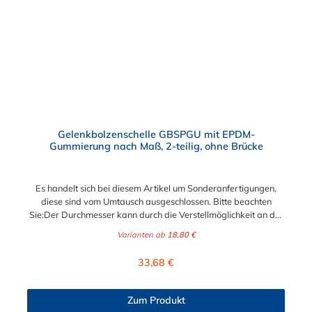
Gelenkbolzenschellen mit einem Gelenkbolzen-Verschluss (T-
Bolzen) für sehr massive und sichere Verbindungs- und
Befestigungselemente wie beispielsweise in Filter- und
Abfüllanlagen sowie in Rohrleitungssystemen, Saug- und
Druckluftschläuchen oder ähnliches. Die Gelenkbolzenschelle ist
jederzeit wiederverwendbar und mit einem Standardwerkzeug
einfach zu montieren und demontieren. Der Vorteil der
zweiteiligen Ausführung ist der größere Spannbereich und die
flexiblere Montagemöglichkeit.
Gelenkbolzenschelle GBSPGU mit EPDM-
Gummierung nach Maß, 2-teilig, ohne Brücke
Es handelt sich bei diesem Artikel um Sonderanfertigungen,
diese sind vom Umtausch ausgeschlossen. Bitte beachten
Sie:Der Durchmesser kann durch die Verstellmöglichkeit an der
Schraube je nach Bandbreite verändert werden!Bandbreite 20
Varianten ab
18,80 €
mm: +/- 5,0 mm - Schraube M6x50Bandbreite 25 mm: +/- 8,0
mm - Schraube M8x70Bandbreite 30 mm: +/- 10,0 mm -
Regulärer Preis:
33,68 €
Schraube M10x90 Zweiteilige Gelenkbolzenschelle GBSPGU
nach Maß | Edelstahl Schlauchschelle mit Gummieinlage Diese
Schlauchschelle ist eine Maßanfertigung nach Ihren Vorgaben.
Zum Produkt
Die Schlauchschelle nach Maß hat zwei Gelenkbolzen