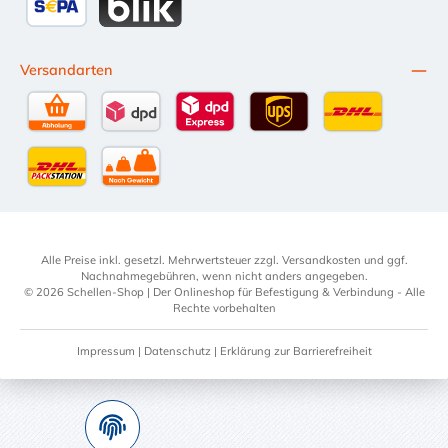
SEPA Lastschrift
BLIK
Versandarten
Selbstabholung
DPD Standardversand
DPD Expressversand - 12 Uhr
UPS Standard International
DHL Standardv
DHL-Versand an Packstation
per Spedition
Alle Preise inkl. gesetzl. Mehrwertsteuer zzgl.
Versandkosten
und ggf.
Nachnahmegebühren, wenn nicht anders angegeben.
© 2026 Schellen-Shop | Der Onlineshop für Befestigung & Verbindung - Alle
Rechte vorbehalten
Impressum
|
Datenschutz
|
Erklärung zur Barrierefreiheit