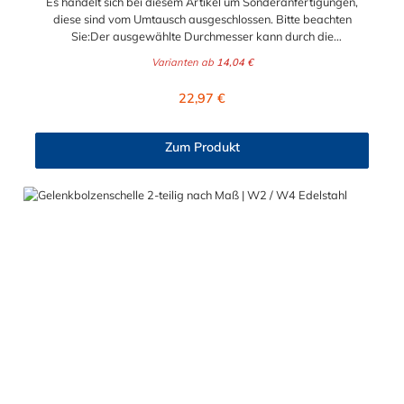
Es handelt sich bei diesem Artikel um Sonderanfertigungen,
diese sind vom Umtausch ausgeschlossen. Bitte beachten
Sie:Der ausgewählte Durchmesser kann durch die
Verstellmöglichkeit an der Schraube je nach
Varianten ab
14,04 €
Bandbreite verändert werden!Bandbreite 20 mm: +/- 5,0
mm Verstellbereich - Schraube M6x50Bandbreite 25 mm: +/-
Regulärer Preis:
22,97 €
8,0 mm Verstellbereich - Schraube M8x70Bandbreite 30 mm:
+/- 10,0 mm Verstellbereich - Schraube M10x90
Schlauchschelle nach Maß Diese Schlauchschelle ist eine
Zum Produkt
Maßanfertigung nach Ihren Vorgaben. Die Schlauchschelle
nach Maß hat zwei Gelenkbolzen Verschlüsse. Wählen Sie
zwischen den Bandbreiten 20 mm, 25 mm und 30 mm. Wählen
Sie zwischen zwei Materialien der Schlauchschelle nach Maß
aus: W2 (Band u. Verschluss 1.4016, Bolzen u. Schraube
verzinkt) und W4 (komplett 1.4301). Die 2-teilige GBS
Gelenkbolzenschellen mit einem Gelenkbolzen-Verschluss (T-
Bolzen) für sehr massive und sichere Verbindungs- und
Befestigungselemente wie beispielsweise in Filter- und
Abfüllanlagen sowie in Rohrleitungssystemen, Saug- und
Druckluftschläuchen oder ähnliches. Die Gelenkbolzenschelle ist
jederzeit wiederverwendbar und mit einem Standardwerkzeug
einfach zu montieren und demontieren. Der Vorteil der
zweiteiligen Ausführung ist der größere Spannbereich und die
flexiblere Montagemöglichkeit.