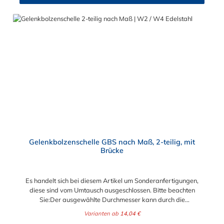
nach Maß hat zwei Gelenkbolzen Verschlüsse. Wählen Sie
zwischen den Bandbreiten 20 mm, 25 mm und 30 mm. Wählen
Sie zwischen zwei Materialien der Schlauchschelle nach Maß
aus: W2 (Band u. Verschluss 1.4016, Bolzen u. Schraube
verzinkt) und W4 (komplett 1.4301). Die 2-teilige GBS
Gelenkbolzenschellen mit einem Gelenkbolzen-Verschluss (T-
Bolzen) für sehr massive und sichere Verbindungs- und
Befestigungselemente wie beispielsweise in Filter- und
Abfüllanlagen sowie in Rohrleitungssystemen, Saug- und
Druckluftschläuchen oder ähnliches. Die Gelenkbolzenschelle ist
jederzeit wiederverwendbar und mit einem Standardwerkzeug
einfach zu montieren und demontieren. Der Vorteil der
zweiteiligen Ausführung ist der größere Spannbereich und die
flexiblere Montagemöglichkeit.
Gelenkbolzenschelle GBS nach Maß, 2-teilig, mit
Brücke
Es handelt sich bei diesem Artikel um Sonderanfertigungen,
diese sind vom Umtausch ausgeschlossen. Bitte beachten
Sie:Der ausgewählte Durchmesser kann durch die
Verstellmöglichkeit an der Schraube je nach
Varianten ab
14,04 €
Bandbreite verändert werden!Bandbreite 20 mm: +/- 5,0