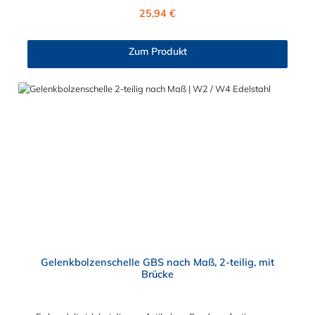
mm Verstellbereich - Schraube M6x50Bandbreite 25 mm: +/-
Regulärer Preis:
25,94 €
8,0 mm Verstellbereich - Schraube M8x70Bandbreite 30 mm:
+/- 10,0 mm Verstellbereich - Schraube M10x90
Schlauchschelle nach Maß Diese Schlauchschelle ist eine
Zum Produkt
Maßanfertigung nach Ihren Vorgaben. Die Schlauchschelle
nach Maß hat zwei Gelenkbolzen Verschlüsse. Wählen Sie
zwischen den Bandbreiten 20 mm, 25 mm und 30 mm. Wählen
Sie zwischen zwei Materialien der Schlauchschelle nach Maß
aus: W2 (Band u. Verschluss 1.4016, Bolzen u. Schraube
verzinkt) und W4 (komplett 1.4301). Die 2-teilige GBS
Gelenkbolzenschellen mit einem Gelenkbolzen-Verschluss (T-
Bolzen) für sehr massive und sichere Verbindungs- und
Befestigungselemente wie beispielsweise in Filter- und
Abfüllanlagen sowie in Rohrleitungssystemen, Saug- und
Druckluftschläuchen oder ähnliches. Die Gelenkbolzenschelle ist
jederzeit wiederverwendbar und mit einem Standardwerkzeug
einfach zu montieren und demontieren. Der Vorteil der
zweiteiligen Ausführung ist der größere Spannbereich und die
flexiblere Montagemöglichkeit.
Gelenkbolzenschelle GBS nach Maß, 2-teilig, mit
Brücke