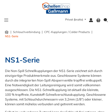
alt springen
Privat (brutto)
|
|
|
Schlauchverbindung
CPC-Kupplungen / Colder Products
NS1-Serie
NS1-Serie
Die Non-Spill Schnellkupplungen der NS1-Serie zeichnet sich durch
einzigartige Produktmerkmale aus. Geschlossene Systeme können
durch die integrierten Non-Spill Absperrventile tropffrei entkuppelt.
Eine Notwendigkeit der Leitungsreinigung wird somit vollkommen
ausgeschlossen. Die NS1-Schnellkupplung ist aktuell die kleinste,
100 % tropffreie, Kunststoff-Schnellverschlusskupplung. Geschlossene
Systeme, mit Schlauchdurchmessern von 3,2mm (1/8“) oder kleiner,
können somit mühelos verbunden und getrennt werden.
Selbst im verbundenen Zustand kann der Schlauch frei rotieren, ohne