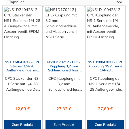
NS1D24042812 - CPC
NS1D170212 - CPC-
NS1D10042812 - CPC
Stecker 1/4-28
Kupplung 3,2 mm
Kupplung NS-1 Serie
Außengewinde, mit
Schlauchanschluss,
1/4-28
Absperrventil, EPDM-
mit Absperrventil,
Außengewinde, mit
CPC Stecker der NS-
Dichtung
CPC-Kupplung mit
EPDM-Dichtung
Absperrventil, EPDM-
CPC Kupplung der
Dichtung
1 Serie mit 1/4-28
3,2 mm
NS-1 Serie mit 1/4-
Außengewinde Der
Schlauchanschluss
28 Außengewinde
CPC
und Absperrventil Die
Die CPC Kupplung
Stecker NS1D24042
CPC-Kupplung
NS1D10042812 hat
812 hat ein 1/4-28
NS1D170212 hat ein
ein1/4-28
Regulärer Preis:
Regulärer Preis:
Regulärer Preis:
12,69 €
27,33 €
27,69 €
Außengewinde. Der
Schlauchanschluss für
Außengewinde. Die
NS1D24042812
3,2 mm
NS1D10042812
CPC Stecker
Innendurchmesser
CPC Kupplung
Zum Produkt
Zum Produkt
Zum Produkt
besitzt ein Absperrve
sowie ein Absperrven
besitzt ein Absperrve