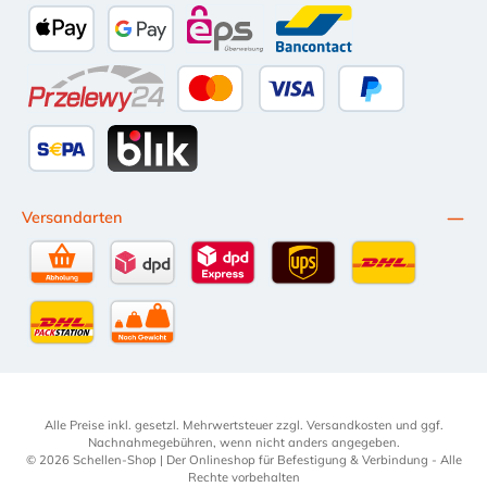
Amazon Pay
Vorkasse per Überweisung
iDEAL
Kauf auf Rechnung (10 Tage Ne
PayPal
Multiba
Apple Pay
Google Pay
eps
Bancontact
Przelewy24
Kredit- oder Debitkarte
Später Bezahlen
SEPA Lastschrift
BLIK
Versandarten
Selbstabholung
DPD Standardversand
DPD Expressversand - 12 Uhr
UPS Standard International
DHL Standardv
DHL-Versand an Packstation
per Spedition
Alle Preise inkl. gesetzl. Mehrwertsteuer zzgl.
Versandkosten
und ggf.
Nachnahmegebühren, wenn nicht anders angegeben.
© 2026 Schellen-Shop | Der Onlineshop für Befestigung & Verbindung - Alle
Rechte vorbehalten