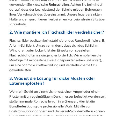
Rohrschelle RJH ist
sind. Je nach
Sechskantschrauben
Abschneidegerät zu
Mastschelle inklusive.
verwenden Sie klassische
Rohrschellen
. Achten Sie beim Kauf
die ideale Lösung für
gewähltem
M8x25 aus V2A-
verwenden.
darauf, dass der Lochabstand der Schelle mit den Bohrungen
eine stabile und
Lochmittenabstand
Edelstahl, drei
Ihres Verkehrsschildes übereinstimmt. Unsere feuerverzinkten
flexible Montage von
passt sich die
passende
Halterungen garantieren hierbei einen korrosionsfreien Sitz über
Richtungstafeln und
Materialstärke für
Sechskantmuttern M8
Jahrzehnte.
überzeugt durch
eine optimale und
V2A sowie drei
Qualität und
2. Wie montiere ich Flachschilder verdrehsicher?
wackelfreie Stabilität
Unterlegscheiben.
Funktionalität.
an:
Diese
Flachschilder besitzen kein stabilisierendes Randprofil (wie z. B.
Lochmittenabstand
Montagematerialien
Alform-Schilder). Um zu verhindern, dass sich das Schild im
70 mm:
ermöglichen eine
Wind dreht oder lockert, ist der Einsatz von speziellen
Materialabmessung
einfache und sichere
Flachschildhaltern
zwingend erforderlich. Wir empfehlen die
30 x 3 mm
Befestigung der
Montage mit mindestens zwei Haltepunkten (oben und unten),
Lochmittenabstand
Schelle am Pfosten
um eine optimale Kraftverteilung und Verdrehsicherheit zu
350 mm:
sowie eine präzise
gewährleisten.
Materialabmessung
Winkeljustierung.
30 x 4 mm
Bitte beachten Sie,
3. Was ist die Lösung für dicke Masten oder
Lochmittenabstand
dass
Laternenpfosten?
500 mm:
Befestigungsschraub
Materialabmessung
Wenn ein Schild an einem Lichtmast, einer Ampel oder einem
en für die Schilder
30 x 4 mm
Pfosten mit unregelmäßigem Durchmesser befestigt werden soll,
nicht im Lieferumfang
Lochmittenabstand
stoßen normale Rohrschellen an ihre Grenzen. Hier ist die
enthalten sind. Die
700 mm:
Bandbefestigung
die professionelle Wahl. Mithilfe von
Winkelschelle RJS
Materialabmessung
Edelstahl-Spannbändern und Universal-Schilderhaltern können
überzeugt durch ihre
30 x 4 mm
Sie Schilder an nahezu jedem Umfang flexibel und extrem fest