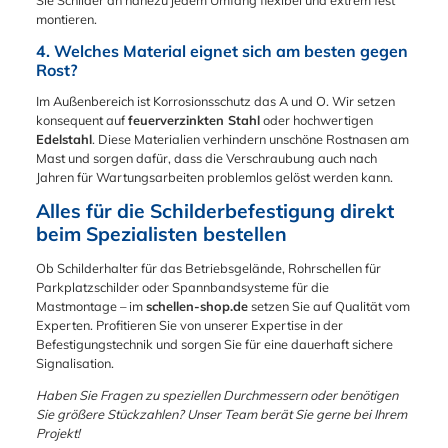
robuste Verarbeitung
Lochmittenabstand
montieren.
und Funktionalität
900 mm:
und bietet eine
4. Welches Material eignet sich am besten gegen
Materialabmessung
professionelle
Rost?
30 x 4 mm
Befestigungslösung
Technische Daten auf
für Richtungstafeln.
Im Außenbereich ist Korrosionsschutz das A und O. Wir setzen
einen Blick
konsequent auf
feuerverzinkten Stahl
oder hochwertigen
Produkttyp:
Edelstahl
. Diese Materialien verhindern unschöne Rostnasen am
Bandschelle /
Mast und sorgen dafür, dass die Verschraubung auch nach
Schilderhalterung für
Jahren für Wartungsarbeiten problemlos gelöst werden kann.
Flachschilder
Alles für die Schilderbefestigung direkt
Einsatzbereich:
Masten, Pfosten,
beim Spezialisten bestellen
Pfeiler, Laternen
(universell) Schlitz für
Ob Schilderhalter für das Betriebsgelände, Rohrschellen für
Schellendurchführung
Parkplatzschilder oder Spannbandsysteme für die
: geeignet für max. 19
Mastmontage – im
schellen-shop.de
setzen Sie auf Qualität vom
mm Bandbreite
Experten. Profitieren Sie von unserer Expertise in der
Schildbefestigung:
Befestigungstechnik und sorgen Sie für eine dauerhaft sichere
Langloch 7 x 30 mm
Signalisation.
(passend für M6-
Haben Sie Fragen zu speziellen Durchmessern oder benötigen
Schrauben) Material:
Sie größere Stückzahlen? Unser Team berät Sie gerne bei Ihrem
Stahl, feuerverzinkt
Projekt!
(ideal für den