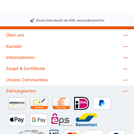
Außenbereich)
Deutschlandweit ab 40€ versandkostenfrei
Über uns
Kontakt
Informationen
Siegel & Zertifikate
Unsere Communities
Zahlungsarten
Amazon Pay
Vorkasse per Überweisung
Kauf auf Rechnung (10 Tage Netto)
iDEAL
PayPal
Apple Pay
Google Pay
eps
Bancontact