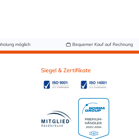
eine VITON-
Dichtung (FKM) und
ist somit
kraftstoffbeständig.
Hinweis: CPC fertigt
diesen
holung möglich
Bequemer Kauf auf Rechnung
Winkelstecker nicht
mit einem 8 mm
Schlauchanschluss.
Siegel & Zertifikate
Normalerweise
passt die 9,5 mm
Schlauchtülle auch
in 8 mm
Benzinschlauch,
wenn auch mit
etwas
Anstrengung. Der
Schlauchanschluss