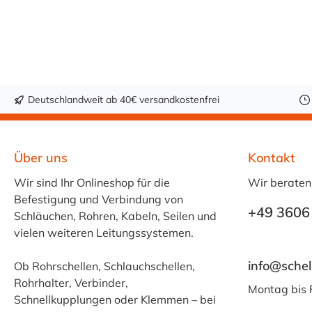
Benzinschlauch. Der
Die Flüssigkeit
Winkelstecker
(blau) der
PLCD23006V
LOCTITE® 243
besitzt eine VITON-
Schraubensicherun
Dichtung (FKM) und
g härtet zu einem
ist somit
hochfestem
Deutschlandweit ab 40€ versandkostenfrei
kraftstoffbeständig.
Kunststoff aus und
Hinweis: CPC fertigt
bietet zudem einen
diesen
Korrosionsschutz.
Über uns
Kontakt
Winkelstecker nicht
Produktsicherheit:
Wir sind Ihr Onlineshop für die
mit einem 8 mm
Achtung Kann
Wir beraten
Befestigung und Verbindung von
Schlauchanschluss.
allergische
+49 3606
Schläuchen, Rohren, Kabeln, Seilen und
Normalerweise
Hautreaktionen
vielen weiteren Leitungssystemen.
passt die 9,5 mm
verursachen. Kann
Schlauchtülle auch
die Atemwege
info@schel
Ob Rohrschellen, Schlauchschellen,
in 8 mm
reizen. Schädlich für
Rohrhalter, Verbinder,
Benzinschlauch,
Wasserorganismen,
Montag bis 
Schnellkupplungen oder Klemmen – bei
wenn auch mit
mit langfristiger