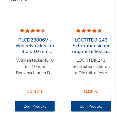
Durchschnittliche Bewertung von 4.5 von 5 Sternen
Durchschnittliche Bewe
PLCD23006V -
LOCTITE® 243
Winkelstecker für
Schraubensicher
8 bis 10 mm
ung mittelfest 5g
Benzinschlauch,
(5ml)
Winkelstecker für 8
LOCTITE® 243
mit Absperrventil,
bis 10 mm
Schraubensicherun
Viton-Dichtung
Benzinschlauch Der
g Die mittelfeste
Benzinschlauch
Schraubensicherun
Winkelstecker
g LOCTITE 243
Regulärer Preis:
Regulärer Preis
15,42 €
8,85 €
PLCD23006V mit
verhindert ein
Absperrventil und
ungewolltes Lösen
einem 9,5 mm
der Verbindung
Zum Produkt
Zum Produkt
Schlauchanschluss
oder
für 8 bis 10 mm
Verschraubungen.