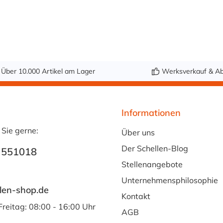
tankseitige
für den Einsatz in
Kraftstoffkupplung
Verbindung mit
zum Einschrauben.
Kraftstoff.Abmessu
Durch die
ng:Ø außen: ca. 11
integrierte VITON-
mmØ innen: ca. 8
Dichtung (FKM) ist
mm
Über 10.000 Artikel am Lager
Werksverkauf & Ab
LCD10004V für den
Einsatz in
Verbindung mit
Informationen
Kraftstoff geeignet.
 Sie gerne:
Passend für
Über uns
folgende und viele
Der Schellen-Blog
 551018
weitere
Stellenangebote
Motorradmodelle:
Cagiva - Navigator
Unternehmensphilosophie
len-shop.de
Cagiva - Grand
Kontakt
Canyon Ducati -
Freitag: 08:00 - 16:00 Uhr
AGB
998 MV Agusta -