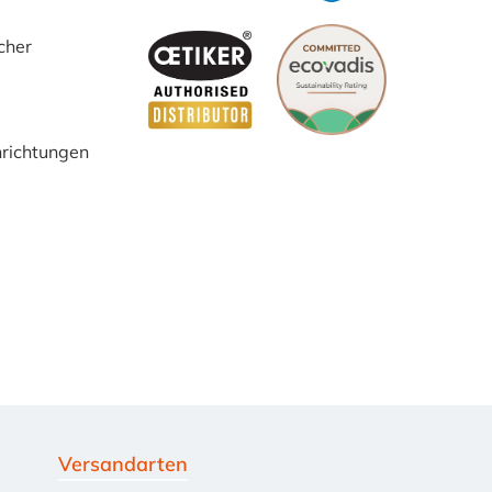
ist immer etwas
größer als der
cher
Schlauchinnendurch
messer vom
Benzinschlauch,
damit sich der
inrichtungen
Schlauch fest auf
der Schlauchtülle
sitzt.
Aussendurchmesser
bei 3/8" ~ 10.5 mm.
passend für
folgende und viele
weitere
Motorradhersteller:
APRILLA CAGIVA
DUCATI KTM MV
AGUSTA TRIUMPH
Versandarten