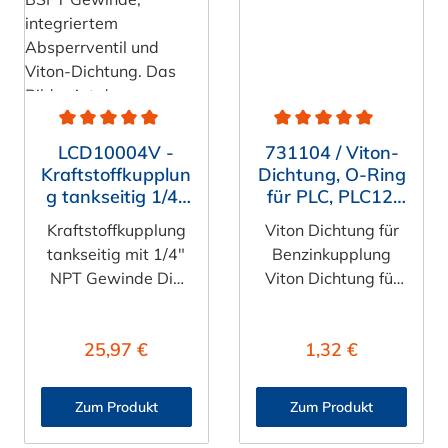
rtung von 4.7 von 5 Sternen
Durchschnittliche Bewertung von 5 von 5 Sternen
Durchschnittliche Bewert
LCD10004V -
731104 / Viton-
Kraftstoffkupplun
Dichtung, O-Ring
g tankseitig 1/4"
für PLC, PLC12,
NPT Gewinde,
LC, APC und NS4
Kraftstoffkupplung
Viton Dichtung für
mit Absperrventil,
tankseitig mit 1/4"
Benzinkupplung
Viton-Dichtung
NPT Gewinde Die
Viton Dichtung für
LCD10004V Kraftst
Benzinkupplung.
offkupplung mit
Ersatz-Dichtung
:
Regulärer Preis:
Regulärer Preis:
25,97 €
1,32 €
Absperrventil und
aus Viton
einem 1/4" NPT
(FLUOROCARBON)
Gewinde (konisch,
für Stecker der
Zum Produkt
Zum Produkt
selbstdichtend) von
Serien PLC, PLC12,
CPC, ist die
LC, APC und NS4