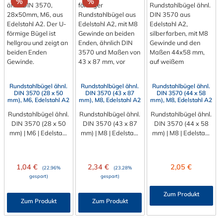
Rabatt
Rabatt
%
%
Rundstahlbügel ähnl.
Rundstahlbügel ähnl.
Rundstahlbügel ähnl.
DIN 3570 (28 x 50
DIN 3570 (43 x 87
DIN 3570 (44 x 58
mm), M6, Edelstahl A2
mm), M8, Edelstahl A2
mm), M8, Edelstahl A2
Rundstahlbügel ähnl.
Rundstahlbügel ähnl.
Rundstahlbügel ähnl.
DIN 3570 (28 x 50
DIN 3570 (43 x 87
DIN 3570 (44 x 58
mm) | M6 | Edelstahl
mm) | M8 | Edelstahl
mm) | M8 | Edelstahl
A2 | Abverkauf
A2 | Abverkauf
A2 | Abverkauf
Sichern Sie sich
Sichern Sie Ihre
Sichern Sie Ihre
zuverlässigen Halt
Rohrinstallationen
Rohrinstallationen mit
Verkaufspreis:
Verkaufspreis:
Regulärer Preis:
1,04 €
2,34 €
2,05 €
Regulärer Preis:
Regulärer Preis:
(22.96%
(23.28%
für Ihre
kompromisslos und
höchster
gespart)
gespart)
Rohrinstallationen.
dauerhaft. Dieser
Zuverlässigkeit.
Dieser hochwertige
hochwertige
Dieser massive
Zum Produkt
Rundstahlbügel
Rundstahlbügel
Rundstahlbügel
Zum Produkt
Zum Produkt
(ähnlich DIN 3570) ist
(ähnlich DIN 3570) ist
(ähnlich DIN 3570)
das ideale
die optimale Lösung,
bietet die perfekte