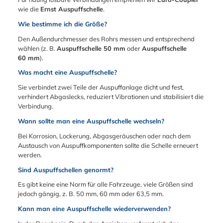
mm) Um für jeden
verzinktem Stahl ist
technology - SH60-
wie die
Ernst Auspuffschelle
.
Rohrdurchmesser die
die perfekte Lösung
010
exakt passende
für anspruchsvolle
Kugelzonenschelle SE
Wie bestimme ich die Größe?
Lösung zu bieten,
Befestigungsaufgabe
C 65 mm (TPC
Den Außendurchmesser des Rohrs messen und entsprechend
führen wir die
n, die hohe
65):Mercedes Benz
wählen (z. B.
Auspuffschelle 50 mm
oder
Auspuffschelle
Abgasrohrschelle
Zuverlässigkeit und
- A0004901441John
60 mm
).
ARS in folgenden
Langlebigkeit
Deere
Abmessungen: 24-27
erfordern.
- AL169564BMW
Was macht eine Auspuffschelle?
| 30-33 | 33-36 |
- 7558661-
36,5-39,5 | 39-42 |
Sie verbindet zwei Teile der Auspuffanlage dicht und fest,
01Faurecia Emissions
42-45 | 43-46 | 44-
verhindert Abgaslecks, reduziert Vibrationen und stabilisiert die
- 2398801065Cater
47 | 44,5-48 | 45-49 |
Verbindung.
pillar
47-50 | 48-51 | 51-
- 5421612Sebring
Wann sollte man eine Auspuffschelle wechseln?
54 | 52-55 | 55-58 |
technology - SH65-
61-64 | 67-71,5 |
Bei Korrosion, Lockerung, Abgasgeräuschen oder nach dem
011 | SH65-005
106-114 Ihre Vorteile
Austausch von Auspuffkomponenten sollte die Schelle erneuert
Kugelzonenschelle SE
auf einen Blick
werden.
C 70 mm (TPC
Passgenauer Sitz:
70):Mercedes Benz
Sind Auspuffschellen genormt?
Ideal für die
- A0004901541Pors
Verbindung
Es gibt keine eine Norm für alle Fahrzeuge, viele Größen sind
che - 7L5.253.065.
ineinandergesteckter
jedoch gängig, z. B. 50 mm, 60 mm oder 63,5 mm.
| 955.111.108.30Fau
Auspuffrohre und -
recia Emissions
Kann man eine Auspuffschelle wiederverwenden?
töpfe. Schonend &
- 2058404304Sebrin
Sicher: Gleichmäßiger
g technology - SH70-