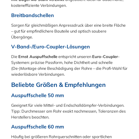
eine durchgehend
auf Anfrage
Schraube und
und ist einfach in der
kosteneffiziente Verbindungen.
konstante
verfügbar.
Muttern: Erleichtert
Montage und
Kontaktfläche zum
Breitbandschellen
Produktmerkmale:
die Installation und
Demontage. Vorteile
Rohr und sorgt für
Vormontierte
spart Zeit.
der
Sorgen für gleichmäßigen Anpressdruck über eine breite Fläche
einen absolut
Schraube und
Sechskantmutter:
Kugelzonenschelle au
– gut für empfindlichere Bauteile und optisch saubere
gleichmäßigen
Muttern: Erleichtert
Sorgt für eine bessere
f einen Blick
Übergänge.
Anpressdruck auf
die Installation und
Handhabung des
Winkelausgleich in
dem gesamten
spart Zeit.
Bügels. Vielseitige
der Abgasanlage
V-Band-/Euro-Coupler-Lösungen
Rohrumfang. Der
Sechskantmutter
Anwendung:
Abgastöpfe können
entscheidende Vorteil
Die
Ernst Auspuffschelle
entspricht unseren
Euro-Coupler
-
M10: Sorgt für eine
Geeignet für eine
während der
für Ihre Abgasanlage:
Systemen: präzise Passform, hohe Dichtheit und schnelle
bessere Handhabung
Vielzahl von
Montage geschwenkt
Selbst bei extremen
(De-)Montage ohne Beschädigung der Rohre – die Profi-Wahl für
des Bügels und
Rohrdurchmessern.
werden Einfachere
Temperaturschwank
wiederlösbare Verbindungen.
ermöglicht eine
Vorteile: Komplett
Montage- und
ungen gewährleistet
stabile Befestigung.
montiert: Sofort
Demontagebedingun
Beliebte Größen & Empfehlungen
die Schelle eine
Vielseitige
einsatzbereit für
gen dank erhöhter
unerschütterliche
Anwendung:
verschiedene
Flexibilität des
Auspuffschelle 50 mm
Verbindung, ohne
Geeignet für
Anwendungen.
Gesamtsystems
dass die Gefahr einer
verschiedene
Korrosionsbeständig:
Höhere
Geeignet für viele Mittel- und Endschalldämpfer-Verbindungen.
asymmetrischen
Rohrdurchmesser
Verzinkter Stahl
Torsionsmomente als
Tipp: Durchmesser am Rohr exakt nachmessen, Toleranzen des
Rohrdeformation
und Konstruktionen.
bietet Schutz vor Rost
bei herkömmlichen
Herstellers beachten.
besteht. Material W1:
Vorteile: Komplett
und verlängert die
Kugelflanschverbindu
Widerstandsfähig
Auspuffschelle 60 mm
montiert: Bereit für
Lebensdauer.
ngen Geringe
und
den sofortigen
Einfache Installation:
Leckagerate
Häufig bei größeren Rohrquerschnitten oder sportlichen
korrosionsgeschützt