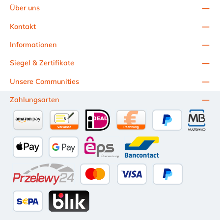
Über uns
Kontakt
Informationen
Siegel & Zertifikate
Unsere Communities
Zahlungsarten
Amazon Pay
Vorkasse per Überweisung
iDEAL
Kauf auf Rechnung (10 Tage Ne
PayPal
Multiba
Apple Pay
Google Pay
eps
Bancontact
Przelewy24
Kredit- oder Debitkarte
Später Bezahlen
SEPA Lastschrift
BLIK