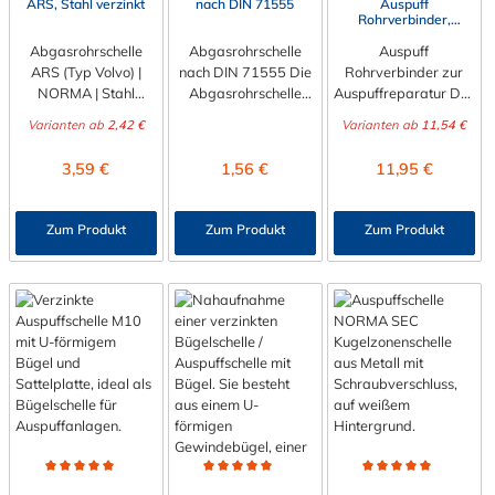
ARS, Stahl verzinkt
nach DIN 71555
Auspuff
Rohrverbinder,
Auspuffreparatur
Abgasrohrschelle
Abgasrohrschelle
Auspuff
ARS (Typ Volvo) |
nach DIN 71555 Die
Rohrverbinder zur
NORMA | Stahl
Abgasrohrschelle
Auspuffreparatur Der
verzinkt (W1) Die
nach DIN 71555 ist
EuroCoupler Auspuff
Varianten ab
2,42 €
Varianten ab
11,54 €
NORMA
eine Alternative zur
Rohrverbinder zur
Abgasrohrschelle
ARS-Schelle. Sie
Auspuffreparatur
Regulärer Preis:
Regulärer Preis:
Regulärer Preis:
3,59 €
1,56 €
11,95 €
ARS (in der Praxis
verbinden ebenso
verbindet effektiv
häufig auch als Typ
sicher ineinander
Komponenten im
Volvo bekannt) ist die
gesteckte Rohre. Die
Abgassystem, ohne
Zum Produkt
Zum Produkt
Zum Produkt
erste Wahl für eine
einfache
dass Rohre geweitet
absolut sichere,
Schellenkonstruktion
oder geschlitzt
dichte und
ermöglicht zusätzlich
werden müssen.
zuverlässige
die Anbringung einer
Diese Schelle bietet
Verbindung von
Lasche, so dass diese
höchste Leistung und
ineinandergesteckten
auch als
stellt eine
Rohren. Sie wurde
Befestigungsschelle
wartungsfreundliche
gezielt für die
eingesetzt werden
Abgasverbindung
enormen
kann. Der
her, die sich schnell
mechanischen und
Durchmesser
montieren und
thermischen
der Abgasrohrschelle
demontieren lässt.
Anforderungen der
nach DIN 71555 ist
Die Verbindung ist
Durchschnittliche Bewertung von 5 von 5 Sternen
Durchschnittliche Bewertung von 5 von 5 Sternen
Durchschnittliche Bewert
Automobilindustrie
zwischen 30,2 mm
beständig gegen