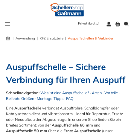
alt springen
Privat (brutto)
|
|
|
Anwendung
KFZ Ersatzteile
Auspuffschellen & Verbinder
Auspuffschelle – Sichere 
Verbindung für Ihren Auspuff
Schnellnavigation:
Was ist eine Auspuffschelle?
·
Arten
·
Vorteile
·
Beliebte Größen
·
Montage-Tipps
·
FAQ
Eine
Auspuffschelle
verbindet Auspuffrohre, Schalldämpfer oder
Katalysatoren dicht und vibrationsarm – ideal für Reparatur, Ersatz
oder Neuaufbau der Abgasanlage. In unserem Shop finden Sie ein
breites Sortiment: von der
Auspuffschelle 60 mm
und
Auspuffschelle 50 mm
über die
Ernst Auspuffschelle
(unser