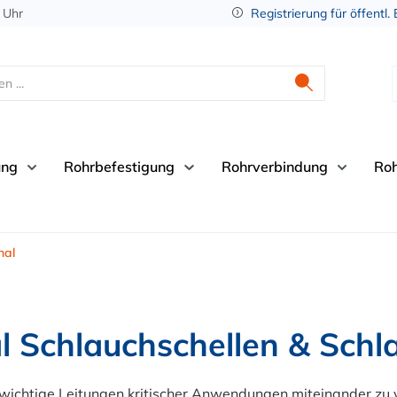
 Uhr
Registrierung für öffentl.
ung
Rohrbefestigung
Rohrverbindung
Ro
nal
al Schlauchschellen & Sch
wichtige Leitungen kritischer Anwendungen miteinander zu v