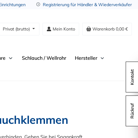
 Einrichtungen
Registrierung für Händler & Wiederverkäufer
Privat (brutto)
Mein Konto
Warenkorb
0,00 €
hre
Schlauch / Wellrohr
Hersteller
Kontakt
Rückruf
lauchklemmen
erbinden. Gehen Sie bei Spannkraft,