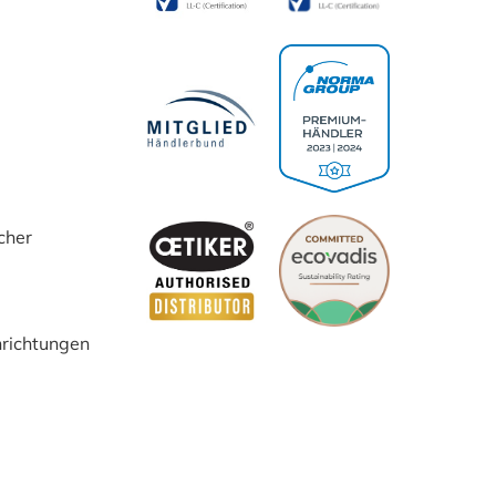
versehen
cher
inrichtungen