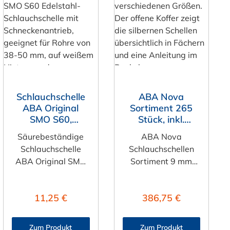
ung von 4.9 von 5 Sternen
Schlauchschelle
ABA Nova
ABA Original
Sortiment 265
SMO S60,
Stück, inkl.
Edelstahl V4A
flexibler
Säurebeständige
ABA Nova
(1.4547)
Schraubendreher
Schlauchschelle
Schlauchschellen
, Bandbreite 9
ABA Original SMO
Sortiment 9 mm
mm, verzinkt
S60 Die ABA
Bandbreite 265-
Original SMO wird
teilig ABA
Regulärer Preis:
Regulärer Preis:
11,25 €
386,75 €
aus dem Werkstoff
Sortimentsbox mit
SMO 254 gefertigt
265 Stück ABA
und eignet sich
Nova
Zum Produkt
Zum Produkt