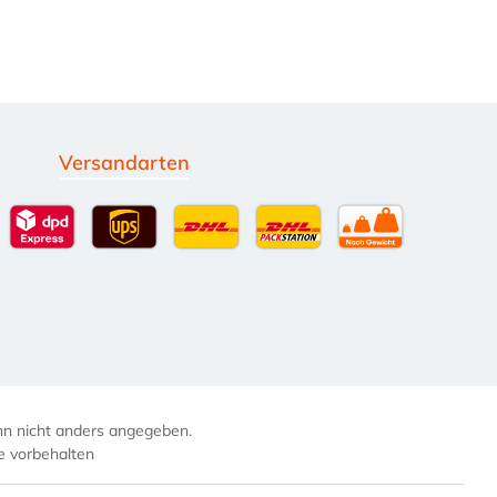
Versandarten
g
Standardversand
DPD Expressversand - 12 Uhr
UPS Standard International
DHL Standardversand
DHL-Versand an Packsta
per Spedition
 nicht anders angegeben.
e vorbehalten