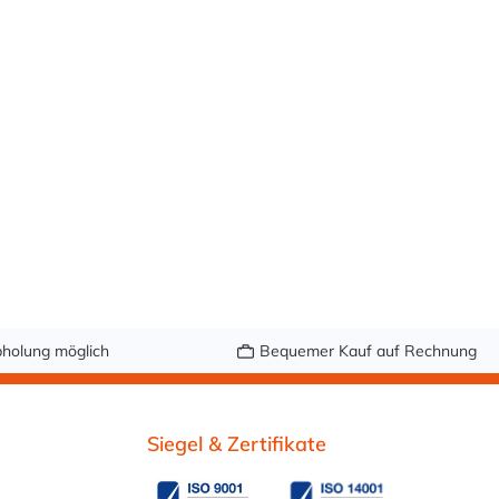
Arten von
mm50x 10-16
Spannungskorrosio
mm50x 12-20
n.
mm25x 16-25
Vorteile:Hervorrage
mm25x 20-32
nde Beständigkeit
mm20x 25-40
gegen Lochfraß und
mm15x 32-50
SpaltkorrosionSehr
mm10x 40-60 mm
hohe Beständigkeit
20x 50-70 mm
gegen
Spannungskorrosio
nsbruchStarke
Leistung unter
hoher mechanischer
holung möglich
Bequemer Kauf auf Rechnung
BelastungJede
Schelle ist zur
Rückverfolgbarkeit
Siegel & Zertifikate
mit einem
Datumsstempel