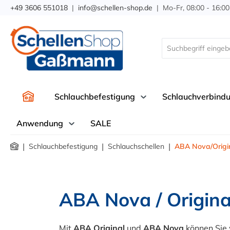
+49 3606 551018
|
info@schellen-shop.de
| Mo-Fr, 08:00 - 16:00
springen
Zur Hauptnavigation springen
Schlauchbefestigung
Schlauchverbind
Anwendung
SALE
|
|
|
Schlauchbefestigung
Schlauchschellen
ABA Nova/Origi
ABA Nova / Origin
Mit
ABA Original
und
ABA Nova
können Sie 