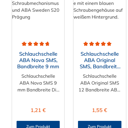
Durchschnittliche Bewertung von 4.8 von 5 Sternen
Durchschnittliche Bewe
Schlauchschelle
Schlauchschelle
ABA Nova SMS,
ABA Original
Bandbreite 9 mm
SMS, Bandbreite
12 mm
Schlauchschelle
Schlauchschelle
ABA Nova SMS 9
ABA Original SMS
mm Bandbreite Die
12 Bandbreite ABA
Schlauchschelle
Original
ABA Nova SMS aus
Schlauchschellen
Regulärer Preis:
Regulärer Preis
1,21 €
1,55 €
verzinktem Stahl
überzeugen durch
(W1), Edelstahl
ein hochfestes,
V2A (W4) oder
einteiliges
Zum Produkt
Zum Produkt