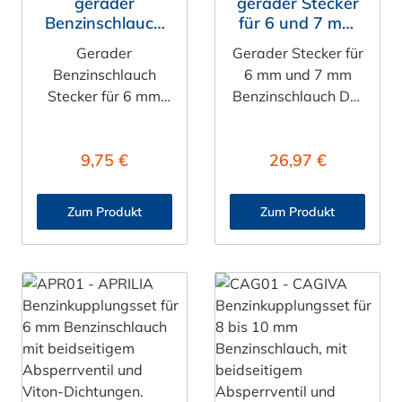
gerader
gerader Stecker
Benzinschlauch
für 6 und 7 mm
Stecker für 6 und
Benzinschlauch,
Gerader
Gerader Stecker für
7 mm, mit
mit Absperrventil,
Benzinschlauch
6 mm und 7 mm
Absperrung,
Viton-Dichtung
Stecker für 6 mm
Benzinschlauch Der
Viton-Dichtung
Benzinleitung Der
Stecker
Benzinschlauch
LCD22004V mit
:
Regulärer Preis:
Regulärer Preis:
9,75 €
26,97 €
Stecker
Absperrventil und
PLCD22004V mit
einem 6,4 mm
Absperrventil und
Schlauchanschluss
Zum Produkt
Zum Produkt
einem 6,4 mm
für 6 und 7 mm
Schlauchanschluss
Benzinschlauch. Der
für 6 und 7 mm
LCD22004V besitzt
Benzinschlauch. Der
eine VITON-
Benzinschlauch
Dichtung (FKM) und
Stecker
ist somit
PLCD22004V
kraftstoffbeständig.
besitzt eine VITON-
Diese
Dichtung (FKM) und
Benzinschlauchtülle