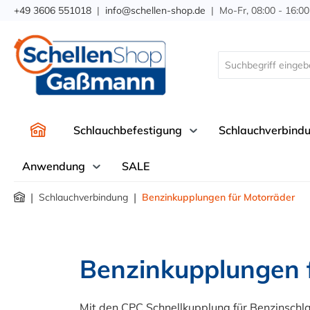
+49 3606 551018
|
info@schellen-shop.de
| Mo-Fr, 08:00 - 16:00
springen
Zur Hauptnavigation springen
Schlauchbefestigung
Schlauchverbind
Anwendung
SALE
|
|
Schlauchverbindung
Benzinkupplungen für Motorräder
Benzinkupplungen 
Mit den CPC Schnellkupplung für Benzinschla