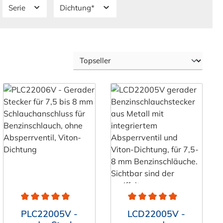
Serie
Dichtung*
ung von 5 von 5 Sternen
Durchschnittliche Bewertung von 5 von 5 Sternen
Durchschnittliche Bewertun
PLC22005V -
LCD22005V -