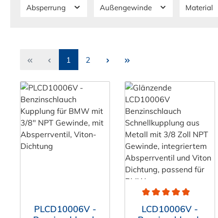
Absperrung
Außengewinde
Material
Seite
Seite
1
2
Durchschnittliche Bewe
PLCD10006V -
LCD10006V -