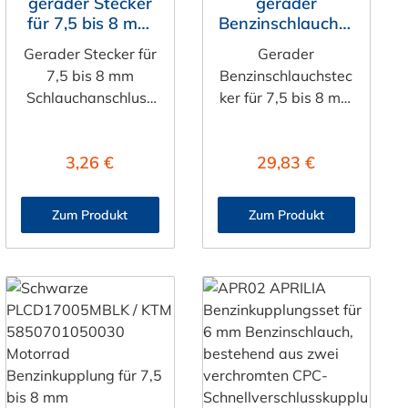
gerader Stecker
gerader
für 7,5 bis 8 mm
Benzinschlauchst
Benzinschlauch,
ecker für 7,5 bis 8
Gerader Stecker für
Gerader
ohne
mm
7,5 bis 8 mm
Benzinschlauchstec
Absperrventil,
Benzinschlauch,
Schlauchanschluss
ker für 7,5 bis 8 mm
Viton-Dichtung
mit Absperrventil,
für Benzinschlauch
Schlauchanschluss
Viton-
Der Stecker
Der
Regulärer Preis:
Regulärer Preis:
3,26 €
29,83 €
PLC22005V ohne
Benzinschlauchstec
Absperrventil hat
ker LCD22005V mit
einen
Absperrventil und
Zum Produkt
Zum Produkt
Schlauchanschluss f
einem
ür 7,5 bis 8
Schlauchanschluss f
mm Benzinschlauch.
ür 7,5 bis 8 mm
Der PLC22005V
Benzinschlauch. Der
besitzt eine VITON-
LCD22005V besitzt
Dichtung (FKM) und
eine VITON-
ist somit
Dichtung (FKM) und
kraftstoffbeständig.
ist somit
Der
kraftstoffbeständig.