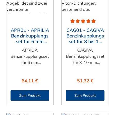
ist somit
ist für viele
kraftstoffbeständig.
verschiedene
Motorrad Modelle
passend.
rtung von 5 von 5 Sternen
Durchschnittliche Bewert
APR01 - APRILIA
CAG01 - CAGIVA
Benzinkupplungs
Benzinkupplungs
set für 6 mm
set für 8 bis 10
Benzinschlauch,
mm
APRILIA
CAGIVA
beidseitig
Benzinschlauch,
Benzinkupplungsset
Benzinkupplungsset
Absperrventil,
beidseitig
für 6 mm
für 8-10 mm
Viton
Absperrventil,
Benzinschlauch
Benzinschlauch
Viton
| Aprilia RST 1000
Das CAGIVA
:
Regulärer Preis:
Regulärer Preis:
64,11 €
51,32 €
Futura Das Aprilia
Benzinkupplungsset
Benzinkupplungsset
für 8-10 mm
für 6 mm
Benzinschlauch
Zum Produkt
Zum Produkt
Benzinschlauch
besteht aus: 1x
besteht aus: 1x
Tankkupplung
Tankkupplung
LCD10004V mit