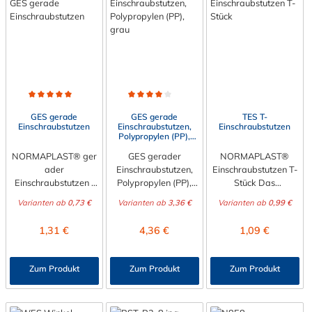
Durchschnittliche Bewertung von 5 von 5 Sternen
Durchschnittliche Bewertung von 4 von 5 Sternen
GES gerade
GES gerade
TES T-
Einschraubstutzen
Einschraubstutzen,
Einschraubstutzen
Polypropylen (PP),
grau
NORMAPLAST® ger
GES gerader
NORMAPLAST®
ader
Einschraubstutzen,
Einschraubstutzen T-
Einschraubstutzen |
Polypropylen (PP),
Stück Das
Gewindetülle aus
grau – Schlauchtülle
NORMAPLAST® Eins
Varianten ab
0,73 €
Varianten ab
3,36 €
Varianten ab
0,99 €
Kunststoff
mit Außengewinde
chraubstutzen T-
Der gerade
Der GES gerade
Stück ist eine
Regulärer Preis:
Regulärer Preis:
Regulärer Preis:
1,31 €
4,36 €
1,09 €
Einschraubstutzen vo
Einschraubstutzen ist
Schlauch- und
n NORMAPLAST® ist
eine stabile
Rohrverbindung aus
eine Schlauch- und
Schlauchtülle aus
Kunststoff, die
Zum Produkt
Zum Produkt
Zum Produkt
Rohrverbindung aus
Polypropylen (PP,
medienführende
Kunststoff, die
grau) für
Leitungen sicher,
medienführende
zuverlässige
zuverlässig und