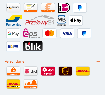
sicheren Halt des
Wasserschlauchs.
Der Durchmesser
Amazon Pay
Vorkasse per Überweisung
Kauf auf Rechnung (10 Tage Netto)
iDEAL
PayPal
38mm und das
Außengewinde 1
1/2" sind
Bancontact
Przelewy24
Multibanco
Apple Pay
standartisierte
Abmessungen im
Bereich
Google Pay
eps
Kredit- oder Debitkarte
Später Bezahl
Wasserversorgung,
Bewässerung, sowie
Pooltechnik und
SEPA Lastschrift
BLIK
Schwimmbadtechnik.
Versandarten
Selbstabholung
DPD Standardversand
DPD Expressversand - 12 Uhr
UPS Standard International
DHL Standardv
DHL-Versand an Packstation
per Spedition