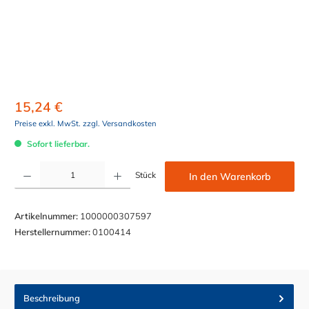
15,24 €
Preise exkl. MwSt. zzgl. Versandkosten
Sofort lieferbar.
Produkt Anzahl: Gib den gewünschten Wert ein oder benutze die Schaltflächen um die Anzahl z
Stück
In den Warenkorb
Artikelnummer:
1000000307597
Herstellernummer:
0100414
Beschreibung