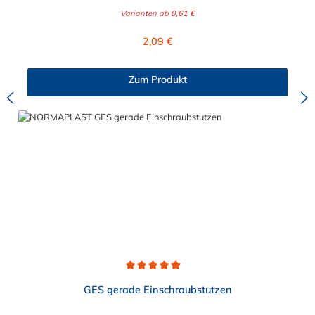
medienführende Leitungen sicher, zuverlässig und
Varianten ab
0,61 €
kostengünstig miteinander verbindet. Der gerade
Einschraubstutzen von NORMAPLAST® findet Anwendung im
Regulärer Preis:
2,09 €
Automobilbau sowie in fast allen Industriebereichen. Diese
Verbindungsteile sind gekennzeichnet durch ein Gewinde auf
der einen Seite, sowie einen Schlauch-Anschlussstutzen auf der
Zum Produkt
anderen Seite. Der Tannenbaum des Einschraubstutzens
gewährleistet einen sicheren Sitz des Schlauches.
Gegebenenfalls kann eine zusätzliche Sicherung der
Verbindungsstelle durch eine Schlauchschelle erforderlich sein.
Durchschnittliche Bewertung von 5 von 5 Sternen
GES gerade Einschraubstutzen