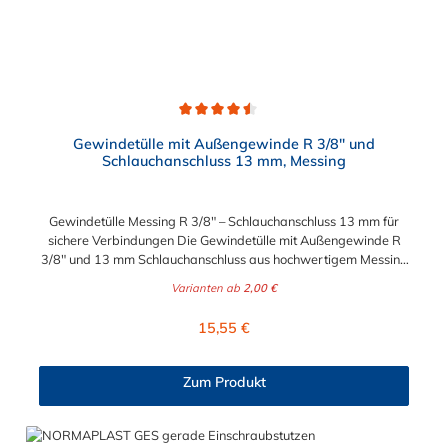
Durchschnittliche Bewertung von 4.5 von 5 Sternen
Gewindetülle mit Außengewinde R 3/8" und
Schlauchanschluss 13 mm, Messing
Gewindetülle Messing R 3/8" – Schlauchanschluss 13 mm für
sichere Verbindungen Die Gewindetülle mit Außengewinde R
3/8" und 13 mm Schlauchanschluss aus hochwertigem Messing
ist die ideale Lösung für robuste, dichte und langlebige
Varianten ab
2,00 €
Schlauchverbindungen. Dank präziser Fertigung gewährleistet
die Tülle eine sichere Verbindung zwischen Schlauch und
Regulärer Preis:
15,55 €
Gewindeanschluss – perfekt für Anwendungen in Wasser-, Luft-,
Öl- und Industrieanlagen. Produktmerkmale: Material: Messing
(vernickelt optional erhältlich) Anschluss 1: Außengewinde R
Zum Produkt
3/8" (konisch nach ISO 7/1) Anschluss 2: Schlauchanschluss Ø
13 mm Hohe Druck- und Temperaturbeständigkeit Korrosions-
und verschleißfest Geeignet für Wasser, Luft, Öl und neutrale