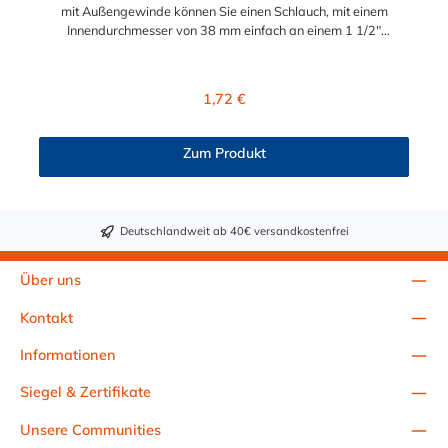
mit Außengewinde können Sie einen Schlauch, mit einem
Innendurchmesser von 38 mm einfach an einem 1 1/2"
Innengewinde anschließen. Diese Schlauchtülle mit
Außengewinde wird in den Schlauch eingeschoben und mit
einer passenden Schlauchschelle gesichert. Das vorhandene
Regulärer Preis:
1,72 €
Außengewinde wird in eine Filteranlage, Wärmetauscher o.a.
eingeschraubt. Das Material der Schlauchtülle ist bruchstabiles
ABS und sorgt für eine sichere Verbindung Ihres
Zum Produkt
Wasserschlauches. Der gerippte Schlauchstutzen sorgt zudem
für einen sicheren Halt des Wasserschlauchs. Der Durchmesser
38mm und das Außengewinde 1 1/2" sind standartisierte
Abmessungen im Bereich Wasserversorgung, Bewässerung,
Deutschlandweit ab 40€ versandkostenfrei
sowie Pooltechnik und Schwimmbadtechnik.
Über uns
Kontakt
Informationen
Siegel & Zertifikate
Unsere Communities