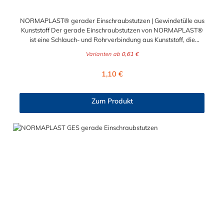
NORMAPLAST® gerader Einschraubstutzen | Gewindetülle aus
Kunststoff Der gerade Einschraubstutzen von NORMAPLAST®
ist eine Schlauch- und Rohrverbindung aus Kunststoff, die
medienführende Leitungen sicher, zuverlässig und
Varianten ab
0,61 €
kostengünstig miteinander verbindet. Der gerade
Einschraubstutzen von NORMAPLAST® findet Anwendung im
Regulärer Preis:
1,10 €
Automobilbau sowie in fast allen Industriebereichen. Diese
Verbindungsteile sind gekennzeichnet durch ein Gewinde auf
der einen Seite, sowie einen Schlauch-Anschlussstutzen auf der
Zum Produkt
anderen Seite. Der Tannenbaum des Einschraubstutzens
gewährleistet einen sicheren Sitz des Schlauches.
Gegebenenfalls kann eine zusätzliche Sicherung der
Verbindungsstelle durch eine Schlauchschelle erforderlich sein.