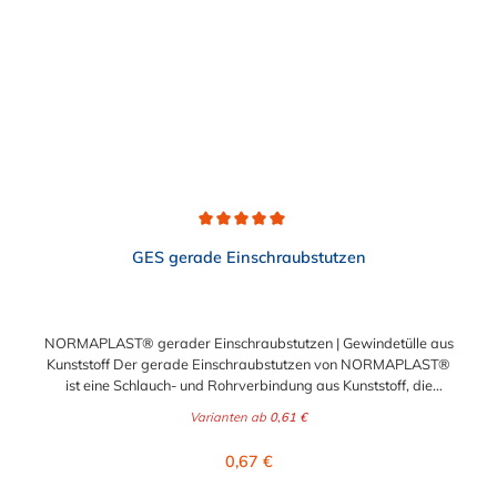
Verbindungsstelle durch eine Schlauchschelle erforderlich sein.
Durchschnittliche Bewertung von 5 von 5 Sternen
GES gerade Einschraubstutzen
NORMAPLAST® gerader Einschraubstutzen | Gewindetülle aus
Kunststoff Der gerade Einschraubstutzen von NORMAPLAST®
ist eine Schlauch- und Rohrverbindung aus Kunststoff, die
medienführende Leitungen sicher, zuverlässig und
Varianten ab
0,61 €
kostengünstig miteinander verbindet. Der gerade
Einschraubstutzen von NORMAPLAST® findet Anwendung im
Regulärer Preis:
0,67 €
Automobilbau sowie in fast allen Industriebereichen. Diese
Verbindungsteile sind gekennzeichnet durch ein Gewinde auf