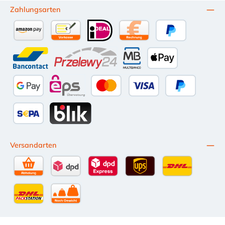
Zahlungsarten
Amazon Pay
Vorkasse per Überweisung
iDEAL
Kauf auf Rechnung (10 Tage Ne
PayPal
Bancontact
Przelewy24
Multibanco
Apple Pay
Google Pay
eps
Kredit- oder Debitkarte
Später Bezahl
SEPA Lastschrift
BLIK
Versandarten
Selbstabholung
DPD Standardversand
DPD Expressversand - 12 Uhr
UPS Standard International
DHL Standardv
DHL-Versand an Packstation
per Spedition