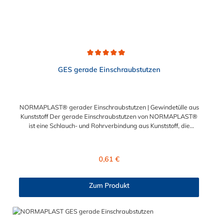
Durchschnittliche Bewertung von 5 von 5 Sternen
GES gerade Einschraubstutzen
NORMAPLAST® gerader Einschraubstutzen | Gewindetülle aus
Kunststoff Der gerade Einschraubstutzen von NORMAPLAST®
ist eine Schlauch- und Rohrverbindung aus Kunststoff, die
medienführende Leitungen sicher, zuverlässig und
kostengünstig miteinander verbindet. Der gerade
Einschraubstutzen von NORMAPLAST® findet Anwendung im
Regulärer Preis:
0,61 €
Automobilbau sowie in fast allen Industriebereichen. Diese
Verbindungsteile sind gekennzeichnet durch ein Gewinde auf
der einen Seite, sowie einen Schlauch-Anschlussstutzen auf der
Zum Produkt
anderen Seite. Der Tannenbaum des Einschraubstutzens
gewährleistet einen sicheren Sitz des Schlauches.
Gegebenenfalls kann eine zusätzliche Sicherung der