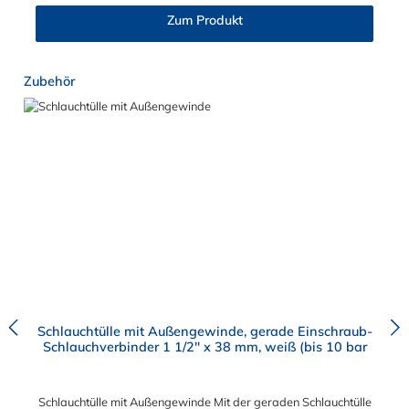
der einen Seite, sowie einen Schlauch-Anschlussstutzen auf der
Zum Produkt
anderen Seite. Der Tannenbaum des Einschraubstutzens
gewährleistet einen sicheren Sitz des Schlauches.
Gegebenenfalls kann eine zusätzliche Sicherung der
Produktgalerie überspringen
Zubehör
Verbindungsstelle durch eine Schlauchschelle erforderlich sein.
Schlauchtülle mit Außengewinde, gerade Einschraub-
Schlauchverbinder 1 1/2" x 38 mm, weiß (bis 10 bar
Schlauchtülle mit Außengewinde Mit der geraden Schlauchtülle