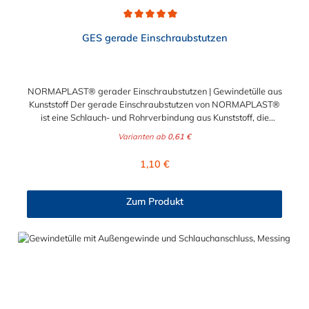
Durchschnittliche Bewertung von 5 von 5 Sternen
GES gerade Einschraubstutzen
NORMAPLAST® gerader Einschraubstutzen | Gewindetülle aus
Kunststoff Der gerade Einschraubstutzen von NORMAPLAST®
ist eine Schlauch- und Rohrverbindung aus Kunststoff, die
medienführende Leitungen sicher, zuverlässig und
Varianten ab
0,61 €
kostengünstig miteinander verbindet. Der gerade
Einschraubstutzen von NORMAPLAST® findet Anwendung im
Regulärer Preis:
1,10 €
Automobilbau sowie in fast allen Industriebereichen. Diese
Verbindungsteile sind gekennzeichnet durch ein Gewinde auf
der einen Seite, sowie einen Schlauch-Anschlussstutzen auf der
Zum Produkt
anderen Seite. Der Tannenbaum des Einschraubstutzens
gewährleistet einen sicheren Sitz des Schlauches.
Gegebenenfalls kann eine zusätzliche Sicherung der
Verbindungsstelle durch eine Schlauchschelle erforderlich sein.