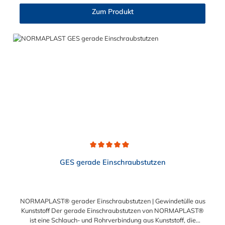
der einen Seite, sowie einen Schlauch-Anschlussstutzen auf der
Zum Produkt
anderen Seite. Der Tannenbaum des Einschraubstutzens
gewährleistet einen sicheren Sitz des Schlauches.
Gegebenenfalls kann eine zusätzliche Sicherung der
Verbindungsstelle durch eine Schlauchschelle erforderlich sein.
Durchschnittliche Bewertung von 5 von 5 Sternen
GES gerade Einschraubstutzen
NORMAPLAST® gerader Einschraubstutzen | Gewindetülle aus
Kunststoff Der gerade Einschraubstutzen von NORMAPLAST®
ist eine Schlauch- und Rohrverbindung aus Kunststoff, die