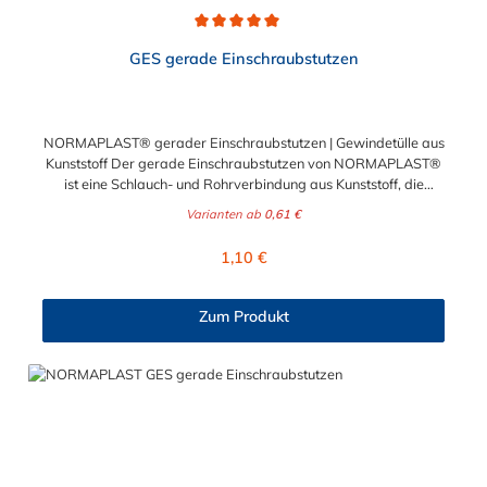
Durchschnittliche Bewertung von 5 von 5 Sternen
GES gerade Einschraubstutzen
NORMAPLAST® gerader Einschraubstutzen | Gewindetülle aus
Kunststoff Der gerade Einschraubstutzen von NORMAPLAST®
ist eine Schlauch- und Rohrverbindung aus Kunststoff, die
medienführende Leitungen sicher, zuverlässig und
Varianten ab
0,61 €
kostengünstig miteinander verbindet. Der gerade
Einschraubstutzen von NORMAPLAST® findet Anwendung im
Regulärer Preis:
1,10 €
Automobilbau sowie in fast allen Industriebereichen. Diese
Verbindungsteile sind gekennzeichnet durch ein Gewinde auf
der einen Seite, sowie einen Schlauch-Anschlussstutzen auf der
Zum Produkt
anderen Seite. Der Tannenbaum des Einschraubstutzens
gewährleistet einen sicheren Sitz des Schlauches.
Gegebenenfalls kann eine zusätzliche Sicherung der
Verbindungsstelle durch eine Schlauchschelle erforderlich sein.