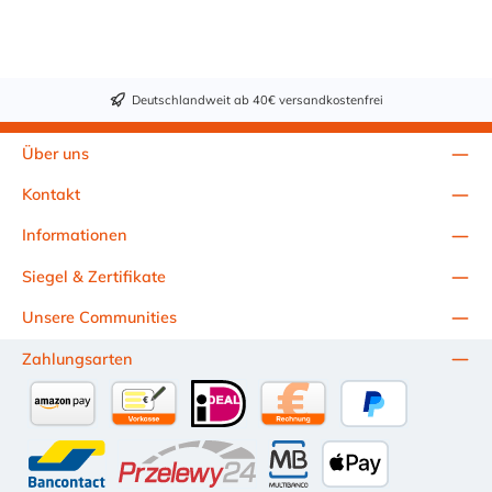
Seite eine
NORMAPLAST®
schwarzem Polyamid
Rohrverschraubung.
schwenkbare
6 mit 30% Glasfaser
Die Kompression-
Einschraub T-
gefertigt. Für
Verbinder werden
Verschraubung wird
die Einschraub
aus schwarzem
aus schwarzem
Winkel
Deutschlandweit ab 40€ versandkostenfrei
Polyamid 6 mit 30%
Polyamid 6 mit 30%
Verschraubung sind
Glasfaser gefertigt.
Glasfaser gefertigt.
verschiedene
Über uns
Abmessungen
verfügbar.
Kontakt
Informationen
Siegel & Zertifikate
Unsere Communities
Zahlungsarten
Amazon Pay
Vorkasse per Überweisung
iDEAL
Kauf auf Rechnung (10 Tage Ne
PayPal