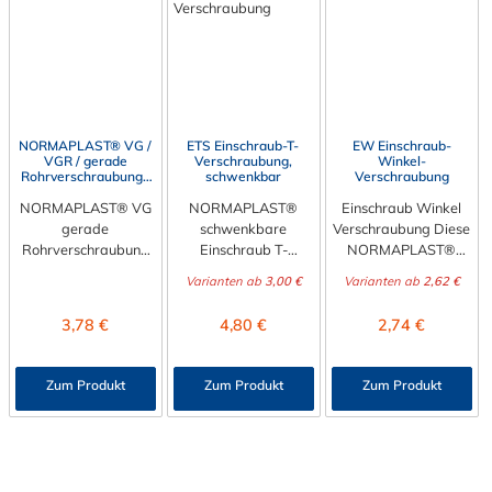
schwarzem Polyamid
Der Durchmesser
6 mit 30% Glasfaser
6 mit 30% Glasfaser
kann über die
gefertigt.
gefertigt.
Auswahl festgelegt
werden.
NORMAPLAST® VG /
ETS Einschraub-T-
EW Einschraub-
VGR / gerade
Verschraubung,
Winkel-
Rohrverschraubung /
schwenkbar
Verschraubung
Reduzierung
NORMAPLAST® VG
NORMAPLAST®
Einschraub Winkel
gerade
schwenkbare
Verschraubung Diese
Rohrverschraubung
Einschraub T-
NORMAPLAST®
Die NORMAPLAST®
Verschraubung Die
SV Einschraub
Varianten ab
3,00 €
Varianten ab
2,62 €
VG
NORMAPLAST®
Winkel
Rohrverschraubung
schwenkbare
Verschraubung hat
Regulärer Preis:
Regulärer Preis:
Regulärer Preis:
3,78 €
4,80 €
2,74 €
als
Einschraub T-
auf einer Seite ein
gerade Verschraubun
Verschraubung hat
metrisches Gewinde
g (VG) oder auch
auf einer Seite ein
und auf der anderen
Zum Produkt
Zum Produkt
Zum Produkt
Reduzierung (VGR).
metrisches Gewinde
Seite eine
Die NORMAPLAST®
und auf den anderen
Rohrverschraubung.
VG gerade
Seite zwei
Diese
Rohrverschraubung
Rohrverschraubunge
Verschraubungen
besitzt auf beiden
n. Diese
werden aus