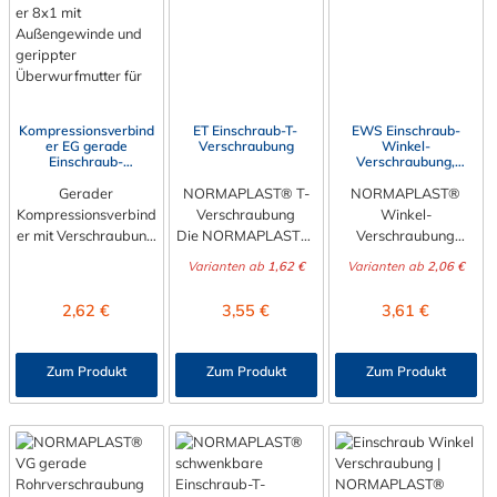
Kompressionsverbind
ET Einschraub-T-
EWS Einschraub-
er EG gerade
Verschraubung
Winkel-
Einschraub-
Verschraubung,
Verschraubung
schwenkbar
Gerader
NORMAPLAST® T-
NORMAPLAST®
Kompressionsverbind
Verschraubung
Winkel-
er mit Verschraubung
Die NORMAPLAST®
Verschraubung
zum Einschrauben
T-Verschraubung hat
Die NORMAPLAST®
Varianten ab
1,62 €
Varianten ab
2,06 €
Die NORMAPLAST®
auf einer Seite ein
Winkel-
SV
metrisches Gewinde
Verschraubung hat
Regulärer Preis:
Regulärer Preis:
Regulärer Preis:
2,62 €
3,55 €
3,61 €
Verschraubungsteile
und auf den anderen
auf einer Seite ein
besitzen auf einer
beiden Seite je eine
metrisches Gewinde
Seite ein metrisches
Rohrverschraubunge
und auf der anderen
Zum Produkt
Zum Produkt
Zum Produkt
Gewinde und auf der
n. Diese
Seite
anderen Seite eine
NORMAPLAST® T-
einRohrverschraubun
Rohrverschraubunge
Verschraubung wird
gen. Diese
n. Diese
aus schwarzem
Verschraubungen
Verschraubungen
Polyamid 6 mit 30%
werden aus
werden aus
Glasfaser gefertigt.
schwarzem Polyamid