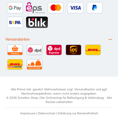
Bancontact
Przelewy24
Multibanco
Apple Pay
Google Pay
eps
Kredit- oder Debitkarte
Später Bezahl
SEPA Lastschrift
BLIK
Versandarten
Selbstabholung
DPD Standardversand
DPD Expressversand - 12 Uhr
UPS Standard International
DHL Standardv
DHL-Versand an Packstation
per Spedition
Alle Preise inkl. gesetzl. Mehrwertsteuer zzgl.
Versandkosten
und ggf.
Nachnahmegebühren, wenn nicht anders angegeben.
© 2026 Schellen-Shop | Der Onlineshop für Befestigung & Verbindung - Alle
Rechte vorbehalten
Impressum
|
Datenschutz
|
Erklärung zur Barrierefreiheit