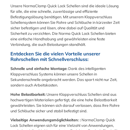
Schlauchschellen
für einen breiten
Unsere NormaClamp Quick Lock Schellen sind die ideale Lösung
wurden für einen
Anwendungsbereich
für alle, die eine schnelle, zuverlässige und effiziente
breiten
konzipiert, zum einen
Befestigungslösung benötigen. Mit unserem Klappverschluss
Anwendungsbereich
verkürzt
Schellensystem können Sie Rohre und Schläuche in kürzester Zeit
konzipiert. Das
undvereinfacht das
sicher befestigen und lösen, ohne dabei auf Qualität und
Quick-Lock Gehäuse
Quick-Lock- Gehäuse
Sicherheit zu verzichten. Die Norma Quick Lock Schellen bieten
verkürzt und
die Montage und zum
eine einfache Handhabung und gewährleisten eine feste
vereinfacht die
anderen verringert
Verbindung, die auch Belastungen standhält.
Montage der
der große
Schlauchschelle.
Spannbereich die
Entdecken Sie die vielen Vorteile unserer
Durch den großen
Lagerhaltung
Rohrschellen mit Schnellverschluss:
Spannbereich wird
verschiedener
die Lagerung
Schellenabmessunge
Schnelle und einfache Montage:
Dank des intelligenten
unterschiedlicher
n. Banddicke 0,6 mm
Klappverschluss Systems können unsere Schellen in
Schlauchschellen
bei Bandbreite 9 mm.
Sekundenschnelle angebracht werden. Das spart nicht nur Zeit,
nicht mehr nötig. Der
Der Spannbereich
sondern auch Arbeitskosten.
Spannbereich der
der NORMACLAMP®
Hohe Belastbarkeit:
Unsere Klappverschluss Schellen sind aus
NORMACLAMP®
Quick Lock
hochwertigen Materialien gefertigt, die eine hohe Belastbarkeit
Quick Lock
Schlauchschelle ist
gewährleisten. Sie können sich darauf verlassen, dass Ihre Rohre
Schlauchschelle kann
von 25 mm bis
und Schläuche sicher und stabil befestigt sind.
ausgewählt werden.
maximal 525 mm
Die Banddicke
möglich. Anwendung:
Vielseitige Anwendungsmöglichkeiten: :
NormaClamp Quick
beträgt 0,7 mm bei
Wasserwirtschaft
Lock Schellen eignen sich für eine Vielzahl von Anwendungen,
einer Bandbreite von
Klimatechnik Bau