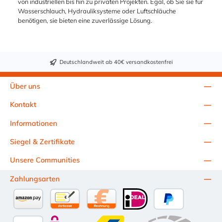
von industriellen bis hin zu privaten Projekten. Egal, ob Sie sie für
12 mm. Anwendung:
Sanitär Vorteile:
Wasserschlauch, Hydrauliksysteme oder Luftschläuche
Wasserwirtschaft
Quick-Lock-
benötigen, sie bieten eine zuverlässige Lösung.
Klimatechnik Bau
Verschluss erleichtert
Sanitär Vorteile:
die Montage sichere
Quick-Lock-
Verbindung mit dem
Verschluss erleichtert
Schlauch Flexibilität
Deutschlandweit ab 40€ versandkostenfrei
die Montage sichere
großer Spannbereich
Verbindung mit dem
Schlauch Flexibilität
Über uns
großer Spannbereich
Kontakt
Informationen
Siegel & Zertifikate
Unsere Communities
Zahlungsarten
Amazon Pay
Vorkasse per Überweisung
Kauf auf Rechnung (10 Tage Netto)
iDEAL
PayPal