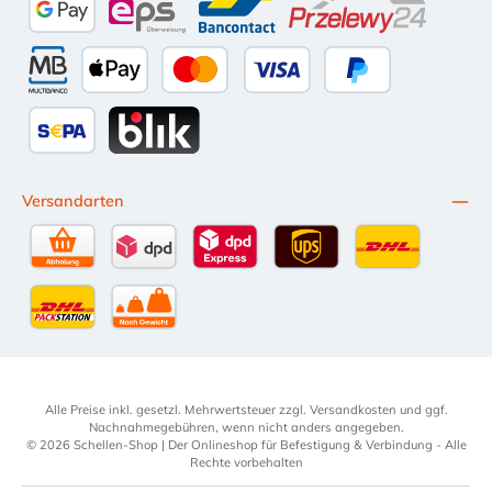
Google Pay
eps
Bancontact
Przelewy24
Multibanco
Apple Pay
Kredit- oder Debitkarte
Später Bezahlen
SEPA Lastschrift
BLIK
Versandarten
Selbstabholung
DPD Standardversand
DPD Expressversand - 12 Uhr
UPS Standard International
DHL Standardv
DHL-Versand an Packstation
per Spedition
Alle Preise inkl. gesetzl. Mehrwertsteuer zzgl.
Versandkosten
und ggf.
Nachnahmegebühren, wenn nicht anders angegeben.
© 2026 Schellen-Shop | Der Onlineshop für Befestigung & Verbindung - Alle
Rechte vorbehalten