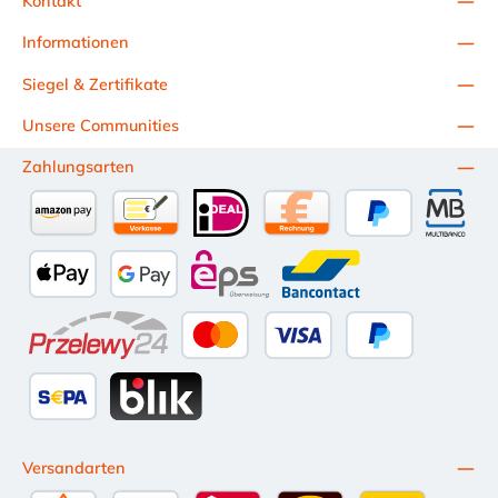
Kontakt
Informationen
Siegel & Zertifikate
Unsere Communities
Zahlungsarten
Amazon Pay
Vorkasse per Überweisung
iDEAL
Kauf auf Rechnung (10 Tage Ne
PayPal
Multiba
Apple Pay
Google Pay
eps
Bancontact
Przelewy24
Kredit- oder Debitkarte
Später Bezahlen
SEPA Lastschrift
BLIK
Versandarten