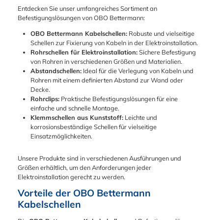
Abmessungen:Länge:
Montieren von
Entdecken Sie unser umfangreiches Sortiment an
1000 mmBreite: 35
mehreren Rohren ist
Befestigungslösungen von OBO Bettermann:
mmHöhe: 18
ganz einfach möglich:
mmMaterialstärke: 1,
OBO Bettermann Kabelschellen:
Robuste und vielseitige
Anreihen der
5
Schellen zur Fixierung von Kabeln in der Elektroinstallation.
Einzelschellen
mmBohrlochmittenab
Rohrschellen für Elektroinstallation:
Sichere Befestigung
Verwendung des
stand: 50
von Rohren in verschiedenen Größen und Materialien.
Doppelhalters, der
mmSchlitzweite: 16,5
Abstandschellen:
Ideal für die Verlegung von Kabeln und
einen sicheren Halt
mm
Rohren mit einem definierten Abstand zur Wand oder
und Abstand bei
Decke.
hoher Belastung
Rohrclips:
Praktische Befestigungslösungen für eine
gewährleistet
einfache und schnelle Montage.
Schienenbefestigung
Klemmschellen aus Kunststoff:
Leichte und
für frei wählbare
korrosionsbeständige Schellen für vielseitige
Abstände und
Einsatzmöglichkeiten.
Schellenanzahl
Unsere Produkte sind in verschiedenen Ausführungen und
Größen erhältlich, um den Anforderungen jeder
Elektroinstallation gerecht zu werden.
Vorteile der OBO Bettermann
Kabelschellen