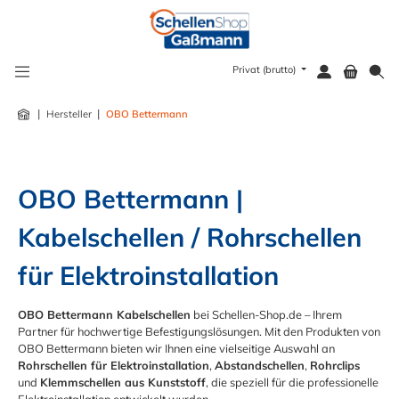
alt springen
Privat (brutto)
|
|
Hersteller
OBO Bettermann
OBO Bettermann | 
Kabelschellen / Rohrschellen 
für Elektroinstallation
OBO Bettermann Kabelschellen
bei Schellen-Shop.de – Ihrem
Partner für hochwertige Befestigungslösungen. Mit den Produkten von
OBO Bettermann bieten wir Ihnen eine vielseitige Auswahl an
Rohrschellen für Elektroinstallation
,
Abstandschellen
,
Rohrclips
und
Klemmschellen aus Kunststoff
, die speziell für die professionelle
Elektroinstallation entwickelt wurden.