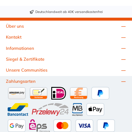
Deutschlandweit ab 40€ versandkostenfrei
Über uns
Kontakt
Informationen
Siegel & Zertifikate
Unsere Communities
Zahlungsarten
Amazon Pay
Vorkasse per Überweisung
iDEAL
Kauf auf Rechnung (10 Tage Ne
PayPal
Bancontact
Przelewy24
Multibanco
Apple Pay