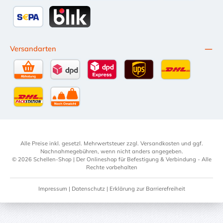
Google Pay
eps
Kredit- oder Debitkarte
Später Bezahl
SEPA Lastschrift
BLIK
Versandarten
Selbstabholung
DPD Standardversand
DPD Expressversand - 12 Uhr
UPS Standard International
DHL Standardv
DHL-Versand an Packstation
per Spedition
Alle Preise inkl. gesetzl. Mehrwertsteuer zzgl.
Versandkosten
und ggf.
Nachnahmegebühren, wenn nicht anders angegeben.
© 2026 Schellen-Shop | Der Onlineshop für Befestigung & Verbindung - Alle
Rechte vorbehalten
Impressum
|
Datenschutz
|
Erklärung zur Barrierefreiheit