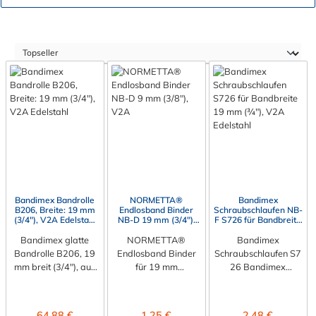
Bandimex Bandrolle
NORMETTA®
Bandimex
B206, Breite: 19 mm
Endlosband Binder
Schraubschlaufen NB-
(3/4"), V2A Edelstahl
NB-D 19 mm (3/4"),
F S726 für Bandbreite
(30m-Rolle)
V2A
19 mm (3/4"), V2A
Bandimex glatte
NORMETTA®
Bandimex
Edelstahl
Bandrolle B206, 19
Endlosband Binder
Schraubschlaufen S7
mm breit (3/4"), aus
für 19 mm
26 Bandimex
V2A Edelstahl Das
Spannband
Schraubschlaufen S7
glatte Endlosband
NORMETTA®
26 aus Edelstahl
B206 von Bandimex
Endlosband Binder
geeignet für die
Regulärer Preis:
Regulärer Preis:
Regulärer Preis:
64,88 €
1,25 €
2,48 €