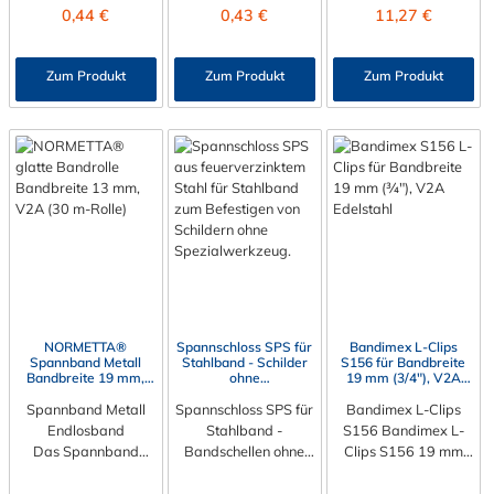
Enlosbandbreiten in
Edelstahl geeignet für
Spannband
Regulärer Preis:
Regulärer Preis:
Regulärer Preis:
0,44 €
0,43 €
11,27 €
S176,
möglich!
19 mm (3/4")
die glatte Bandrolle
Schnellverschluss
S256 und S726 in 19
Bandbreite
in 19 mm Bandbreite.
NB-H ist ein
mm Bandbreite
konzipiert. Bitte
Bitte beachten: Eine
vielseitiger Verschluss
Zum Produkt
Zum Produkt
Zum Produkt
möglich!
beachten: Eine
fachgerechte
für glattes
fachgerechte
Montage ist nur mit
Endlosband in der
Montage ist nur mit
dem Spann- und
Breite 16 mm oder
dem Spann- und
Abschneidewerkzeug
19 mm. Dieses
Abschneidewerkzeug
möglich!
System eignet sich
möglich!
besonders für
Befestigungs- und
Reparaturarbeiten
unter schwierigen
und
außergewöhnlichen
Bedingungen.
Produktmerkmale:
NORMETTA®
Spannschloss SPS für
Bandimex L-Clips
Flexibilität und
Spannband Metall
Stahlband - Schilder
S156 für Bandbreite
Bandbreite 19 mm,
ohne
19 mm (3/4"), V2A
Vielseitigkeit: Der
V2A (30 m-Rolle)
Spezialwerkzeug
Edelstahl
Schnellverschluss
Spannband Metall
Spannschloss SPS für
befestigen, Stahl
Bandimex L-Clips
ermöglicht eine
feuerverzinkt
Endlosband
Stahlband -
S156 Bandimex L-
einfache Anpassung
Das Spannband
Bandschellen ohne
Clips S156 19 mm
an verschiedene
Metall Endlosband
Spezialwerkzeug
(3/4") aus Edelstahl
Formen und Größen,
mit glattem Band ist
befestigen Das
geeignet für die