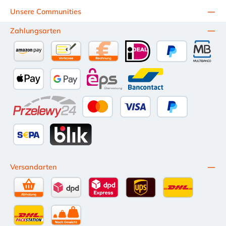
verwenden.
werden, was Zeit und
Unsere Communities
Aufwand spart.
Vielseitige
Zahlungsarten
Anwendungsmöglich
keiten: Geeignet für
eine Vielzahl von
Amazon Pay
Vorkasse per Überweisung
Kauf auf Rechnung (10 Tage Netto)
iDEAL
PayPal
Multiba
Befestigungs- und
Reparaturzwecken in
unterschiedlichen
Apple Pay
Google Pay
eps
Bancontact
Branchen.
Anwendungsbereiche
: Ideal für die
Przelewy24
Kredit- oder Debitkarte
Später Bezahlen
Befestigung von
Schildern und
Behältern. Geeignet
SEPA Lastschrift
BLIK
für
Bewässerungssyste
Versandarten
me,
Schienenfahrzeugind
ustrie, Baumaschinen
sowie Pumpen und
Selbstabholung
DPD Standardversand
DPD Expressversand - 12 Uhr
UPS Standard International
DHL Standardv
Filter. Effektiv beim
Halten und Binden