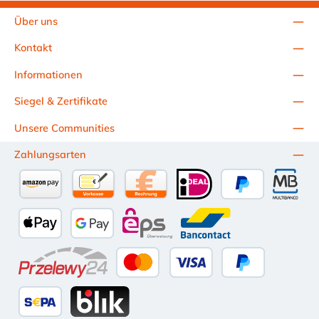
Über uns
Kontakt
Informationen
Siegel & Zertifikate
Unsere Communities
Zahlungsarten
Amazon Pay
Vorkasse per Überweisung
Kauf auf Rechnung (10 Tage Netto)
iDEAL
PayPal
Multiba
Apple Pay
Google Pay
eps
Bancontact
Przelewy24
Kredit- oder Debitkarte
Später Bezahlen