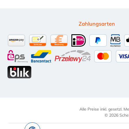
Zahlungsarten
Amazon Pay
Vorkasse per Überweisung
Kauf auf Rechnung (10 Tage Net
iDEAL
PayPal
Multi
eps
Bancontact
Przelewy24
Kredit-
BLIK
Alle Preise inkl. gesetzl. 
© 2026 Schel