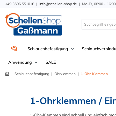
+49 3606 551018
|
info@schellen-shop.de
| Mo-Fr, 08:00 - 16:00
springen
Zur Hauptnavigation springen
Schlauchbefestigung
Schlauchverbind
Anwendung
SALE
|
|
|
Schlauchbefestigung
Ohrklemmen
1-Ohr-Klemmen
1-Ohrklemmen / Ein
1-Ohr-Klemmen sind schnell und einfach mont