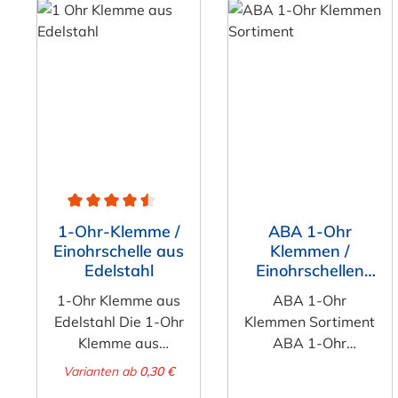
Durchschnittliche Bewertung von 4.5 von 5 Sternen
1-Ohr-Klemme /
ABA 1-Ohr
Einohrschelle aus
Klemmen /
Edelstahl
Einohrschellen
Sortiment inkl.
1-Ohr Klemme aus
ABA 1-Ohr
Zange, 270
Edelstahl Die 1-Ohr
Klemmen Sortiment
Stück, Stahl
Klemme aus
ABA 1-Ohr
verzinkt
Edelstahl ist schnell
Klemmen
Varianten ab
0,30 €
und einfach
Sortiment mit 270