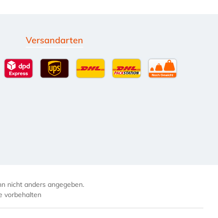
Versandarten
g
Standardversand
DPD Expressversand - 12 Uhr
UPS Standard International
DHL Standardversand
DHL-Versand an Packsta
per Spedition
 nicht anders angegeben.
e vorbehalten