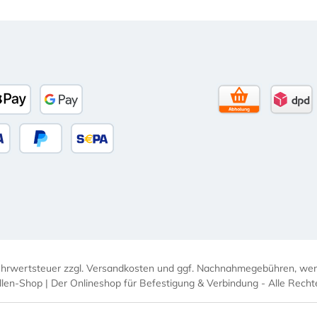
to)
banco
Apple Pay
Google Pay
Selbstabholun
DPD 
 oder Debitkarte
Später Bezahlen
SEPA Lastschrift
Mehrwertsteuer zzgl.
Versandkosten
und ggf. Nachnahmegebühren, wenn
len-Shop | Der Onlineshop für Befestigung & Verbindung - Alle Recht