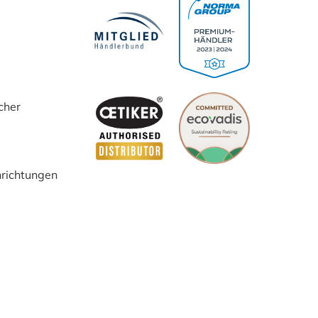
cher
inrichtungen