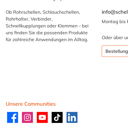
verwendet werden
10-12 mm / Breite
info@schel
Ob Rohrschellen, Schlauchschellen,
kann. Da eine
6,5 mm50x 11-13
Rohrhalter, Verbinder,
Demontage nicht
mm / Breite 6,5
Montag bis 
Schnellkupplungen oder Klemmen – bei
zerstörungsfrei
mm40x 12-14 mm /
uns finden Sie die passenden Produkte
möglich ist, sind 1-
Breite 7,0 mm30x
Oder über u
für zahlreiche Anwendungen im Alltag.
Ohr Klemme aus
14-16 mm / Breite
Edelstahl nicht
7,0 mm40x 16-18
Bestellung
wiederverwendbar.
mm / Breite 7,0 mm
Sie werden häufig
im
Automobilbereich,
in Kaffeeautomaten,
im Maschinenbau
und in vielen
weiteren Bereichen
Unsere Communities
eingesetzt.
Facebook
Instagram
YouTube
TikTok
LinkedIn