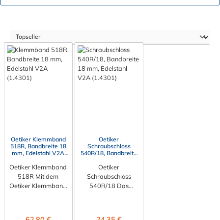
Oetiker Klemmband
Oetiker
518R, Bandbreite 18
Schraubschloss
mm, Edelstahl V2A
540R/18, Bandbreite
(1.4301)
18 mm, Edelstahl V2A
Oetiker Klemmband
(1.4301)
Oetiker
518R Mit dem
Schraubschloss
Oetiker Klemmband
540R/18 Das
518R aus
Oetiker Schraubschlo
perforiertem
ss 540R/18
Bandstahl ermöglicht
ermöglicht eine
Regulärer Preis:
Regulärer Preis:
62,80 €
24,35 €