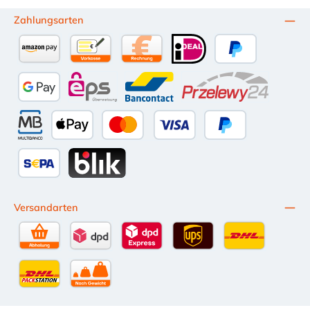
Zahlungsarten
Amazon Pay
Vorkasse per Überweisung
Kauf auf Rechnung (10 Tage Netto)
iDEAL
PayPal
Google Pay
eps
Bancontact
Przelewy24
Multibanco
Apple Pay
Kredit- oder Debitkarte
Später Bezahlen
SEPA Lastschrift
BLIK
Versandarten
Selbstabholung
DPD Standardversand
DPD Expressversand - 12 Uhr
UPS Standard International
DHL Standardv
DHL-Versand an Packstation
per Spedition