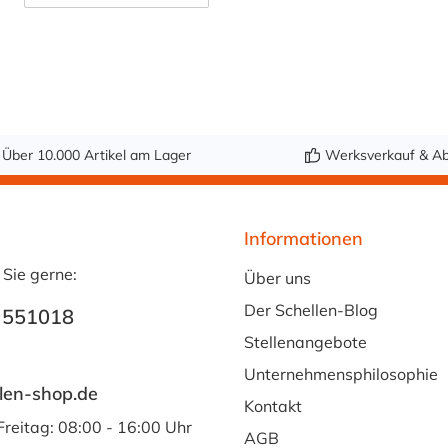
hochwertiges
Verbindungselemen
t für
Rohrleitungssystem
e, gefertigt aus AISI
316L Edelstahl
(1.4404). Diese
Über 10.000 Artikel am Lager
Werksverkauf & Ab
Komponente
zeichnet sich durch
ihre hervorragende
Informationen
Korrosionsbeständi
 Sie gerne:
gkeit und
Über uns
hygienische
Der Schellen-Blog
 551018
Oberflächenbeschaf
Stellenangebote
fenheit aus,
wodurch sie ideal
Unternehmensphilosophie
len-shop.de
für Anwendungen in
Kontakt
der Lebensmittel-,
Freitag: 08:00 - 16:00 Uhr
AGB
Pharma- und