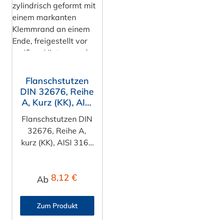
rtung von 5 von 5 Sternen
Flanschstutzen
DIN 32676, Reihe
A, Kurz (KK), AISI
316L (1.4404)
Flanschstutzen DIN
32676, Reihe A,
kurz (KK), AISI 316L
(1.4404) Der
Flanschstutzen
:
Regulärer Preis:
8,12 €
nach DIN 32676,
Ab
Reihe A,
Ausführung kurz
Zum Produkt
(KK) ist ein