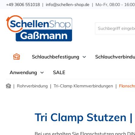
+49 3606 551018
|
info@schellen-shop.de
| Mo-Fr, 08:00 - 16:00
springen
Zur Hauptnavigation springen
Schlauchbefestigung
Schlauchverbind
Anwendung
SALE
|
|
|
Rohrverbindung
Tri-Clamp Klemmverbindungen
Flansch
Tri Clamp Stutzen 
Bei uns erhalten Sie Flanschstutzen nach D