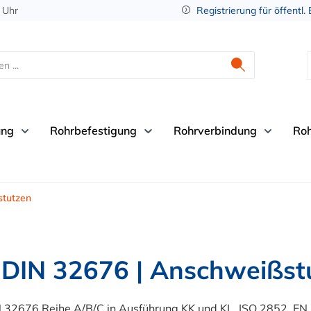
 Uhr
Registrierung für öffentl.
ung
Rohrbefestigung
Rohrverbindung
Ro
stutzen
| DIN 32676 | Anschweißst
IN 32676 Reihe A/B/C in Ausführung KK und KL, ISO 2852, E