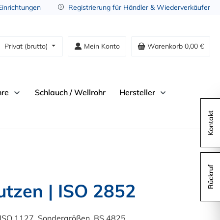
 Einrichtungen
Registrierung für Händler & Wiederverkäufer
Privat (brutto)
Mein Konto
Warenkorb
0,00 €
hre
Schlauch / Wellrohr
Hersteller
Kontakt
Rückruf
utzen | ISO 2852
N ISO 1127, Sondergrößen, BS 4825,