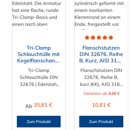
Durchschnittliche Bewe
Tri-Clamp
Flanschstutzen
Schlauchtülle mit
DIN 32676, Reihe
Kegelflanschansc
B, Kurz, AISI 316L
hluss (DIN
(1.4404)
Tri-Clamp
Flanschstutzen DIN
32676)
Schlauchtülle DIN
32676, Reihe B,
32676 | Edelstahl
kurz (KK), AISI 316L
Schlauchstutzen
(1.4404) Der
Varianten ab
8,68 €
Ermöglichen Sie
Flanschstutzen
Regulärer Preis:
Regulärer Preis
35,81 €
10,81 €
eine sichere,
nach DIN 32676,
Ab
hygienische und
Reihe B, Ausführung
flexible Verbindung
kurz (KK) ist ein
Zum Produkt
Zum Produkt
zwischen festen
hochwertiges