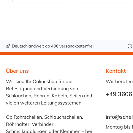
Rohrleitungssystem
Verbindungselemen
en und elastischen
t für
Schläuchen. Unsere
Rohrleitungssystem
Tri-Clamp
e, gefertigt aus AISI
Schlauchtüllen nach
316L Edelstahl
DIN 32676 sind
(1.4404). Diese
speziell für den
Komponente
Deutschlandweit ab 40€ versandkostenfrei
Einsatz in
zeichnet sich durch
anspruchsvollen
ihre hervorragende
Industriezweigen
Korrosionsbeständi
Über uns
Kontakt
wie der
gkeit und
Wir sind Ihr Onlineshop für die
Lebensmittel- und
hygienische
Wir beraten
Befestigung und Verbindung von
Getränkeindustrie,
Oberflächenbeschaf
+49 3606
Schläuchen, Rohren, Kabeln, Seilen und
der Pharmatechnik,
fenheit aus,
vielen weiteren Leitungssystemen.
Chemie sowie der
wodurch sie ideal
Biotechnologie
für Anwendungen in
info@schel
Ob Rohrschellen, Schlauchschellen,
konzipiert. Sie
der Lebensmittel-,
Rohrhalter, Verbinder,
überzeugen durch
Pharma- und
Montag bis 
Schnellkupplungen oder Klemmen – bei
eine makellose
Chemieindustrie