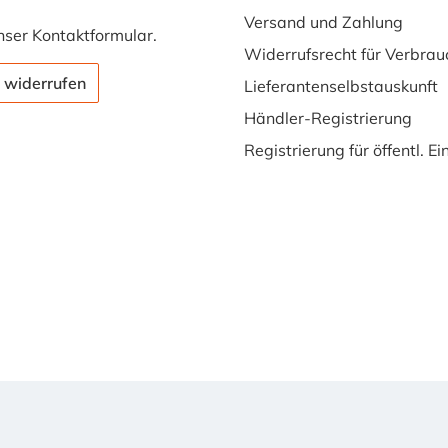
Chemieindustrie
Versand und Zahlung
nser
Kontaktformular
.
geeignet ist.
Widerrufsrecht für Verbrau
Produktmerkmale:
 widerrufen
Lieferantenselbstauskunft
Material:
Hochwertiger
Händler-Registrierung
Edelstahl AISI 316L
Registrierung für öffentl. E
(1.4404) für
exzellente
Korrosionsbeständi
gkeit. Norm:
Entspricht der DIN
32676, Reihe A,
Ausführung Kurz
(KK), für
standardisierte
Klemmverbindunge
n.
Oberflächenqualität