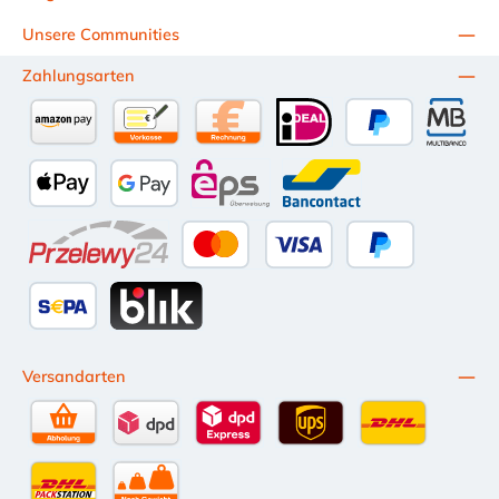
Unsere Communities
Zahlungsarten
Amazon Pay
Vorkasse per Überweisung
Kauf auf Rechnung (10 Tage Netto)
iDEAL
PayPal
Multiba
Apple Pay
Google Pay
eps
Bancontact
Przelewy24
Kredit- oder Debitkarte
Später Bezahlen
SEPA Lastschrift
BLIK
Versandarten
Selbstabholung
DPD Standardversand
DPD Expressversand - 12 Uhr
UPS Standard International
DHL Standardv