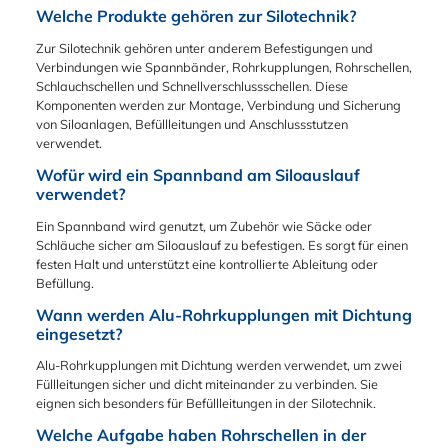
Ozon und UV-
Welche Produkte gehören zur Silotechnik?
in Verbindung mit
Strahlung. Sicher:
folgenden Medien ein,
Elektrisch leitfähig
Zur Silotechnik gehören unter anderem Befestigungen und
da dies das Material
(antistatisch) und
Verbindungen wie Spannbänder, Rohrkupplungen, Rohrschellen,
beschädigt:
FDA-konform.
Schlauchschellen und Schnellverschlussschellen. Diese
Mineralische Öle und
Effizient: Ein
Komponenten werden zur Montage, Verbindung und Sicherung
Fette, Treibstoffe
Spannringprofil reicht
von Siloanlagen, Befüllleitungen und Anschlussstutzen
(Kraftstoffe), Säuren
für 1, 2 und 3 mm
verwendet.
sowie Heptan. Ihre
Rohrwandstärken.
Vorteile auf einen
Wofür wird ein Spannband am Siloauslauf
Chemikalienresistent:
Blick Zertifiziert:
verwendet?
Ideal für Säuren,
FDA-konform und
Laugen und
Ein Spannband wird genutzt, um Zubehör wie Säcke oder
transparent für die
Heißwasser (bis
Schläuche sicher am Siloauslauf zu befestigen. Es sorgt für einen
Lebensmittelindustrie.
+150°C).
festen Halt und unterstützt eine kontrollierte Ableitung oder
Effizient: Ein
Befüllung.
Spannringprofil reicht
für 1, 2 und 3 mm
Wann werden Alu-Rohrkupplungen mit Dichtung
Rohrwandstärken.
eingesetzt?
Sicher: Erhöhte
Staub- und
Alu-Rohrkupplungen mit Dichtung werden verwendet, um zwei
Luftdichtigkeit für
Füllleitungen sicher und dicht miteinander zu verbinden. Sie
anspruchsvolle
eignen sich besonders für Befüllleitungen in der Silotechnik.
Anlagen.
Welche Aufgabe haben Rohrschellen in der
Hitzebeständig: