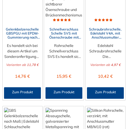
Durchschnittliche Bewertung von 4.8 von 5 Sterne
Durchschnittliche Bewert
Gelenkbolzenschelle
Schnellverschluss
Schraubrohrschelle,
GBSPGU mit EPDM-
Schelle SVS mit
Edelstahl V4A, mit
Gummierung nach
Ösenschraube mit
Anschlussmutter
Maß, 1-teilig, ohne
Brücke, V2A
M8/M10
Es handelt sich bei
Brücke
Rohrschelle
Edelstahl
diesem Artikel um
Schnellverschluss
Schraubrohrschelle
Sonderanfertigungen
SVS Es handelt sich
Die
, diese sind vom
bei diesem Artikel um
Edelstahl Schraubroh
Varianten ab
11,78 €
Varianten ab
4,97 €
Umtausch
Sonderanfertigungen
rschellen sind zur
ausgeschlossen. Bitte
, diese sind vom
Befestigung von
Regulärer Preis:
Regulärer Preis:
Regulärer Preis:
14,76 €
15,95 €
10,42 €
beachten Sie:Der
Umtausch
Rohrleitungen an
Durchmesser kann
ausgeschlossen. Bitte
Wänden, Decken und
durch die
beachten Sie:1. Der
Böden konzipiert.
Zum Produkt
Zum Produkt
Zum Produkt
Verstellmöglichkeit an
Durchmesser der
Das
der Schraube je nach
Schelle muss exakt
Anwendungsspektru
Bandbreite veränder
gewählt werden. Die
m
t werden!Bandbreite
Verstellmöglichkeit
der Edelstahl Schrau
20 mm: +/- 2,5 mm -
durch die Schraube
brohrschelle liegt im
Schraube M6x50Ban
(+/- 2 mm) dient
Sanitär-, Heizungs-,
dbreite 25 mm: +/-
lediglich zur
und