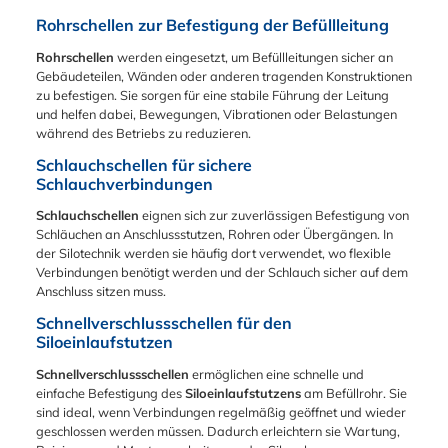
1,0 mm30mm:
Silikon glänzt Dieser
andere Materialien
Bandmaterial 30 x
Bördeldichtring
Rohrschellen zur Befestigung der Befüllleitung
versagen –
1,0 mm
zeichnet sich durch
insbesondere im
Rohrschellen
werden eingesetzt, um Befüllleitungen sicher an
seine hervorragende
Freien. Der Dichtring
Gebäudeteilen, Wänden oder anderen tragenden Konstruktionen
Alterungs- und
bietet eine
zu befestigen. Sie sorgen für eine stabile Führung der Leitung
Witterungsbeständig
hervorragende
und helfen dabei, Bewegungen, Vibrationen oder Belastungen
keit aus. Er ist
Alterungs- und
während des Betriebs zu reduzieren.
elektrisch nicht
Witterungsbeständig
leitfähig und durch
Schlauchschellen für sichere
keit und ist bestens
seine FDA-
Schlauchverbindungen
geeignet für: Wasser
Konformität die
und Wasserdampf
perfekte Wahl für
Schlauchschellen
eignen sich zur zuverlässigen Befestigung von
Viele Säuren und
sensible
Schläuchen an Anschlussstutzen, Rohren oder Übergängen. In
Laugen Ozon und
Produktionsumgebun
der Silotechnik werden sie häufig dort verwendet, wo flexible
direkte Bewitterung
gen in der
Verbindungen benötigt werden und der Schlauch sicher auf dem
(UV-Strahlung)
Lebensmittel- und
Anschluss sitzen muss.
Aceton, Ammoniak
Pharmaindustrie.
und Methyläthylketon
Schnellverschlussschellen für den
Zudem ist er
(MEK) Lebensmittel
Siloeinlaufstutzen
hervorragend
(FDA-konform)
beständig gegen:
Temperaturbereich
Schnellverschlussschellen
ermöglichen eine schnelle und
Wasser und
Die Dichtung bleibt
einfache Befestigung des
Siloeinlaufstutzens
am Befüllrohr. Sie
Wasserdampf (bis
auch bei starken
sind ideal, wenn Verbindungen regelmäßig geöffnet und wieder
max. +120°C) Viele
thermischen
geschlossen werden müssen. Dadurch erleichtern sie Wartung,
organische Öle und