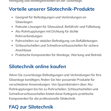
Belastungen von
Reinigung und Montagearbeiten an der Siloanlage.
Fette Ozon, Aceton
-40°C bis +150°C
und Laugen
Vorteile unserer Silotechnik-Produkte
absolut elastisch und
Ammoniak (als Gas
formstabil. ⚠️
oder in wässriger
Geeignet für Befestigungen und Verbindungen an
Wichtiger
Lösung) Extreme
Siloanlagen
Einsatzhinweis (Nicht
Temperaturbeständi
Robuste Lösungen für Siloauslauf, Befüllrohr und Füllleitung
geeignet für): Bitte
gkeit Aus
Alu-Rohrkupplungen mit Dichtung für dichte
verwenden Sie EPDM
hochwertigem Silikon
Rohrverbindungen
nicht in Verbindung
gefertigt, bleibt
Rohrschellen zur stabilen Befestigung von Befüllleitungen
mit mineralischen
dieser Dichtring auch
Schlauchschellen und Schnellverschlussschellen für sichere
Ölen oder Fetten! Das
bei extremen
Anschlüsse
Material ist nicht
thermischen
Praktische Komponenten für Montage, Wartung und Betrieb
ölbeständig und wird
Belastungen absolut
zerstört bei Kontakt
elastisch und dichtet
Silotechnik online kaufen
mit: Mineralischen
zuverlässig ab:
Ölen/Fetten,
Dauerbelastung:
Wenn Sie zuverlässige Befestigungen und Verbindungen für Ihre
Treibstoffen, Heptan,
-60°C bis +200°C
Siloanlage benötigen, finden Sie hier passende Produkte für
Pentan, Toluol und
Kurzzeitige Spitzen:
verschiedene Anwendungen. Von Spannbändern über Alu-
Chlorkohlenwasserst
bis +250°C ⚠️
Rohrkupplungen bis hin zu Rohrschellen, Schlauchschellen und
offen. Ihre Vorteile auf
Wichtiger
Schnellverschlussschellen bietet diese Kategorie praktische
einen Blick
Einsatzhinweis (Nicht
Komponenten für die professionelle Silotechnik.
Wetterfest:
geeignet für): Bitte
Exzellente
FAQ zur Silotechnik
setzen Sie diesen
Beständigkeit gegen
Silikon-Dichtring nicht