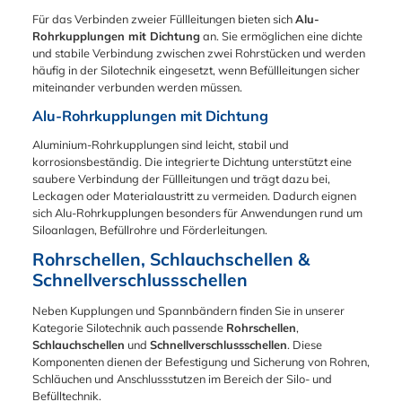
+ 200°C)
Bandmaterial sind
EPDM-Dichtring ist
flexible Verbindung in
oder Edelstahl
Dichtring in den
Für das Verbinden zweier Füllleitungen bieten sich
Alu-
auch rostfreien Stahl
ein echtes Multitalent.
Bereichen, in denen
erhältlich, leckagefrei
Ausführungen 1 mm,
Rohrkupplungen mit Dichtung
an. Sie ermöglichen eine dichte
1.4016 und die
Er ist FDA-konform
ein häufiges und
und bis zu 3 bar
2 mm oder 3 mm für
und stabile Verbindung zwischen zwei Rohrstücken und werden
Schraube im
und somit bestens für
schnelles Schließen
explosionsdruckstoßf
alle gängigen
häufig in der Silotechnik eingesetzt, wenn Befüllleitungen sicher
Verschluss ist aus
sensible
und Lösen der
est. Der
Nennweiten. Der
miteinander verbunden werden müssen.
verzinkten Stahl W4 -
Anwendungen in der
Verbindungen
Schnellverschlußspan
größte Vorteil für Sie:
Alle Komponenten
Lebensmittelindustrie
erforderlich ist, wie z.
nring zur
Die dazugehörigen
Alu-Rohrkupplungen mit Dichtung
der
geeignet. Gleichzeitig
B. in Filter- und
Verwendung mit
Spannringe
Spiralschlauchschelle
ist das Material
Aluminium-Rohrkupplungen sind leicht, stabil und
Abfüllanlagen oder in
Bördeldichtring wird
benötigen für die
sind aus Edelstahl
elektrisch leitfähig,
korrosionsbeständig. Die integrierte Dichtung unterstützt eine
Rohrleitungssysteme
mit einem Profil
Montage mit diesem
V2A (1.4301)
wodurch gefährliche
saubere Verbindung der Füllleitungen und trägt dazu bei,
n der
hergestellt. Je nach
Bördeldichtring nur
statische
Leckagen oder Materialaustritt zu vermeiden. Dadurch eignen
Lebensmittelindustrie,
Rohrbau werden
noch ein einziges
Aufladungen (z. B. in
sich Alu-Rohrkupplungen besonders für Anwendungen rund um
die einer Reinigung
unterschiedlich dicke
Spannringprofil –
der
Siloanlagen, Befüllrohre und Förderleitungen.
unterliegen. Das
Bördeldichtringe für
unabhängig davon,
Staubabsaugung)
Bandmaterial der
die Verbindung von
ob Sie Rohre mit 1, 2
Rohrschellen, Schlauchschellen &
effektiv abgeleitet
Schelle variiert je
1,2 & 3mm
oder 3 mm
Schnellverschlussschellen
werden.
nach
Rohrwandstärken in
Wandstärke
Medienbeständigkeit:
Bandbreite:15mm:
Kombination mit
verbinden. Das
Neben Kupplungen und Spannbändern finden Sie in unserer
Der Spezialist für
Bandmaterial 15 x
diesem Spannring
macht das System
Kategorie Silotechnik auch passende
Rohrschellen
,
Wetter, Wasser &
0,6 mm20mm:
eingesetzt. Das
extrem leistungsfähig
Schlauchschellen
und
Schnellverschlussschellen
. Diese
Säuren EPDM
Bandmaterial 20 x
Spannringprofil ist
und fehlerunanfällig.
Komponenten dienen der Befestigung und Sicherung von Rohren,
(Ethylen-Propylen-
0,8 mm25mm:
dabei immer gleich.
Lebensmittelecht &
Schläuchen und Anschlussstutzen im Bereich der Silo- und
Dien-Kautschuk)
Bandmaterial 25 x
FDA-konform: Wo
Befülltechnik.
glänzt dort, wo