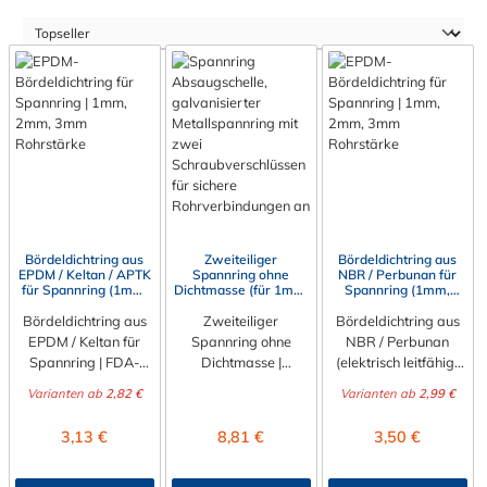
Bördeldichtring aus
Zweiteiliger
Bördeldichtring aus
EPDM / Keltan / APTK
Spannring ohne
NBR / Perbunan für
für Spannring (1mm,
Dichtmasse (für 1mm,
Spannring (1mm,
2mm und 3mm
2mm und 3mm
2mm und 3mm
Bördeldichtring aus
Rohrwandstärke)
Rohrwandstärke)
Zweiteiliger
Bördeldichtring aus
Rohrwandstärke)
EPDM / Keltan für
Spannring ohne
NBR / Perbunan
Spannring | FDA-
Dichtmasse |
(elektrisch leitfähig)
konform & Leitfähig |
Alternative zum
für Spannringe | 1-
Varianten ab
2,82 €
Varianten ab
2,99 €
1-3mm Der
JACOB-Spannring
3mm Maximale
ultimative Allrounder
Der zweiteilige
Sicherheit für Ihre
Regulärer Preis:
Regulärer Preis:
Regulärer Preis:
3,13 €
8,81 €
3,50 €
für den Außenbereich
Spannring
Absaug- und
und anspruchsvolle
zur Verwendung mit
Industrieanlagen: Der
Industrieanlagen: Der
einem
schwarze