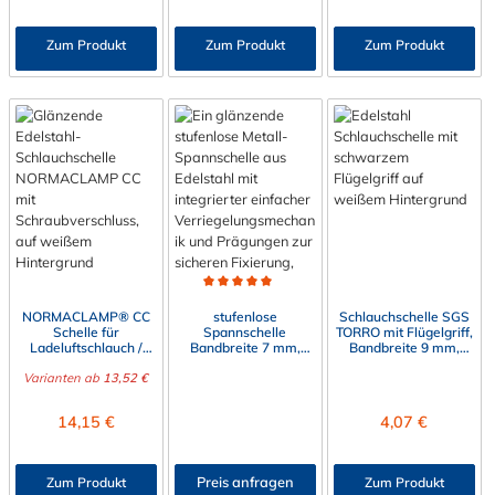
Zum Produkt
Zum Produkt
Zum Produkt
Durchschnittliche Bewertung von 5 von 5 Sternen
NORMACLAMP® CC
stufenlose
Schlauchschelle SGS
Schelle für
Spannschelle
TORRO mit Flügelgriff,
Ladeluftschlauch /
Bandbreite 7 mm,
Bandbreite 9 mm,
Silikonschlauch
V2A
Edelstahl V2A (W4)
Varianten ab
13,52 €
Regulärer Preis:
Regulärer Preis:
14,15 €
4,07 €
Preis anfragen
Zum Produkt
Zum Produkt