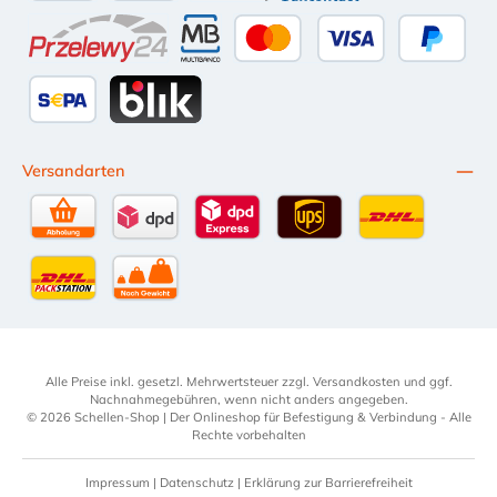
Apple Pay
Google Pay
eps
Bancontact
Przelewy24
Multibanco
Kredit- oder Debitkarte
Später Be
SEPA Lastschrift
BLIK
Versandarten
Selbstabholung
DPD Standardversand
DPD Expressversand - 12 Uhr
UPS Standard International
DHL Standardv
DHL-Versand an Packstation
per Spedition
Alle Preise inkl. gesetzl. Mehrwertsteuer zzgl.
Versandkosten
und ggf.
Nachnahmegebühren, wenn nicht anders angegeben.
© 2026 Schellen-Shop | Der Onlineshop für Befestigung & Verbindung - Alle
Rechte vorbehalten
Impressum
|
Datenschutz
|
Erklärung zur Barrierefreiheit