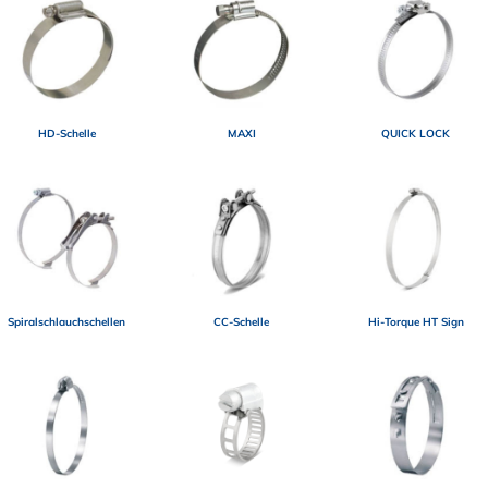
HD-Schelle
MAXI
QUICK LOCK
Spiralschlauchschellen
CC-Schelle
Hi-Torque HT Sign