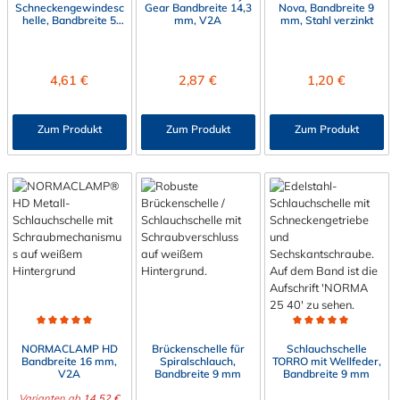
Schneckengewindesc
Gear Bandbreite 14,3
Nova, Bandbreite 9
helle, Bandbreite 5
mm, V2A
mm, Stahl verzinkt
mm
Regulärer Preis:
Regulärer Preis:
Regulärer Preis:
4,61 €
2,87 €
1,20 €
Zum Produkt
Zum Produkt
Zum Produkt
Durchschnittliche Bewertung von 5 von 5 Sternen
Durchschnittliche Bewert
NORMACLAMP HD
Brückenschelle für
Schlauchschelle
Bandbreite 16 mm,
Spiralschlauch,
TORRO mit Wellfeder,
V2A
Bandbreite 9 mm
Bandbreite 9 mm
Varianten ab
14,52 €