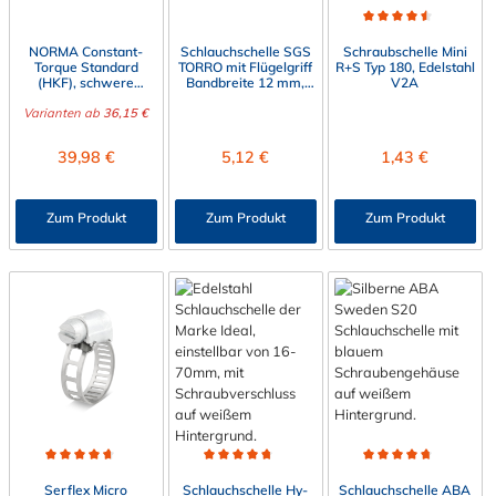
Durchschnittliche Bewert
NORMA Constant-
Schlauchschelle SGS
Schraubschelle Mini
Torque Standard
TORRO mit Flügelgriff
R+S Typ 180, Edelstahl
(HKF), schwere
Bandbreite 12 mm,
V2A
Ausführung, mit
Edelstahl V2A (W4)
Varianten ab
Tellerfeder,
36,15 €
Bandbreite 15,8 mm
Regulärer Preis:
Regulärer Preis:
Regulärer Preis:
39,98 €
5,12 €
1,43 €
Zum Produkt
Zum Produkt
Zum Produkt
Durchschnittliche Bewertung von 4.8 von 5 Sternen
Durchschnittliche Bewertung von 4.6 von 5 Sterne
Durchschnittliche Bewert
Serflex Micro
Schlauchschelle Hy-
Schlauchschelle ABA