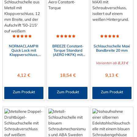
Durchschnittliche Bewertung von 5 von 5 Sternen
Durchschnittliche Bewertung von 5 von 5 Sternen
Durchschnittliche Bewert
NORMACLAMP®
BREEZE Constant-
Schlauchschelle Maxi
Quick Lock mit
Torque Standard
Bandbreite 20 mm
Klappverschluss,
(AERO HKFK) mit
Bandbreite 12 mm,
Tellerfeder,
W2B
Bandbreite 14,3 mm
Varianten ab
8,33 €
Regulärer Preis:
Regulärer Preis:
Regulärer Preis:
4,12 €
18,54 €
9,13 €
Zum Produkt
Zum Produkt
Zum Produkt