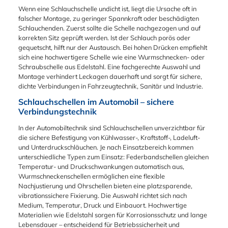
Wenn eine Schlauchschelle undicht ist, liegt die Ursache oft in
falscher Montage, zu geringer Spannkraft oder beschädigten
Schlauchenden. Zuerst sollte die Schelle nachgezogen und auf
korrekten Sitz geprüft werden. Ist der Schlauch porös oder
gequetscht, hilft nur der Austausch. Bei hohen Drücken empfiehlt
sich eine hochwertigere Schelle wie eine Wurmschnecken- oder
Schraubschelle aus Edelstahl. Eine fachgerechte Auswahl und
Montage verhindert Leckagen dauerhaft und sorgt für sichere,
dichte Verbindungen in Fahrzeugtechnik, Sanitär und Industrie.
Schlauchschellen im Automobil – sichere
Verbindungstechnik
In der Automobiltechnik sind Schlauchschellen unverzichtbar für
die sichere Befestigung von Kühlwasser-, Kraftstoff-, Ladeluft-
und Unterdruckschläuchen. Je nach Einsatzbereich kommen
unterschiedliche Typen zum Einsatz: Federbandschellen gleichen
Temperatur- und Druckschwankungen automatisch aus,
Wurmschneckenschellen ermöglichen eine flexible
Nachjustierung und Ohrschellen bieten eine platzsparende,
vibrationssichere Fixierung. Die Auswahl richtet sich nach
Medium, Temperatur, Druck und Einbauort. Hochwertige
Materialien wie Edelstahl sorgen für Korrosionsschutz und lange
Lebensdauer – entscheidend für Betriebssicherheit und