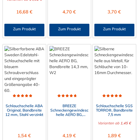
Regulärer Preis:
Regulärer Preis:
Regulärer Preis:
16,68 €
4,70 €
3,70 €
Zum Produkt
Zum Produkt
Zum Produkt
Durchschnittliche Bewertung von 4.9 von 5 Sternen
Durchschnittliche Bewertung von 4.6 von 5 Sterne
Durchschnittliche Bewert
Schlauchschelle ABA
BREEZE
Schlauchschelle SGS
Original, Bandbreite
Schneckengewindesc
TORRO®, Bandbreite
12 mm, Stahl verzinkt
helle AERO BG,
7,5 mm
Bandbreite 14,3 mm,
W2
Varianten ab
1,45 €
Regulärer Preis:
Regulärer Preis:
Regulärer Preis:
1,54 €
4,19 €
1,89 €