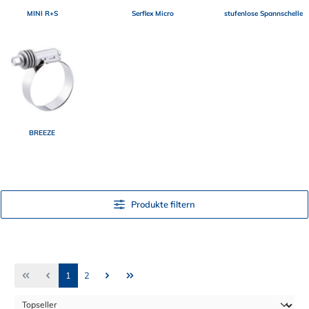
MINI R+S
Serflex Micro
stufenlose Spannschelle
BREEZE
Produkte filtern
Seite
Seite
1
2