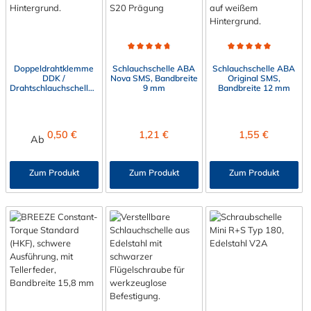
Durchschnittliche Bewertung von 4.8 von 5 Sterne
Durchschnittliche Bewert
Doppeldrahtklemme
Schlauchschelle ABA
Schlauchschelle ABA
DDK /
Nova SMS, Bandbreite
Original SMS,
Drahtschlauchschellen
9 mm
Bandbreite 12 mm
zum Befestigen von
Spiralschlauch
Regulärer Preis:
Regulärer Preis:
Regulärer Preis:
0,50 €
1,21 €
1,55 €
Ab
Zum Produkt
Zum Produkt
Zum Produkt