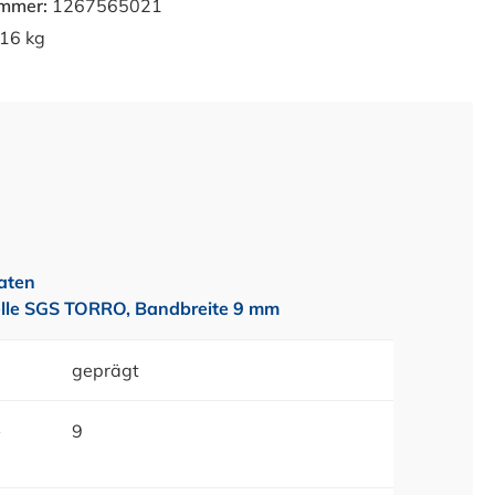
ummer:
1267565021
16 kg
aten
lle SGS TORRO, Bandbreite 9 mm
geprägt
e
9