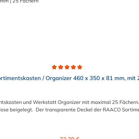
timentskasten / Organizer 460 x 350 x 81 mm, mit 
asten und Werkstatt Organizer mit maximal 25 Fächern. F
e beigelegt. Der transparente Deckel der RAACO Sortiments
Regulärer Preis: