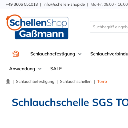
+49 3606 551018
|
info@schellen-shop.de
| Mo-Fr, 08:00 - 16:00
springen
Zur Hauptnavigation springen
Schlauchbefestigung
Schlauchverbind
Anwendung
SALE
|
|
|
Schlauchbefestigung
Schlauchschellen
Torro
Schlauchschelle SGS T