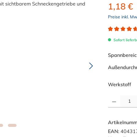
1,18 €
Preise inkl. M
Durchschnitt
Sofort lieferb
Spannbereich
Außendurch
au
Werkstoff
Produkt Anzahl: 
Artikelnumm
EAN:
40431