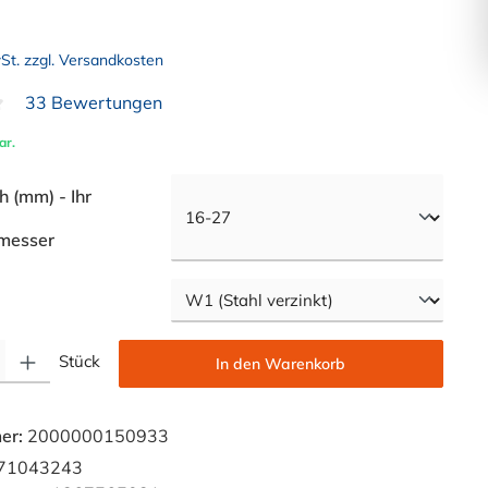
wSt. zzgl. Versandkosten
33 Bewertungen
liche Bewertung von 4.7 von 5 Sternen
ar.
 (mm) - Ihr
auswählen
messer
swählen
Gib den gewünschten Wert ein oder benutze die Schaltflächen um die Anzahl zu e
Stück
In den Warenkorb
er:
2000000150933
71043243