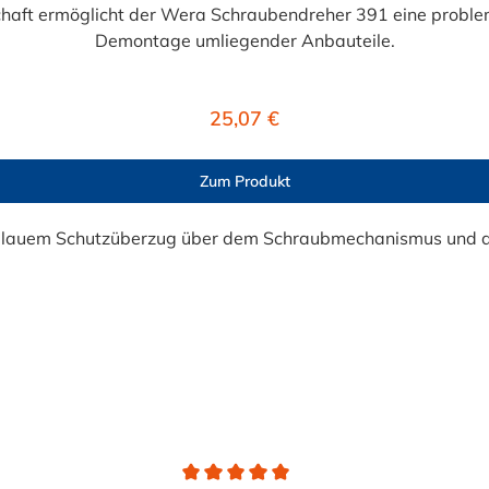
chaft ermöglicht der Wera Schraubendreher 391 eine proble
Demontage umliegender Anbauteile.
Regulärer Preis:
25,07 €
Zum Produkt