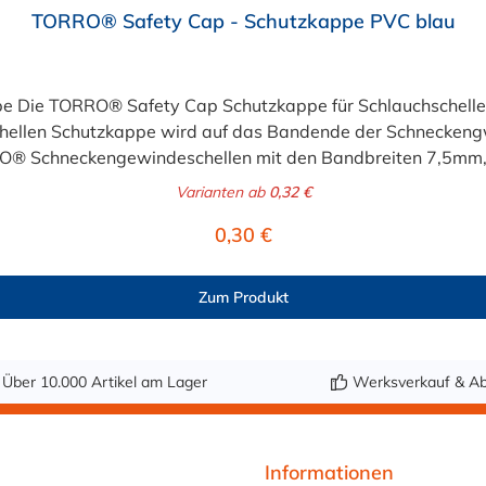
TORRO® Safety Cap - Schutzkappe PVC blau
pe Die TORRO® Safety Cap Schutzkappe für Schlauchschelle
ellen Schutzkappe wird auf das Bandende der Schneckengw
RO® Schneckengewindeschellen mit den Bandbreiten 7,5m
Varianten ab
0,32 €
Regulärer Preis:
0,30 €
Zum Produkt
Über 10.000 Artikel am Lager
Werksverkauf & Ab
Informationen