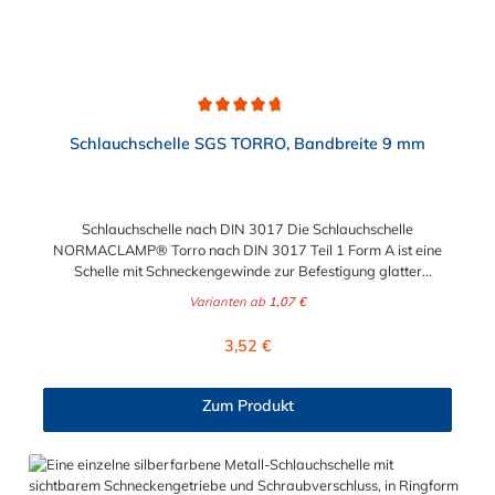
Durchschnittliche Bewertung von 4.7 von 5 Sternen
Schlauchschelle SGS TORRO, Bandbreite 9 mm
Schlauchschelle nach DIN 3017 Die Schlauchschelle
NORMACLAMP® Torro nach DIN 3017 Teil 1 Form A ist eine
Schelle mit Schneckengewinde zur Befestigung glatter
Schläuche. Sie zeichnet sich durch einen großen Spannbereich
Varianten ab
1,07 €
aus, ist einfach montierbar, wiederverwendbar und durch ihre
abgerundeten Bandkanten besonders schlauchschonend und
Regulärer Preis:
3,52 €
somit die richtige Wahl für Schlauchverbindungen jeglicher Art.
Der Spannbereich der Schlauchschelle nach DIN 3017 ist bis
210 mm in verschiedenen Abstufungen frei wählbar.
Zum Produkt