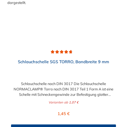
Durchschnittliche Bewertung von 4.7 von 5 Sternen
Schlauchschelle SGS TORRO, Bandbreite 9 mm
Schlauchschelle nach DIN 3017 Die Schlauchschelle
NORMACLAMP® Torro nach DIN 3017 Teil 1 Form A ist eine
Schelle mit Schneckengewinde zur Befestigung glatter
Schläuche. Sie zeichnet sich durch einen großen Spannbereich
Varianten ab
1,07 €
aus, ist einfach montierbar, wiederverwendbar und durch ihre
abgerundeten Bandkanten besonders schlauchschonend und
Regulärer Preis:
1,45 €
somit die richtige Wahl für Schlauchverbindungen jeglicher Art.
Der Spannbereich der Schlauchschelle nach DIN 3017 ist bis
210 mm in verschiedenen Abstufungen frei wählbar.