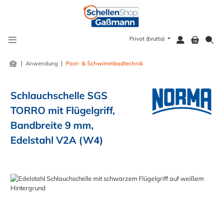
alt springen
Privat (brutto)
|
|
Anwendung
Pool- & Schwimmbadtechnik
Schlauchschelle SGS
TORRO mit Flügelgriff,
Bandbreite 9 mm,
Edelstahl V2A (W4)
Bildergalerie überspringen