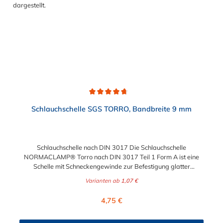
Durchschnittliche Bewertung von 4.7 von 5 Sternen
Schlauchschelle SGS TORRO, Bandbreite 9 mm
Schlauchschelle nach DIN 3017 Die Schlauchschelle
NORMACLAMP® Torro nach DIN 3017 Teil 1 Form A ist eine
Schelle mit Schneckengewinde zur Befestigung glatter
Schläuche. Sie zeichnet sich durch einen großen Spannbereich
Varianten ab
1,07 €
aus, ist einfach montierbar, wiederverwendbar und durch ihre
abgerundeten Bandkanten besonders schlauchschonend und
Regulärer Preis:
4,75 €
somit die richtige Wahl für Schlauchverbindungen jeglicher Art.
Der Spannbereich der Schlauchschelle nach DIN 3017 ist bis
210 mm in verschiedenen Abstufungen frei wählbar.