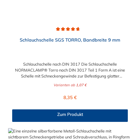
Durchschnittliche Bewertung von 4.7 von 5 Sternen
Schlauchschelle SGS TORRO, Bandbreite 9 mm
Schlauchschelle nach DIN 3017 Die Schlauchschelle
NORMACLAMP® Torro nach DIN 3017 Teil 1 Form A ist eine
Schelle mit Schneckengewinde zur Befestigung glatter
Schläuche. Sie zeichnet sich durch einen großen Spannbereich
Varianten ab
1,07 €
aus, ist einfach montierbar, wiederverwendbar und durch ihre
abgerundeten Bandkanten besonders schlauchschonend und
Regulärer Preis:
8,35 €
somit die richtige Wahl für Schlauchverbindungen jeglicher Art.
Der Spannbereich der Schlauchschelle nach DIN 3017 ist bis
210 mm in verschiedenen Abstufungen frei wählbar.
Zum Produkt