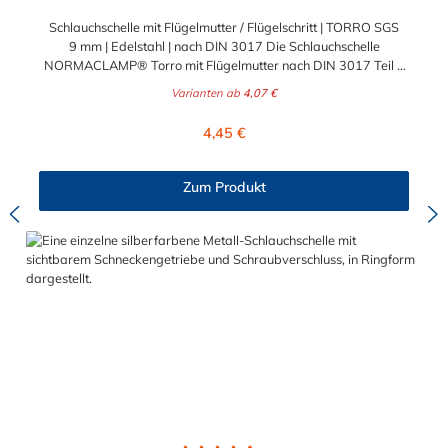
Schlauchschelle mit Flügelmutter / Flügelschritt | TORRO SGS
9 mm | Edelstahl | nach DIN 3017 Die Schlauchschelle
NORMACLAMP® Torro mit Flügelmutter nach DIN 3017 Teil 1
Form A ist eine Schelle mit Schneckengewinde zur Befestigung
Varianten ab
4,07 €
glatter Schläuche. Die Schlauchschelle hat eine Bandbreite von
9mm und ist aus V2A Edelstahl (1.4301) hergestellt. Sie
Regulärer Preis:
4,45 €
zeichnet sich durch einen großen Spannbereich aus, ist einfach
per Hand montierbar, wiederverwendbar und durch ihre
abgerundeten Bandkanten besonders schlauchschonend. Diese
Zum Produkt
Schlauchklemme mit einer Flügelmutter aus Kunststoff ist die
richtige Wahl für Schlauchverbindungen jeglicher Art. Der
Spannbereich der Schlauchschelle mit Flügelmutter ist in
verschiedenen Abstufungen wählbar.