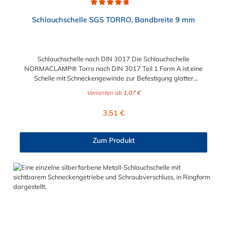
Durchschnittliche Bewertung von 4.7 von 5 Sternen
Schlauchschelle SGS TORRO, Bandbreite 9 mm
Schlauchschelle nach DIN 3017 Die Schlauchschelle
NORMACLAMP® Torro nach DIN 3017 Teil 1 Form A ist eine
Schelle mit Schneckengewinde zur Befestigung glatter
Schläuche. Sie zeichnet sich durch einen großen Spannbereich
Varianten ab
1,07 €
aus, ist einfach montierbar, wiederverwendbar und durch ihre
abgerundeten Bandkanten besonders schlauchschonend und
Regulärer Preis:
3,51 €
somit die richtige Wahl für Schlauchverbindungen jeglicher Art.
Der Spannbereich der Schlauchschelle nach DIN 3017 ist bis
210 mm in verschiedenen Abstufungen frei wählbar.
Zum Produkt