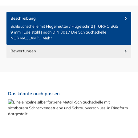
Beschreibung
Schlauchschelle mit Flügelmutter / Flügelschritt | TORRO SGS
9 mm | Edelstahl | nach DIN 3017 Die Schlauchschelle
NORMACLAMP…
Mehr
Bewertungen
Produktgalerie überspringen
Das könnte auch passen