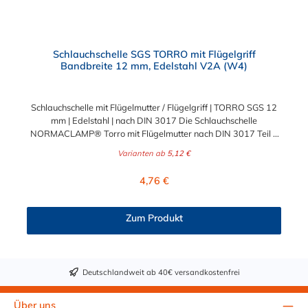
Schlauchschelle SGS TORRO mit Flügelgriff
Bandbreite 12 mm, Edelstahl V2A (W4)
Schlauchschelle mit Flügelmutter / Flügelgriff | TORRO SGS 12
mm | Edelstahl | nach DIN 3017 Die Schlauchschelle
NORMACLAMP® Torro mit Flügelmutter nach DIN 3017 Teil 1
Form A ist eine Schelle mit Schneckengewinde zur Befestigung
Varianten ab
5,12 €
glatter Schläuche. Die Schlauchschelle hat eine Bandbreite von
12mm und ist aus V2A Edelstahl (1.4301) hergestellt. Sie
Regulärer Preis:
4,76 €
zeichnet sich durch einen großen Spannbereich aus, ist einfach
per Hand montierbar, wiederverwendbar und durch ihre
abgerundeten Bandkanten besonders schlauchschonend. Diese
Zum Produkt
Schlauchklemme mit einer Flügelmutter aus Kunststoff ist die
richtige Wahl für Schlauchverbindungen jeglicher Art. Der
Spannbereich der Schlauchschelle mit Flügelmutter ist in
verschiedenen Abstufungen wählbar.
Deutschlandweit ab 40€ versandkostenfrei
Über uns