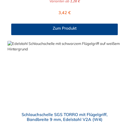
Varianten ab
1,26 €
Schläuche. Sie zeichnet sich durch einen großen Spannbereich
aus, ist einfach montierbar, wiederverwendbar und durch ihre
Regulärer Preis:
3,42 €
abgerundeten Bandkanten besonders schlauchschonend und
somit die richtige Wahl für Schlauchverbindungen jeglicher Art
und Einsatzgebiete. Die Schlauchschelle nach DIN 3017 Teil 1
Zum Produkt
Form A ist in Abstufungen bis zu einem Spannbereich von 410
mm wählbar.
Schlauchschelle SGS TORRO mit Flügelgriff,
Bandbreite 9 mm, Edelstahl V2A (W4)