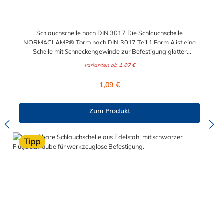
Schlauchschelle nach DIN 3017 Die Schlauchschelle
NORMACLAMP® Torro nach DIN 3017 Teil 1 Form A ist eine
Schelle mit Schneckengewinde zur Befestigung glatter
Schläuche. Sie zeichnet sich durch einen großen Spannbereich
Varianten ab
1,07 €
aus, ist einfach montierbar, wiederverwendbar und durch ihre
abgerundeten Bandkanten besonders schlauchschonend und
Regulärer Preis:
1,09 €
somit die richtige Wahl für Schlauchverbindungen jeglicher Art.
Der Spannbereich der Schlauchschelle nach DIN 3017 ist bis
210 mm in verschiedenen Abstufungen frei wählbar.
Zum Produkt
Tipp