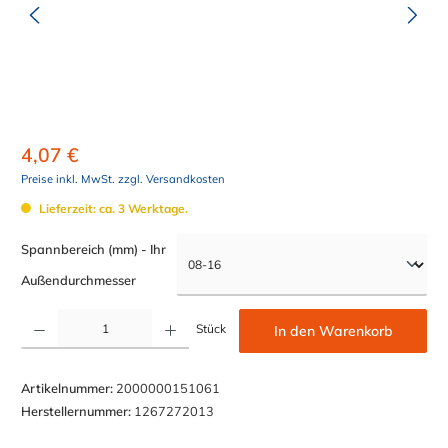
4,07 €
Preise inkl. MwSt. zzgl. Versandkosten
Lieferzeit: ca. 3 Werktage.
Spannbereich (mm) - Ihr
auswählen
Außendurchmesser
Produkt Anzahl: Gib den gewünschten Wert ein oder benutze die Schaltflächen um die Anzahl z
Stück
In den Warenkorb
Artikelnummer:
2000000151061
Herstellernummer:
1267272013