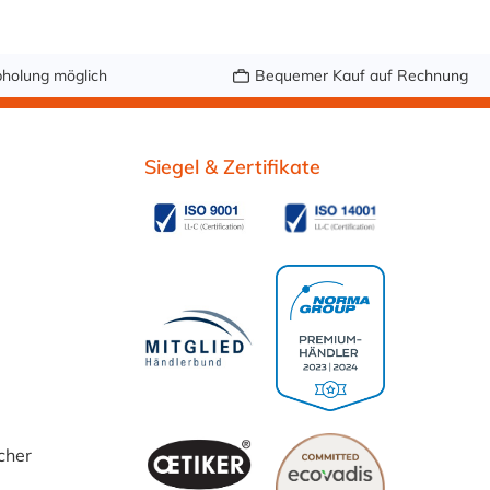
hl V2A (1.4301),
Edelstahl V4A oder
galvanisch
holung möglich
Bequemer Kauf auf Rechnung
verzinkter Stahl.
Siegel & Zertifikate
cher