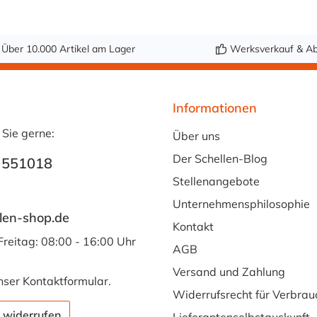
M12 x 80 7S M16 x
Schellen
130 - 8S M20 x 190
übereinander zu
- 9S M24 x 220 -
montieren. Das
Über 10.000 Artikel am Lager
Werksverkauf & Ab
10S M30 x 300 -
Material
11S M30 x 450 -
der Distanzschraub
12S M30 x 560 -
e ist phosphatierter
Informationen
Stahl.
 Sie gerne:
Über uns
Der Schellen-Blog
 551018
Stellenangebote
Unternehmensphilosophie
len-shop.de
Kontakt
Freitag: 08:00 - 16:00 Uhr
AGB
Versand und Zahlung
nser
Kontaktformular
.
Widerrufsrecht für Verbrau
 widerrufen