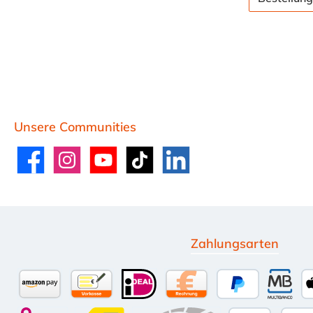
Unsere Communities
Facebook
Instagram
YouTube
TikTok
LinkedIn
Zahlungsarten
Amazon Pay
Vorkasse per Überweisung
iDEAL
Kauf auf Rechnung (10 
PayPal
Multi