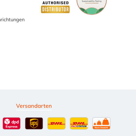
inrichtungen
Versandarten
g
Standardversand
DPD Expressversand - 12 Uhr
UPS Standard International
DHL Standardversand
DHL-Versand an Packsta
per Spedition