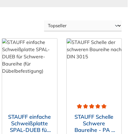
ung von 5 von 5 Sternen
Durchschnittliche Bewertun
STAUFF einfache
STAUFF Schelle
Schweißplatte
Schwere
SPAL-DUEB für
Baureihe - PA -