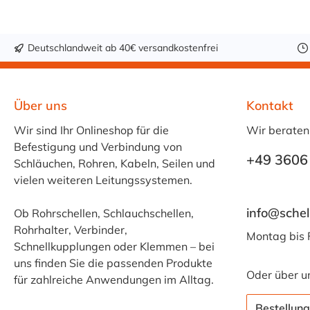
- 9S M24 x 220 -
10S M30 x 300 -
11S M30 x 450 -
Deutschlandweit ab 40€ versandkostenfrei
12S M30 x 560 -
Über uns
Kontakt
Wir sind Ihr Onlineshop für die
Wir beraten
Befestigung und Verbindung von
+49 3606
Schläuchen, Rohren, Kabeln, Seilen und
vielen weiteren Leitungssystemen.
info@schel
Ob Rohrschellen, Schlauchschellen,
Rohrhalter, Verbinder,
Montag bis 
Schnellkupplungen oder Klemmen – bei
uns finden Sie die passenden Produkte
Oder über u
für zahlreiche Anwendungen im Alltag.
Bestellung