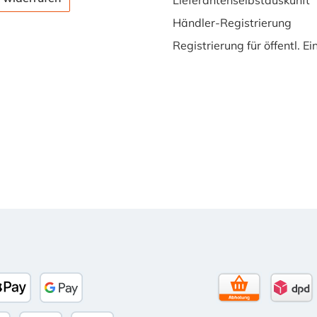
Lieferantenselbstauskunft
Händler-Registrierung
Registrierung für öffentl. E
Tage Netto)
banco
Apple Pay
Google Pay
Selbstabholun
DPD 