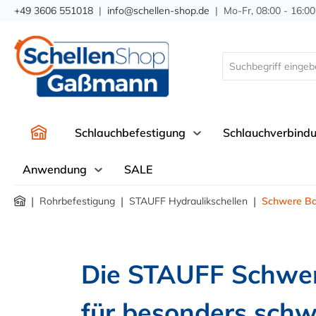
+49 3606 551018
|
info@schellen-shop.de
| Mo-Fr, 08:00 - 16:00
springen
Zur Hauptnavigation springen
Schlauchbefestigung
Schlauchverbind
Anwendung
SALE
|
|
|
Rohrbefestigung
STAUFF Hydraulikschellen
Schwere Ba
Die STAUFF Schwere
für besonders sch