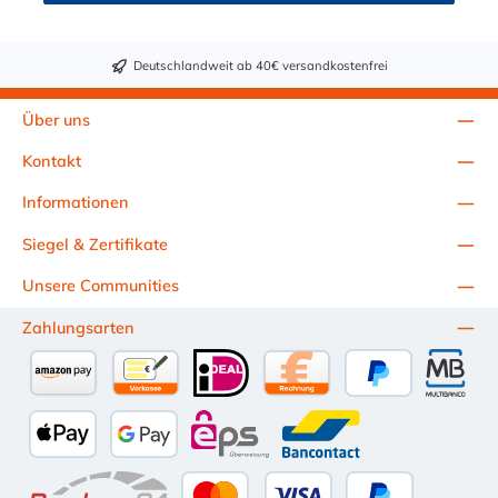
450 - 12S M30 x 560 -
Deutschlandweit ab 40€ versandkostenfrei
Über uns
Kontakt
Informationen
Siegel & Zertifikate
Unsere Communities
Zahlungsarten
Amazon Pay
Vorkasse per Überweisung
iDEAL
Kauf auf Rechnung (10 Tage Ne
PayPal
Multiba
Apple Pay
Google Pay
eps
Bancontact