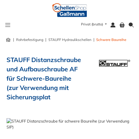
alt springen
Privat (brutto)
|
|
|
Rohrbefestigung
STAUFF Hydraulikschellen
Schwere Baureihe
STAUFF Distanzschraube
und Aufbauschraube AF
für Schwere-Baureihe
(zur Verwendung mit
Sicherungsplat
Bildergalerie überspringen