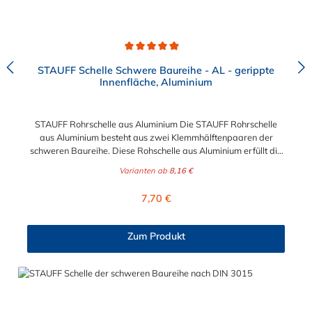
Durchschnittliche Bewertung von 5 von 5 Sternen
STAUFF Schelle Schwere Baureihe - AL - gerippte
Innenfläche, Aluminium
STAUFF Rohrschelle aus Aluminium Die STAUFF Rohrschelle
aus Aluminium besteht aus zwei Klemmhälftenpaaren der
schweren Baureihe. Diese Rohschelle aus Aluminium erfüllt die
DIN 3015 und ist zur einfachen und gleichzeitig sicheren
Varianten ab
8,16 €
Befestigung von Rohren, Schläuchen, Kabeln und anderen
Bauteilen. Der Durchmesser der STAUFF Rohrschelle aus
Regulärer Preis:
7,70 €
Aluminium kann zwischen 6 mm und 324 mm gewählt werden.
Passende Schrauben für die Rohrschelle aus Aluminium:
Baugröße Sechskantschraube mit Deckplatte Inbusschraube
Zum Produkt
ohne Deckplatte 3S M10 x 45 M10 x 30 4S M10 x 60 M10 x 40
5S M10 x 70 M10 x 50 6S M12 x 100 M12 x 80 7S M16 x 130
- 8S M20 x 190 - 9S M24 x 220 - 10S M30 x 300 - 11S M30 x
450 - 12S M30 x 560 -