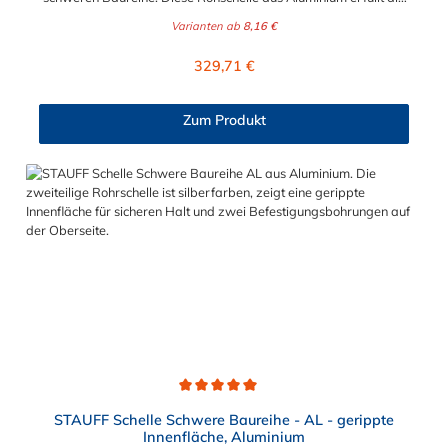
DIN 3015 und ist zur einfachen und gleichzeitig sicheren
Varianten ab
8,16 €
Befestigung von Rohren, Schläuchen, Kabeln und anderen
Bauteilen. Der Durchmesser der STAUFF Rohrschelle aus
Regulärer Preis:
329,71 €
Aluminium kann zwischen 6 mm und 324 mm gewählt werden.
Passende Schrauben für die Rohrschelle aus Aluminium:
Baugröße Sechskantschraube mit Deckplatte Inbusschraube
Zum Produkt
ohne Deckplatte 3S M10 x 45 M10 x 30 4S M10 x 60 M10 x 40
5S M10 x 70 M10 x 50 6S M12 x 100 M12 x 80 7S M16 x 130
- 8S M20 x 190 - 9S M24 x 220 - 10S M30 x 300 - 11S M30 x
450 - 12S M30 x 560 -
Durchschnittliche Bewertung von 5 von 5 Sternen
STAUFF Schelle Schwere Baureihe - AL - gerippte
Innenfläche, Aluminium