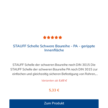
Durchschnittliche Bewertung von 5 von 5 Sternen
STAUFF Schelle Schwere Baureihe - PA - gerippte
Innenfläche
STAUFF Schelle der schweren Baureihe nach DIN 3015 Die
STAUFF Schelle der schweren Baureihe PA nach DIN 3015 zur
einfachen und gleichzeitig sicheren Befestigung von Rohren,
Schläuchen, Kabeln und anderen Bauteilen. Diese Stauff Schelle
Varianten ab
5,65 €
ist für Durchmesser von 6 mm bis zu 273 geeignet. Passende
Schrauben für die Stauff Schelle der schweren Baureihe:
Regulärer Preis:
5,33 €
Baugröße Sechskantschraube mit Deckplatte Inbusschraube
ohne Deckplatte 3S M10 x 45 M10 x 30 4S M10 x 60 M10 x 40
5S M10 x 70 M10 x 50 6S M12 x 100 M12 x 80 7S M16 x 130
Zum Produkt
- 8S M20 x 190 - 9S M24 x 220 - 10S M30 x 300 - 11S M30 x