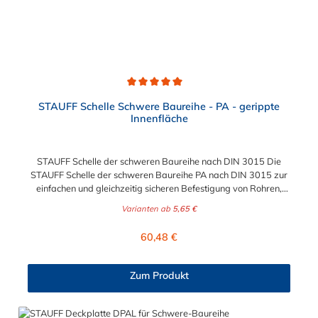
Durchschnittliche Bewertung von 5 von 5 Sternen
STAUFF Schelle Schwere Baureihe - PA - gerippte
Innenfläche
STAUFF Schelle der schweren Baureihe nach DIN 3015 Die
STAUFF Schelle der schweren Baureihe PA nach DIN 3015 zur
einfachen und gleichzeitig sicheren Befestigung von Rohren,
Schläuchen, Kabeln und anderen Bauteilen. Diese Stauff Schelle
Varianten ab
5,65 €
ist für Durchmesser von 6 mm bis zu 273 geeignet. Passende
Schrauben für die Stauff Schelle der schweren Baureihe:
Regulärer Preis:
60,48 €
Baugröße Sechskantschraube mit Deckplatte Inbusschraube
ohne Deckplatte 3S M10 x 45 M10 x 30 4S M10 x 60 M10 x 40
5S M10 x 70 M10 x 50 6S M12 x 100 M12 x 80 7S M16 x 130
Zum Produkt
- 8S M20 x 190 - 9S M24 x 220 - 10S M30 x 300 - 11S M30 x
450 - 12S M30 x 560 -