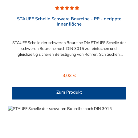
Durchschnittliche Bewertung von 5 von 5 Sternen
STAUFF Schelle Schwere Baureihe - PP - gerippte
Innenfläche
STAUFF Schelle der schweren Baureihe Die STAUFF Schelle der
schweren Baureihe nach DIN 3015 zur einfachen und
gleichzeitig sicheren Befestigung von Rohren, Schläuchen,
Kabeln und anderen Bauteilen. Der Durchmesser der STAUFF
Schelle kann zwischen 6 mm und 406 mm gewählt werden.
Diese STAUFF Schelle der schweren Baureihe ist aus
Regulärer Preis:
3,03 €
Polypropylen. Passende Schrauben für die STAUFF Schelle der
schweren Baureihe: Baugröße Sechskantschraube mit
Deckplatte Inbusschraube ohne Deckplatte 3S M10 x 45 M10 x
Zum Produkt
30 4S M10 x 60 M10 x 40 5S M10 x 70 M10 x 50 6S M12 x
100 M12 x 80 7S M16 x 130 - 8S M20 x 190 - 9S M24 x 220 -
10S M30 x 300 - 11S M30 x 450 - 12S M30 x 560 -