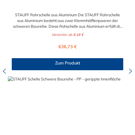
STAUFF Rohrschelle aus Aluminium Die STAUFF Rohrschelle
aus Aluminium besteht aus zwei Klemmhälftenpaaren der
schweren Baureihe. Diese Rohschelle aus Aluminium erfüllt die
DIN 3015 und ist zur einfachen und gleichzeitig sicheren
Varianten ab
8,16 €
Befestigung von Rohren, Schläuchen, Kabeln und anderen
Bauteilen. Der Durchmesser der STAUFF Rohrschelle aus
Regulärer Preis:
636,73 €
Aluminium kann zwischen 6 mm und 324 mm gewählt werden.
Passende Schrauben für die Rohrschelle aus Aluminium:
Baugröße Sechskantschraube mit Deckplatte Inbusschraube
Zum Produkt
ohne Deckplatte 3S M10 x 45 M10 x 30 4S M10 x 60 M10 x 40
5S M10 x 70 M10 x 50 6S M12 x 100 M12 x 80 7S M16 x 130
- 8S M20 x 190 - 9S M24 x 220 - 10S M30 x 300 - 11S M30 x
450 - 12S M30 x 560 -