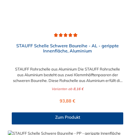
Durchschnittliche Bewertung von 5 von 5 Sternen
STAUFF Schelle Schwere Baureihe - AL - gerippte
Innenfläche, Aluminium
STAUFF Rohrschelle aus Aluminium Die STAUFF Rohrschelle
aus Aluminium besteht aus zwei Klemmhälftenpaaren der
schweren Baureihe. Diese Rohschelle aus Aluminium erfüllt die
DIN 3015 und ist zur einfachen und gleichzeitig sicheren
Varianten ab
8,16 €
Befestigung von Rohren, Schläuchen, Kabeln und anderen
Bauteilen. Der Durchmesser der STAUFF Rohrschelle aus
Regulärer Preis:
93,88 €
Aluminium kann zwischen 6 mm und 324 mm gewählt werden.
Passende Schrauben für die Rohrschelle aus Aluminium:
Baugröße Sechskantschraube mit Deckplatte Inbusschraube
Zum Produkt
ohne Deckplatte 3S M10 x 45 M10 x 30 4S M10 x 60 M10 x 40
5S M10 x 70 M10 x 50 6S M12 x 100 M12 x 80 7S M16 x 130
- 8S M20 x 190 - 9S M24 x 220 - 10S M30 x 300 - 11S M30 x