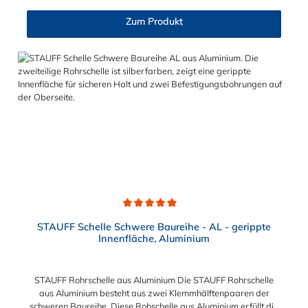
schweren Baureihe: Baugröße Sechskantschraube mit
Deckplatte Inbusschraube ohne Deckplatte 3S M10 x 45 M10 x
Zum Produkt
30 4S M10 x 60 M10 x 40 5S M10 x 70 M10 x 50 6S M12 x
100 M12 x 80 7S M16 x 130 - 8S M20 x 190 - 9S M24 x 220 -
10S M30 x 300 - 11S M30 x 450 - 12S M30 x 560 -
Durchschnittliche Bewertung von 5 von 5 Sternen
STAUFF Schelle Schwere Baureihe - AL - gerippte
Innenfläche, Aluminium
STAUFF Rohrschelle aus Aluminium Die STAUFF Rohrschelle
aus Aluminium besteht aus zwei Klemmhälftenpaaren der
schweren Baureihe. Diese Rohschelle aus Aluminium erfüllt die