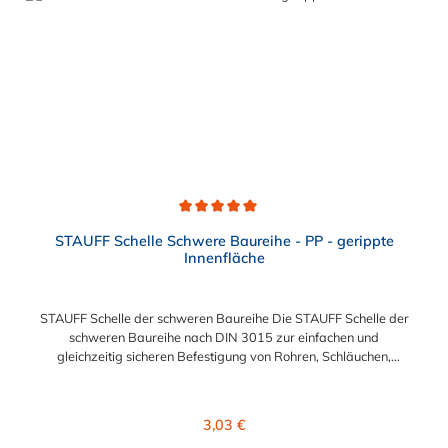
450 - 12S M30 x 560 -
Durchschnittliche Bewertung von 5 von 5 Sternen
STAUFF Schelle Schwere Baureihe - PP - gerippte
Innenfläche
STAUFF Schelle der schweren Baureihe Die STAUFF Schelle der
schweren Baureihe nach DIN 3015 zur einfachen und
gleichzeitig sicheren Befestigung von Rohren, Schläuchen,
Kabeln und anderen Bauteilen. Der Durchmesser der STAUFF
Schelle kann zwischen 6 mm und 406 mm gewählt werden.
Diese STAUFF Schelle der schweren Baureihe ist aus
Regulärer Preis:
3,03 €
Polypropylen. Passende Schrauben für die STAUFF Schelle der