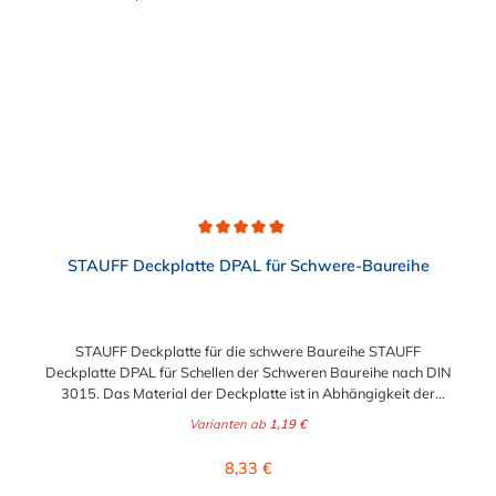
Durchschnittliche Bewertung von 5 von 5 Sternen
STAUFF Deckplatte DPAL für Schwere-Baureihe
STAUFF Deckplatte für die schwere Baureihe STAUFF
Deckplatte DPAL für Schellen der Schweren Baureihe nach DIN
3015. Das Material der Deckplatte ist in Abhängigkeit der
Baugröße zwischen Edelstahl V2A (1.4301), Edelstahl V4A und
Varianten ab
1,19 €
galvanisch verzinkten Stahl wählbar.
Regulärer Preis:
8,33 €