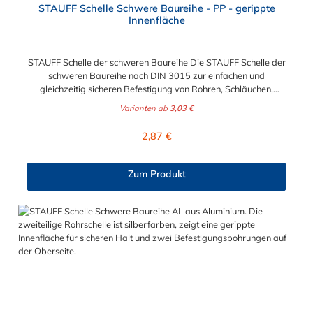
STAUFF Schelle Schwere Baureihe - PP - gerippte
Innenfläche
STAUFF Schelle der schweren Baureihe Die STAUFF Schelle der
schweren Baureihe nach DIN 3015 zur einfachen und
gleichzeitig sicheren Befestigung von Rohren, Schläuchen,
Kabeln und anderen Bauteilen. Der Durchmesser der STAUFF
Varianten ab
3,03 €
Schelle kann zwischen 6 mm und 406 mm gewählt werden.
Diese STAUFF Schelle der schweren Baureihe ist aus
Regulärer Preis:
2,87 €
Polypropylen. Passende Schrauben für die STAUFF Schelle der
schweren Baureihe: Baugröße Sechskantschraube mit
Deckplatte Inbusschraube ohne Deckplatte 3S M10 x 45 M10 x
Zum Produkt
30 4S M10 x 60 M10 x 40 5S M10 x 70 M10 x 50 6S M12 x
100 M12 x 80 7S M16 x 130 - 8S M20 x 190 - 9S M24 x 220 -
10S M30 x 300 - 11S M30 x 450 - 12S M30 x 560 -