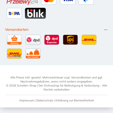
Przelewy24
Kredit- oder Debitkarte
Später Bezahlen
SEPA Lastschrift
BLIK
Versandarten
Selbstabholung
DPD Standardversand
DPD Expressversand - 12 Uhr
UPS Standard International
DHL Standardv
DHL-Versand an Packstation
per Spedition
Alle Preise inkl. gesetzl. Mehrwertsteuer zzgl.
Versandkosten
und ggf.
Nachnahmegebühren, wenn nicht anders angegeben.
© 2026 Schellen-Shop | Der Onlineshop für Befestigung & Verbindung - Alle
Rechte vorbehalten
Impressum
|
Datenschutz
|
Erklärung zur Barrierefreiheit