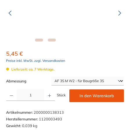
5,45 €
Preise inkl. MwSt. zzgl. Versandkosten
Lieferzeit: ca. 7 Werktage.
auswählen
Abmessung
Produkt Anzahl: Gib den gewünschten Wert ein oder benutze die Schaltflächen um die Anzahl z
Stück
In den Warenkorb
Artikelnummer:
2000000138313
Herstellernummer:
1120003493
Gewicht:
0,039 kg