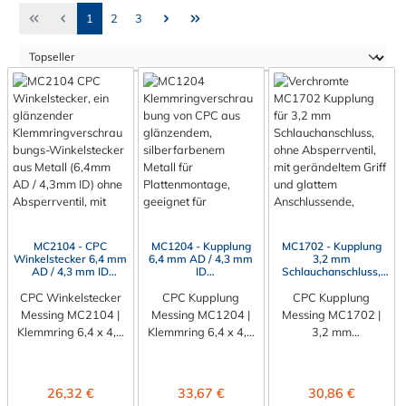
Seite
Seite
Seite
1
2
3
MC2104 - CPC
MC1204 - Kupplung
MC1702 - Kupplung
Winkelstecker 6,4 mm
6,4 mm AD / 4,3 mm
3,2 mm
AD / 4,3 mm ID
ID
Schlauchanschluss,
Klemmringverschraub
Klemmringverschraub
ohne Absperrventil
CPC Winkelstecker
ung, ohne
ung, Plattenmontage,
CPC Kupplung
CPC Kupplung
Absperrventil
ohne Absperrventil
Messing MC2104 |
Messing MC1204 |
Messing MC1702 |
Klemmring 6,4 x 4,3
Klemmring 6,4 x 4,3
3,2 mm
mm Realisieren Sie
mm | Plattenmontage
Schlauchanschluss |
professionelle
Verbinden Sie Ihre
ohne Ventil Verbinden
Schlauchverbindunge
Schlauchsysteme
Sie Ihre
Regulärer Preis:
Regulärer Preis:
Regulärer Preis:
26,32 €
33,67 €
30,86 €
n selbst auf engstem
sicher und dauerhaft
Schlauchsysteme