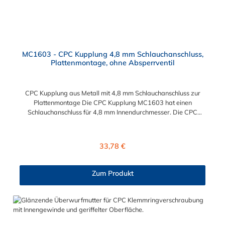
MC1603 - CPC Kupplung 4,8 mm Schlauchanschluss,
Plattenmontage, ohne Absperrventil
CPC Kupplung aus Metall mit 4,8 mm Schlauchanschluss zur
Plattenmontage Die CPC Kupplung MC1603 hat einen
Schlauchanschluss für 4,8 mm Innendurchmesser. Die CPC
Kupplung aus Metall mit 4,8 mm Schlauchanschluss zur
Plattenmontage MC1603 besitzt kein Absperrventil, ist jedoch
mit einer Überwurfmutter zur Plattenmontage ausgestattet.
Regulärer Preis:
33,78 €
Das Material der CPC Kupplung ist Messing verchromt. Das
Verbindungsstück zum CPC Stecker, hat ein Innenmaß von ≈ 7,9
mm. Sie können diese CPC Kupplung mit allen CPC Steckern
Zum Produkt
der PMC-, PMC12- und MC- Serie kombinieren.