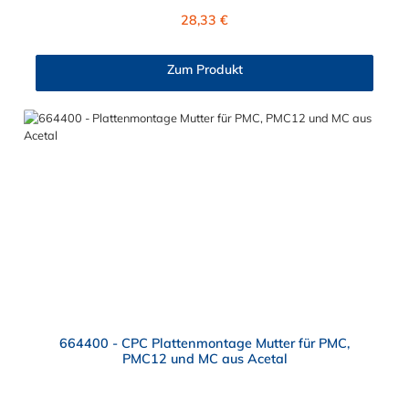
Kupplung ist Messing verchromt. Das Verbindungsstück zum
Regulärer Preis:
28,33 €
CPC Stecker, hat ein Innenmaß von ≈ 7,9 mm. Sie können diese
CPC Kupplung mit allen Steckern der PMC-, PMC12- und MC-
Serie kombinieren.
Zum Produkt
664400 - CPC Plattenmontage Mutter für PMC,
PMC12 und MC aus Acetal