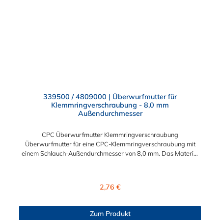
339500 / 4809000 | Überwurfmutter für
Klemmringverschraubung - 8,0 mm
Außendurchmesser
CPC Überwurfmutter Klemmringverschraubung
Überwurfmutter für eine CPC-Klemmringverschraubung mit
einem Schlauch-Außendurchmesser von 8,0 mm. Das Material
der Panel-Mount ist vernickeltes Messing.
Regulärer Preis:
2,76 €
Zum Produkt