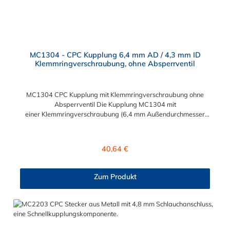
MC1304 - CPC Kupplung 6,4 mm AD / 4,3 mm ID
Klemmringverschraubung, ohne Absperrventil
MC1304 CPC Kupplung mit Klemmringverschraubung ohne
Absperrventil Die Kupplung MC1304 mit
einer Klemmringverschraubung (6,4 mm Außendurchmesser
und 4,3 mm Innendurchmesser). Die PMC1304 besitzt kein
Absperrventil. Das Material der Kupplung ist verchromtes
Messing . Das Verbindungsstück zum Stecker hat ein Innenmaß
Regulärer Preis:
40,64 €
von ≈ 7,9 mm. Sie können diese Kupplung mit allen Steckern der
PMC-, PMC12- und MC- Serie kombinieren.
Zum Produkt