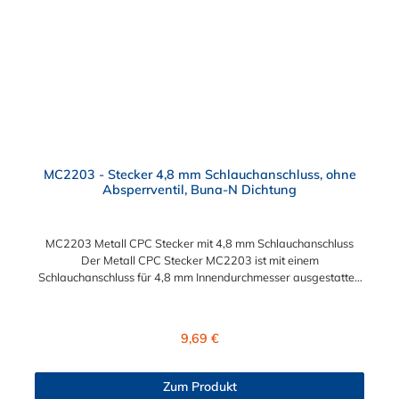
MC2203 - Stecker 4,8 mm Schlauchanschluss, ohne
Absperrventil, Buna-N Dichtung
MC2203 Metall CPC Stecker mit 4,8 mm Schlauchanschluss
Der Metall CPC Stecker MC2203 ist mit einem
Schlauchanschluss für 4,8 mm Innendurchmesser ausgestattet.
Der Metall CPC Stecker mit 6,4 mm Schlauchanschluss
MC2203 besitzt kein Absperrventil. Das Material des CPC
Steckers ist Messing verchromt und der Dichtring ist aus Buna-
Regulärer Preis:
9,69 €
N. Das Verbindungsstück zur CPC Kupplung mit dem O-Ring,
hat ein Maß von ≈ 7,9 mm. Sie können diesen Stecker mit allen
Kupplungen der PMC-, PMC12- und MC- Serie kombinieren.
Zum Produkt