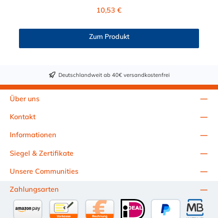
Dichtring ist aus Buna-N. Das Verbindungsstück zur CPC
Regulärer Preis:
10,53 €
Kupplung, mit dem O-Ring, hat ein Maß von ≈ 7,9 mm. Sie
können diesen CPC Stecker mit allen Kupplungen der PMC-,
PMC12- und MC- Serie kombinieren.
Zum Produkt
Deutschlandweit ab 40€ versandkostenfrei
Über uns
Kontakt
Informationen
Siegel & Zertifikate
Unsere Communities
Zahlungsarten