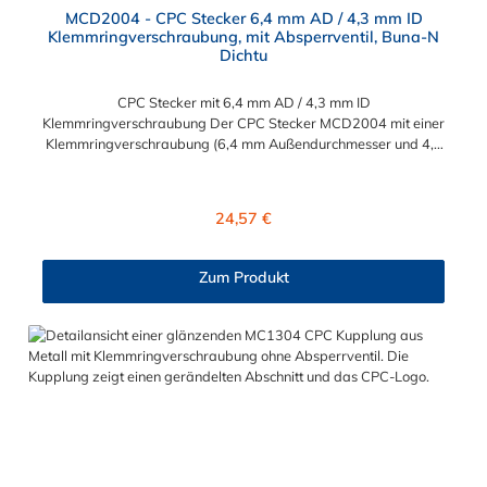
MCD2004 - CPC Stecker 6,4 mm AD / 4,3 mm ID
Klemmringverschraubung, mit Absperrventil, Buna-N
Dichtu
CPC Stecker mit 6,4 mm AD / 4,3 mm ID
Klemmringverschraubung Der CPC Stecker MCD2004 mit einer
Klemmringverschraubung (6,4 mm Außendurchmesser und 4,3
mm Innendurchmesser). Der CPC Stecker MCD2004 besitzt ein
Absperrventil. Das Material des CPC Steckers ist Messing
verchromt und der Dichtring ist aus Buna-N. Das
Regulärer Preis:
24,57 €
Verbindungsstück zur CPC Kupplung mit dem O-Ring, hat ein
Maß von ≈ 7,9 mm. Sie können diesen CPC Stecker mit allen
Kupplungen der PMC-, PMC12- und MC- Serie kombinieren.
Zum Produkt