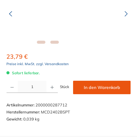
23,79 €
Preise inkl. MwSt. zzgl. Versandkosten
Sofort lieferbar.
Produkt Anzahl: Gib den gewünschten Wert ein oder benutze die Schaltflächen um die Anzahl z
Stück
In den Warenkorb
Artikelnummer:
2000000287712
Herstellernummer:
MCD2402BSPT
Gewicht:
0,039 kg