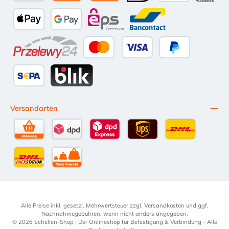
Amazon Pay
Vorkasse per Überweisung
Kauf auf Rechnung (10 Tage Netto)
iDEAL
PayPal
Multiba
Apple Pay
Google Pay
eps
Bancontact
Przelewy24
Kredit- oder Debitkarte
Später Bezahlen
SEPA Lastschrift
BLIK
Versandarten
Selbstabholung
DPD Standardversand
DPD Expressversand - 12 Uhr
UPS Standard International
DHL Standardv
DHL-Versand an Packstation
per Spedition
Alle Preise inkl. gesetzl. Mehrwertsteuer zzgl.
Versandkosten
und ggf.
Nachnahmegebühren, wenn nicht anders angegeben.
© 2026 Schellen-Shop | Der Onlineshop für Befestigung & Verbindung - Alle