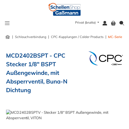
alt springen
Privat (brutto)
|
|
|
Schlauchverbindung
CPC-Kupplungen / Colder Products
MC-Serie
MCD2402BSPT - CPC
Stecker 1/8" BSPT
Außengewinde, mit
Absperrventil, Buna-N
Dichtung
Bildergalerie überspringen