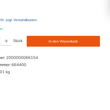
wSt. zzgl. Versandkosten
ar.
Gib den gewünschten Wert ein oder benutze die Schaltflächen um die Anzahl zu e
Stück
In den Warenkorb
er:
2000000066154
ummer:
664400
01 kg