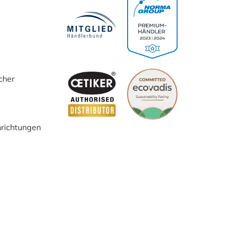
cher
inrichtungen