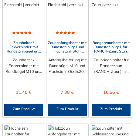
Durchschnittliche Bewertung von 5 von 5 Sternen
Durchschnittliche Bewertung von 5 von 5 Sternen
Zaunhalter /
Zaunanfangshalter mit
Rangerzaunhalter mit
Eckverbinder mit
Rundstahlbügel und
Rundstahlbügel, für
Rundstahlbügel und
Flachstahl, Stahl
RANCH-Zaun, Stahl
Flachstahl, Stahl
verzinkt
verzinkt
Zaunhalter /
verzinkt
Anfangshalterung mit
Zaunriegelhalter für
Eckverbinder mit
Rundbügel M10 und
Rangerzaun
Rundbügel M10 und
Flachstahl 35x5x200
(RANCH-Zaun) mit
Flachstahl 35x5x370
mm für die
Rundbügel M10.
mm für die
Befestigung von
Diese dienen der
Befestigung von
Holzaun an Rohren,
Befestigung von
Regulärer Preis:
Regulärer Preis:
Regulärer Preis:
11,45 €
7,38 €
16,56 €
Holzaun an Rohren,
Metall- und
Holzaun an Rohren,
Metall- und
Betonpfosten.
Metall- und
Betonpfosten.
Betonpfosten.
Zum Produkt
Zum Produkt
Zum Produkt