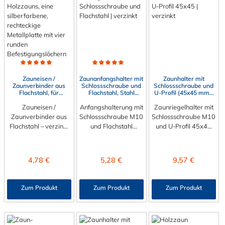
Durchschnittliche Bewertung von 5 von 5 Sternen
Durchschnittliche Bewertung von 5 von 5 Sternen
Zauneisen /
Zaunanfangshalter mit
Zaunhalter mit
Zaunverbinder aus
Schlossschraube und
Schlossschraube und
Flachstahl, für
Flachstahl, Stahl
U-Profil (45x45 mm),
Schlossschraube M10,
verzinkt
Stahl verzinkt
Stahl verzinkt
Zauneisen /
Anfangshalterung mit
Zaunriegelhalter mit
Zaunverbinder aus
Schlossschraube M10
Schlossschraube M10
Flachstahl – verzinkt
und Flachstahl
und U-Profil 45x45
für absolut stabile
35x5x170 mm für die
mm für die
Zaunbefestigungen
Befestigung von
Befestigung von
Setzen Sie bei der
Holzaun an Rohren,
Holzaun an Rohren,
Regulärer Preis:
Regulärer Preis:
Regulärer Preis:
4,78 €
5,28 €
9,57 €
Montage auf
Metall- und
Metall- und
kompromisslose
Betonpfosten.
Betonpfosten.
Haltbarkeit: Der
Zum Produkt
Zum Produkt
Zum Produkt
robuste
Zaunverbinder aus
hochwertigem
Flachstahl eignet sich