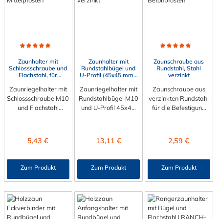
Durchschnittliche Bewertung von 5 von 5 Sternen
Durchschnittliche Bewert
Zaunhalter mit
Zaunhalter mit
Zaunschraube aus
Schlossschraube und
Rundstahlbügel und
Rundstahl, Stahl
Flachstahl, für
U-Profil (45x45 mm),
verzinkt
Mittelpfosten, Stahl
Stahl verzinkt
Zaunriegelhalter mit
verzinkt
Zaunriegelhalter mit
Zaunschraube aus
Schlossschraube M10
Rundstahlbügel M10
verzinkten Rundstahl
und Flachstahl
und U-Profil 45x45
für die Befestigung
35x5x300 mm für die
mm für die
von Holzäunen an
Befestigung von
Befestigung von
Rohren, Metall- und
Holzaun an Rohren,
Holzaun an Rohren,
Betonsäulen.
Regulärer Preis:
Regulärer Preis:
Regulärer Preis:
5,43 €
13,11 €
2,59 €
Metall- und
Metall- und
Inklusive Mutter.
Betonpfosten.
Betonpfosten.
Zum Produkt
Zum Produkt
Zum Produkt