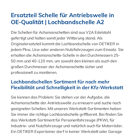
dieses
Lochbandschellen
Verschlusstechnologie
gängiger Größe für
Reparatur. Die
Lochbandklemmen-
259 Werkstatt
mit drei stabilen
Ihr Motorrad. Die
enthaltenen
Ersatzteil Schelle für Antriebswelle in
Set in vielseitigen
Sortiment von
Doppelhaken bietet
enthaltenen
Ohrklemmen,
Anwednungen
OETIKER®?
sie eine extra feste
OE-Qualität | Lochbandschelle A2
Schlauchklemmen
Lochband Klemmen
einsetzen. Die
DualHook
Verschlusskonstruktio
erfüllen alle OE-
und
OETIKER
Lochbandklemmen
n für hohe Kräfte. Die
Die Schellen für Achsmanschetten sind aus V2A Edelstahl
Vorgaben der
Schlauchklemmen
Lochbandklemmen
259 (Breite
gewellten
gefertigt und halten somit jeder Witterung stand. Als
Motorradhersteller.
erfüllen alle OE-
können
9mm)20x 24,5-
Bandkanten mit
Originalersatzteil kommt die Lochbandschelle von OETIKER in
Ihrer Produktfunktion
Vorgaben der
zudem einfach und
906R Ø 24,5
Verstärkungssicken
jedem Pkw, Lkw oder anderen Nutzfahrzeugen zum Einsatz. Sie
und Qualität
Automobilhersteller.
schnell, mit der der
mm20x 25,9-906R
sorgen für zusätzliche
erhalten die Achsmanschette-Schelle in den Durchmessern 25-
reduziert zudem
Ihrer Produktfunktion
Handzange, montiert
Ø 25,9 bis 27,6
Stabilität und
50 mm und 40-120 mm, um sowohl den kleinen als auch den
Gewährleistungsfälle
und Qualität
werden.
mm20x 29,0-906R
verhindern
großen Durchmesser der Achsmanschette sicher und
und Umtausch.
reduziert zudem
Das Lochbandklemm
Ø 29,0 bis 30,7
Materialschwächen.
professionell zu montieren.
Das OETIKER®
Gewährleistungsfälle
e für Faltenbalg und
mm25x 35,6-906R
Darüber hinaus
Schellen Set für
und Umtausch. Der
Lochbandschellen Sortiment für noch mehr
Achsmanschette
Ø 32,1 bis 37,3
garantiert die Schelle
Motorräder mit
Expertainer 185002
Flexibilität und Schnelligkeit in der Kfz-Werkstatt
besteht aus: 10x
mm10x 43,9-906R
eine starke
Ohrklemmen und
16 von OETIKER®
Lochbandklemmen
Ø 40,4 bis 47,3
Dichtungsleistung
Lochbandklemmen
besteht
Sie kennen das Problem: Sie stehen vor der Aufgabe, die
Durchmesserbereich:
mm10x 65,9-906R
dank hoher
18500219 besteht
aus StepLess®
Achsmanschette der Antriebswelle zu erneuern und suche nach
25,0 - 50,0 mm 10x
Ø 48,7 bis 65,9
Radialkräfte – auch
aus StepLess®
Ohklemmen 167,
geeigneten Schellen. Mit unseren Werkstatt-Sortimenten haben
Lochbandklemmen
mm12x 93,1-906R
bei dauerhaft starker
Ohrklemmen 167,
Lochbandklemmen
Sie immer die richtige Lochbandschelle griffbereit. Bei finden Sie
Durchmesserbereich:
Ø 67,3 bis 93,1
Beanspruchung der
Lochbandklemmen
163,
das Werkstatt-Sortiment für Personenfahrzeuge (PKW), für
40,0 - 110,0 mm
mm7x 120,2-906R
Antriebswelle. Die
163 und
Lochbandklemmen
Industrie- und Nutzfahrzeuge und natürlich auch für Motorräder.
Ø 94,5 bis 120,2 mm
Schelle für
Schraubschellen mit
159 und einer
Ein OETIKER Expertainer darf in keiner Werkstatt oder Garage
Antriebswellen, die