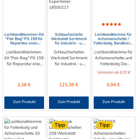
Durchschnittliche Bewert
Lochbandklemmen-Kit
Schlauchschelle
Lochbandklemme für
"Pair Bag" PG 159 für
Werkstatt Sortiment
Achsmanschette /
Reparatur einer
für Industrie - u.
Faltenbalg, Bandbreite
Antriebswelle |
Nutzfahrzeuge (CIV) |
7 mm
Lochbandklemmen-
OETIKER®
Schlauchschellen
OETIKER®
Lochbandklemme für
Expertainer
Kit "Pair Bag" PG 159
Werkstatt Sortiment
Achsmanschette und
für Reparatur einer
für Industrie - u.
Faltenbalg Die
Antriebswelle von
Nutzfahrzeuge (CIV) |
Lochbandklemme für
Varianten ab
0,71 €
OETIKER® Mit
OETIKER®
Achsmanschette und
dem OETIKER® Loch
Expertainer
Faltenbalg wird
Regulärer Preis:
Regulärer Preis:
Regulärer Preis:
2,38 €
121,38 €
0,94 €
bandklemmen-Kit
18500217 Mit
gerundet und
Pair Bag
dem OETIKER®
eingehängt auf
159 erhalten Sie ein
Expertainer /
mittleren
Zum Produkt
Zum Produkt
Zum Produkt
Klemmen-Kit aus
Werkstatt-Sortiment
Durchmesser
zwei Grössen der
für Industrie- und
geliefert. Wird der
Lochbandklemmen
Nutzfahrzeuge
Verschluss in die
PG159 für
(CIV) erhalten Sie
nächstmögliche
Tipp
Tipp
Achsmanschette /
eine Auswahl an
Position eingehängt,
Faltenbalg in einem
hochwertigen und
verändert sich der