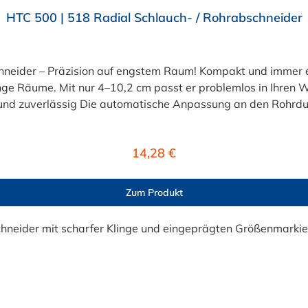
HTC 500 | 518 Radial Schlauch- / Rohrabschneider
hneider – Präzision auf engstem Raum! Kompakt und immer 
ge Räume. Mit nur 4–10,2 cm passt er problemlos in Ihren W
t präzise:verschiedenste SchläuchePEX-Rohre: 1/2" bis 1" (Typ A, B & 
Regulärer Preis:
14,28 €
 Sie einen perfekten,
ideal für Profis und Heimwerker. Jetzt bei Schellen-Shop bestellen! Überzeugen Sie sich
nd bestellen Sie jetzt bequem online im Schellen-Shop. Ihre A
Zum Produkt