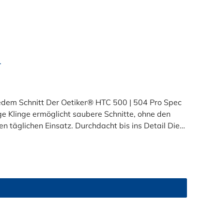
r
jedem Schnitt Der Oetiker® HTC 500 | 504 Pro Spec
e Klinge ermöglicht saubere Schnitte, ohne den
 täglichen Einsatz. Durchdacht bis ins Detail Die
ung. Die federbelasteten, ergonomisch gebogenen
Die Klinge wird bei Nichtgebrauch sicher im
hläuche, PEX-, PE-RT-, Poly- oder HDPE-Rohre – der
5 mm und einer Referenzbackenkraft von 500 N ist er
C 500 | 504 Pro Spec Schlauchabschneider inklusive
h höchste Präzision für Ihre Arbeit!