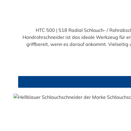
HTC 500 | 518 Radial Schlauch- / Rohrabsc
Handrohrschneider ist das ideale Werkzeug für en
griffbereit, wenn es darauf ankommt. Vielseitig und zuverlässig Die automatische Anpassung an den Rohrdurchmesser und die langlebige Nylonkonstruktion
machen den HTC 500 | 518 zum perfekten Helfer. Er schneide
CTs, 1/2", 3/4" & 1" IPS Leitungen: PSDR9, PSDR11, PSDR135, PSDR155, PSDR17, Sch40 1/2" & 3/4" Flex Plus Blue Die scharfe Klinge sorgt für saubere, präzise
Schnitte – Nachbearbeiten oder Entgraten ist nicht nötig. Perfekte Schnitte mit minimalem Aufwand Mit nur 1½ bis 2 Umdrehungen erzielen
quadratischen Schnitt. So sparen Sie Zeit und arbeiten besonders effizient – 
selbst von der Qualität des HTC 500 | 518 u