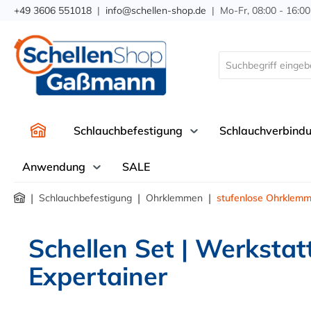
+49 3606 551018
|
info@schellen-shop.de
| Mo-Fr, 08:00 - 16:00
springen
Zur Hauptnavigation springen
Schlauchbefestigung
Schlauchverbind
Anwendung
SALE
|
|
|
Schlauchbefestigung
Ohrklemmen
stufenlose Ohrklem
Schellen Set | Werksta
Expertainer