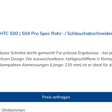
HTC 500 | 504 Pro Spec Rohr- / Schlauchabschneide
zise Schnitte leicht gemacht! Für präzise Ergebnisse – bei 
iven Design: Die auswechselbare, hohlgeschliffene V-förmig
kompakten Abmessungen (Länge: 235 mm) ist er ideal für den
raum sorgen für gerade Schnitte – ganz ohne Nachbearbeit
tables Arbeiten, auch bei häufigem Gebrauch. Und das Beste: 
 Werkzeugkasten. Perfekt für vielseitige Anwendungen Ob Sc
abei die Rundheit des Rohrs. Mit einer Öffnungsweite von 28,
etzt im Schellen-Shop bestellen! Bestellen Sie jetzt den HT
Preis anfragen
04 506) bequem online bei Schellen-Shop und sichern Sie sic