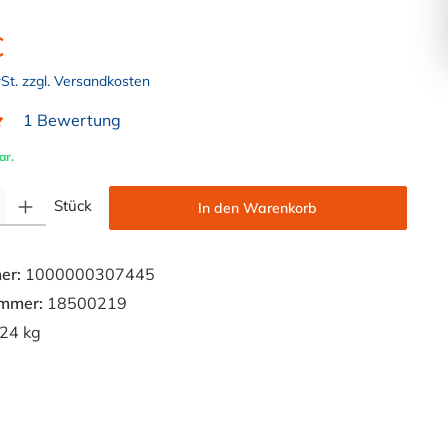
€
wSt. zzgl. Versandkosten
1 Bewertung
liche Bewertung von 5 von 5 Sternen
ar.
Gib den gewünschten Wert ein oder benutze die Schaltflächen um die Anzahl zu e
Stück
In den Warenkorb
er:
1000000307445
ummer:
18500219
24 kg