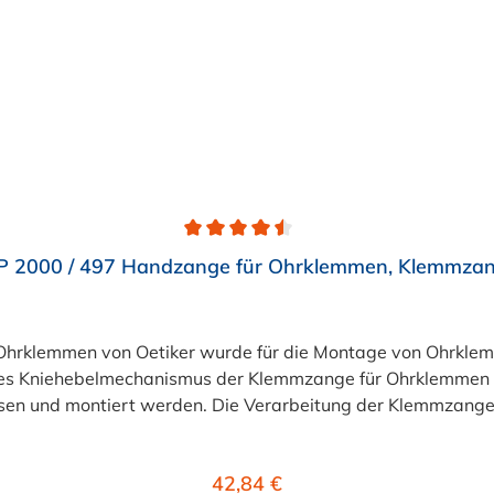
P 2000 / 497 Handzange für Ohrklemmen, Klemmza
rklemmen von Oetiker wurde für die Montage von Ohrklem
des Kniehebelmechanismus der Klemmzange für Ohrklemmen er
en und montiert werden. Die Verarbeitung der Klemmzange f
Einsatz in Industrie und Gewerbe sehr gefragt ist.
Regulärer Preis:
42,84 €