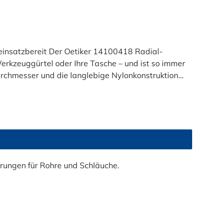
einsatzbereit Der Oetiker 14100418 Radial-
erkzeuggürtel oder Ihre Tasche – und ist so immer
C) MDPE-Gasrohre: 1/2", 3/4"
rbeit wird schneller, sauberer und leichter!