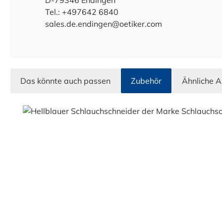
D-79346 Endingen
Tel.: +497642 6840
sales.de.endingen@oetiker.com
Das könnte auch passen
Zubehör
Ähnliche A
Produktgalerie überspringen