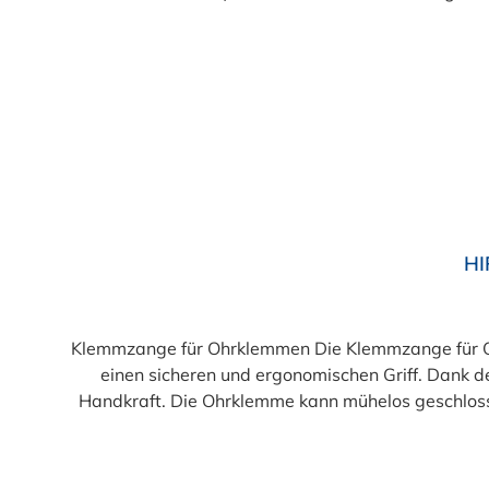
Durchschnittliche Bewertung von 4.5 von 5 Sternen
HI
Klemmzange für Ohrklemmen Die Klemmzange für Oh
einen sicheren und ergonomischen Griff. Dank 
Handkraft. Die Ohrklemme kann mühelos geschloss