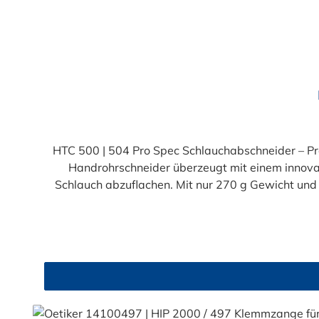
HTC 500 | 504 Pro Spec Schlauchabschneider – Prä
Handrohrschneider überzeugt mit einem innovat
Schlauch abzuflachen. Mit nur 270 g Gewicht und 
speziell geformten Abflachungen im Schneidhohl
Griffe garantieren ein sicheres und komfor
Schneidhohlraum verstaut – für mehr Sicherheit im
HTC 500 | 504 liefert exakte Schnitte und erhält d
das ideale Werkzeug für Handwerk und Industrie. J
passender Ersatzklinge (HTC 500 | 5