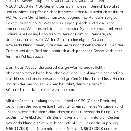
Die CPC-Schnellkupplung NS6D17008, NS6D22008 und
NS6D42008 der NS6-Serie haben sich in diesem Bereich bewährt
und etabliert. Tropffreie Schnelltrenner für den Kühlschlauch an Ihrem
PC. Auf dem Markt findet man zwar sogenannte Rundum-Sorglos-
Pakete im Bereich PC-Wasserkühlungen, jedoch sind diese nicht
immer ohne Weiteres mit dem bestehenden System kompatibel. Eine
individuelle Lösung kann also im Bereich Gaming, Rendern, etc.
durchaus sinnvoll sein. Wollen Sie also eine eigene Custom-
Wasserkühlung bauen, brauchen Sie zunächst neben dem Kühler, der
Pumpe und dem Radiator, natürlich auch passende Schnellverbinder
für Ihren Kühlschlauch.
Damit das Wasser die überschüssige Wärme auch effektiv
abtransportieren kann, brauchen die Schellkupplungen einen großen
Durchfluss und einen entsprechend großen Schlauchanschluss. Hierfür
hat sich der Anschluss 12,7mm bewährt, der mit einem ½“
Kühlerschlauch kombiniert werden kann.
Mit den Schnellkupplungen vom Hersteller CPC (Colder Products)
bekommen Sie hochwertige Produkte für ein schnelles Verbinden und
Trennen des verbauten Schlauches an der PC-Wasserkühlung. Drei
bestimmte Artikel der NS6-Serie haben sich hier im Bereich Custom-
Wasserkühlung als Steckverbinder etabliert. Dies ist die Kupplung
NS6D17008
mit Daumentaste, der Stecker
NS6D22008
und der