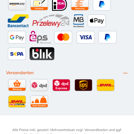
NS6-Serie
kombinieren.
Amazon Pay
Vorkasse per Überweisung
iDEAL
Kauf auf Rechnung (10 Tage Ne
PayPal
Bancontact
Przelewy24
Multibanco
Apple Pay
Google Pay
eps
Kredit- oder Debitkarte
Später Bezahl
SEPA Lastschrift
BLIK
Versandarten
Selbstabholung
DPD Standardversand
DPD Expressversand - 12 Uhr
UPS Standard International
DHL Standardv
DHL-Versand an Packstation
per Spedition
Alle Preise inkl. gesetzl. Mehrwertsteuer zzgl.
Versandkosten
und ggf.