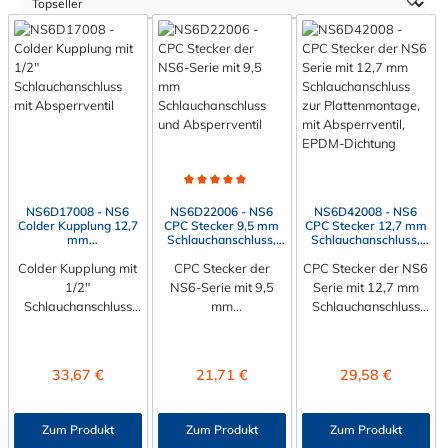
Durchschnittliche Bewertung von 5 von 5 Sternen
NS6D17008 - NS6
NS6D22006 - NS6
NS6D42008 - NS6
Colder Kupplung 12,7
CPC Stecker 9,5 mm
CPC Stecker 12,7 mm
mm
Schlauchanschluss,
Schlauchanschluss,
Schlauchanschluss,
mit Absperrventil,
Plattenmontage, mit
Colder Kupplung mit
mit Absperrventil,
CPC Stecker der
EPDM-Dichtung
CPC Stecker der NS6
Absperrventil, EPDM-
EPDM-Dichtung
Dicht
1/2"
NS6-Serie mit 9,5
Serie mit 12,7 mm
Schlauchanschluss
mm
Schlauchanschluss
mit Absperrventil Die
Schlauchanschluss
zur Plattenmontage
Colder Kupplung
und Absperrventil
Der CPC Stecker der
NS6D17008 hat
Der CPC Stecker
NS6 NS6D42008 hat
Regulärer Preis:
Regulärer Preis:
Regulärer Preis:
33,67 €
21,71 €
29,58 €
einen
NS6D22006 hat
einen
Schlauchanschluss für
einen
Schlauchanschluss für
12,7 mm
Schlauchanschluss für
12,7 mm
Zum Produkt
Zum Produkt
Zum Produkt
Innendurchmesser.
9,5 mm
Innendurchmesser.