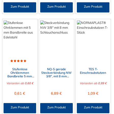
Zum Produkt
Zum Produkt
Zum Produkt
Durchschnittliche Bewertung von 5 von 5 Sternen
Stufenlose
NQ-S gerade
TES T-
Ohrklemmen
Steckverbindung NW
Einschraubstutzen
Bandbreite 5 mm
3/8", mit 8 mm
(505R), V2A
Schlauchanschluss
Varianten ab
0,60 €
Varianten ab
0,99 €
Regulärer Preis:
Regulärer Preis:
Regulärer Preis:
0,61 €
6,89 €
1,09 €
Zum Produkt
Zum Produkt
Zum Produkt