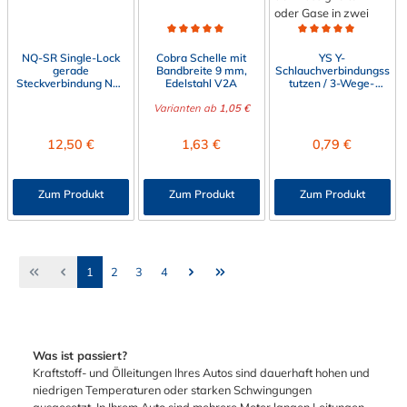
Durchschnittliche Bewertung von 5 von 5 Sternen
Durchschnittliche Bewert
NQ-SR Single-Lock
Cobra Schelle mit
YS Y-
gerade
Bandbreite 9 mm,
Schlauchverbindungss
Steckverbindung NW
Edelstahl V2A
tutzen / 3-Wege-
13, mit 12,6 mm
Schlauchverbinder
Schlauchanschluss
Varianten ab
1,05 €
Regulärer Preis:
Regulärer Preis:
Regulärer Preis:
12,50 €
1,63 €
0,79 €
Zum Produkt
Zum Produkt
Zum Produkt
Seite
Seite
Seite
Seite
1
2
3
4
Was ist passiert?
Kraftstoff- und Ölleitungen Ihres Autos sind dauerhaft hohen und
niedrigen Temperaturen oder starken Schwingungen
ausgesetzt. In Ihrem Auto sind mehrere Meter langen Leitungen