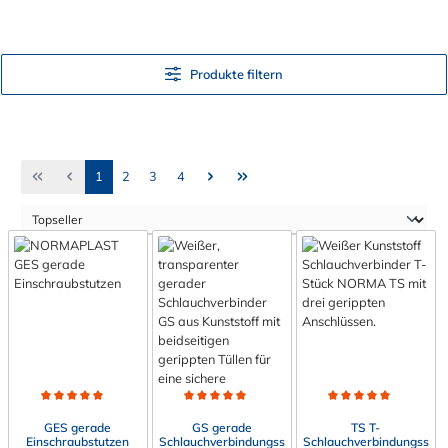
Produkte filtern
Seite
Seite
Seite
Seite
1
2
3
4
Durchschnittliche Bewertung von 5 von 5 Sternen
Durchschnittliche Bewertung von 5 von 5 Sternen
Durchschnittliche Bewert
GES gerade
GS gerade
TS T-
Einschraubstutzen
Schlauchverbindungss
Schlauchverbindungss