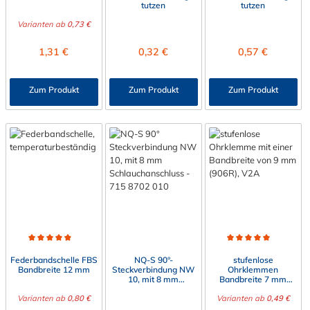
tutzen
tutzen
Varianten ab
0,73 €
Regulärer Preis:
Regulärer Preis:
Regulärer Preis:
1,31 €
0,32 €
0,57 €
Zum Produkt
Zum Produkt
Zum Produkt
Durchschnittliche Bewertung von 4.9 von 5 Sternen
Durchschnittliche Bewert
Federbandschelle FBS
NQ-S 90°-
stufenlose
Bandbreite 12 mm
Steckverbindung NW
Ohrklemmen
10, mit 8 mm
Bandbreite 7 mm
Schlauchanschluss
(706R), V2A
Varianten ab
0,80 €
Varianten ab
0,49 €