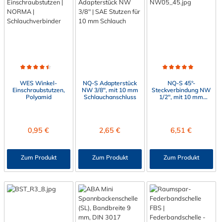
Durchschnittliche Bewertung von 4.5 von 5 Sternen
Durchschnittliche Bewert
WES Winkel-
NQ-S Adapterstück
NQ-S 45°-
Einschraubstutzen,
NW 3/8", mit 10 mm
Steckverbindung NW
Polyamid
Schlauchanschluss
1/2", mit 10 mm
Schlauchanschluss
Regulärer Preis:
Regulärer Preis:
Regulärer Preis:
0,95 €
2,65 €
6,51 €
Zum Produkt
Zum Produkt
Zum Produkt