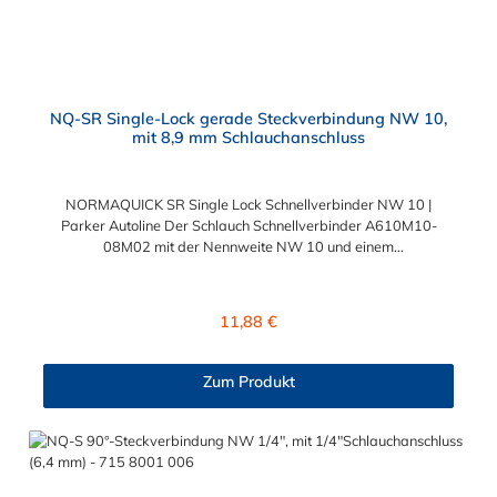
NQ-SR Single-Lock gerade Steckverbindung NW 10,
mit 8,9 mm Schlauchanschluss
NORMAQUICK SR Single Lock Schnellverbinder NW 10 |
Parker Autoline Der Schlauch Schnellverbinder A610M10-
08M02 mit der Nennweite NW 10 und einem
Schlauchanschluss für 8,9 mm Schlauchinnendurchmesser. Der
Schlauch Schnellverbinder A610M10-08M02 kann mit einem
SAE-Stutzen (J2044) mit einem Außendurchmesser von 10,0
Regulärer Preis:
11,88 €
mm verbunden werden. Im Inneren des Steckverbinder
befinden sich zwei Dichtringe, einer aus FKM und einer FVMQ.
Die Schlauch-Schnellverbinder der Serie NORMAQUICK SR
Zum Produkt
Single Lock entspricht der ehemaligen Produktreihe Parker
Autoline.