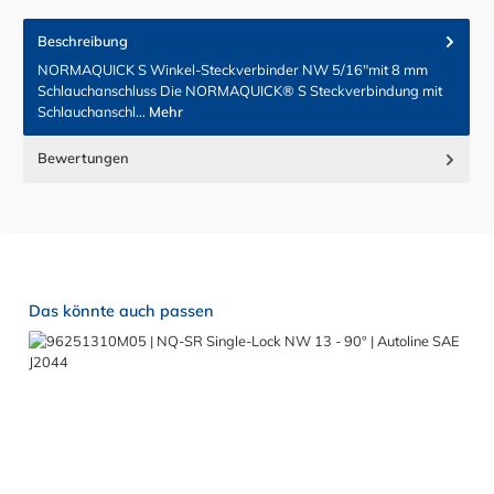
Beschreibung
NORMAQUICK S Winkel-Steckverbinder NW 5/16"mit 8 mm
Schlauchanschluss Die NORMAQUICK® S Steckverbindung mit
Schlauchanschl…
Mehr
Bewertungen
Produktgalerie überspringen
Das könnte auch passen