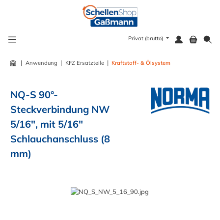
alt springen
Privat (brutto)
|
|
|
Anwendung
KFZ Ersatzteile
Kraftstoff- & Ölsystem
NQ-S 90°-
Steckverbindung NW
5/16", mit 5/16"
Schlauchanschluss (8
mm)
Bildergalerie überspringen