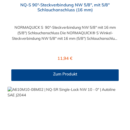
NQ-S 90°-Steckverbindung NW 5/8", mit 5/8"
Schlauchanschluss (16 mm)
NORMAQUICK S 90°-Steckverbindung NW 5/8" mit 16 mm
(5/8") Schlauchanschluss Die NORMAQUICK® S Winkel-
Steckverbindung NW 5/8" mit 16 mm (5/8") Schlauchanschluss
ist für den Einsatz in der Automobiltechnik konzipiert. Die
Steckverbindung besteht aus Kunststoff (Polyamid 6 und 12, mit
einem Glasfaseranteil zwischen 20 % und 50 %) und ist zum
Regulärer Preis:
11,94 €
Anschluss von medienführenden Leitungen geeignet.
NORMAQUICK® S 90°-Steckverbindung ist eine schnelle und
einfache Möglichkeit, Linien mit Linien sowie Linien mit Einheiten
Zum Produkt
zu verbinden. Es ist die perfekte Lösung für Kraftstoffleitungen,
Ölleitungen und mehr. Mit NORMAQUICK® können Sie Ihre
Leitung schnell und einfach, werkzeuglos mit einer anderen
Leitung oder einem Aggregat verbinden.