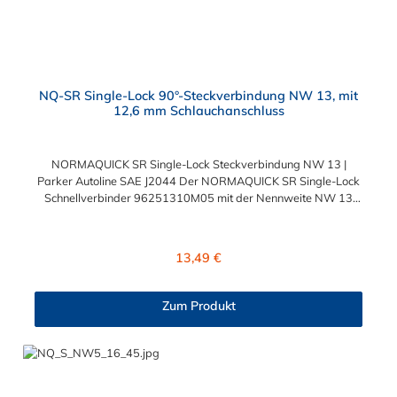
NQ-SR Single-Lock 90°-Steckverbindung NW 13, mit
12,6 mm Schlauchanschluss
NORMAQUICK SR Single-Lock Steckverbindung NW 13 |
Parker Autoline SAE J2044 Der NORMAQUICK SR Single-Lock
Schnellverbinder 96251310M05 mit der Nennweite NW 13
und einem Schlauchanschluss für 12,6 mm
Schlauchinnendurchmesser. Der 96251310M05 kann mit
einem SAE-Stutzen (J2044) mit einem Außendurchmesser von
Regulärer Preis:
13,49 €
13,0 mm verbunden werden. Im Inneren des Steckverbinder
Parker Autoline SAE J2044 befinden sich zwei Dichtringe aus
verschiedenen Materialien: FKM FVMQ Die Serie
Zum Produkt
NORMAQUICK SR Single-Lock entspricht der ehemaligen
Produktreihe Parker Autoline. Diese Parker Autoline SAE J2044
Steckverbindung hat einen Winkel von 90°.