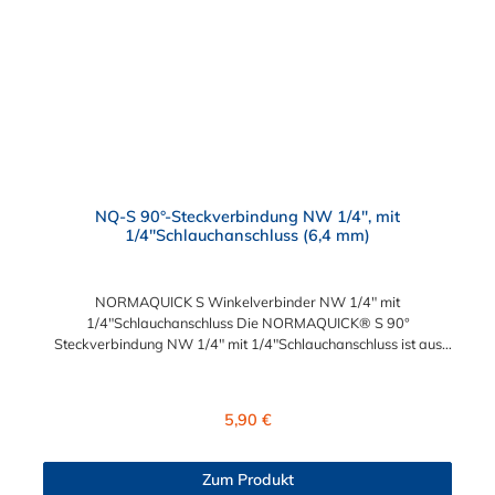
NQ-S 90°-Steckverbindung NW 1/4", mit
1/4"Schlauchanschluss (6,4 mm)
NORMAQUICK S Winkelverbinder NW 1/4" mit
1/4"Schlauchanschluss Die NORMAQUICK® S 90°
Steckverbindung NW 1/4" mit 1/4"Schlauchanschluss ist aus
robusten Kunststoff, bestehend aus Polyamid 6 und 12 mit
einem Glasfaseranteil zwischen 20% und 50%, hergestellt.
NORMAQUICK® S 90° Steckverbindung NW 1/4" mit
Regulärer Preis:
5,90 €
1/4"Schlauchanschluss ist eine patentierte Technologie, die den
Anschluss von Kraftstoffleitungen, Entlüftungsleitungen,
Ölkühlerleitungen und Vakuumsteuerleitungen ermöglicht. Diese
Zum Produkt
Verbindung ist reversibel und kann ohne vorheriges Ablassen