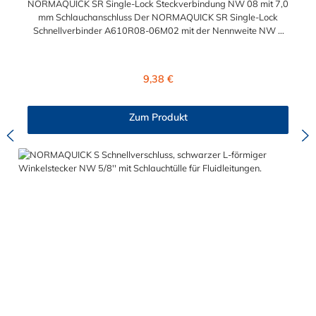
NORMAQUICK SR Single-Lock Steckverbindung NW 08 mit 7,0
mm Schlauchanschluss Der NORMAQUICK SR Single-Lock
Schnellverbinder A610R08-06M02 mit der Nennweite NW 8
und einem Schlauchanschluss für 7,0 mm
Schlauchinnendurchmesser. Der A610R08-06M02 kann mit
einem SAE-Stutzen (J2044) mit einem Außendurchmesser von
Regulärer Preis:
9,38 €
8,0 mm verbunden werden. Im Inneren des Steckverbinder
befinden sich zwei Dichtringe, einer aus FKM und einer FVMQ.
Die Serie NORMAQUICK SR Single-Lock entspricht der
Zum Produkt
ehemaligen Produktreihe Parker Autoline.