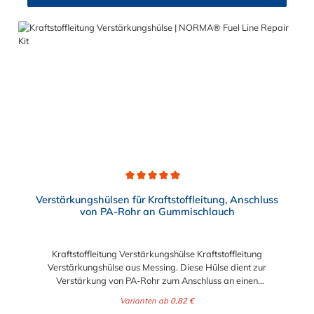
des Kraftstoffs getrennt werden. NORMAQUICK® S erleichtert
das An- und Ablegen der Kraftstoffleitung sowie die
Längenanpassung der Kraftstoffleitung. Die Steckverbindung
hat eine große Beständigkeit gegen Betriebsdruck.
NORMAQUICK® S verbindet sowohl Leitung mit Leitung, als
auch Leitung mit Aggregat.
Durchschnittliche Bewertung von 5 von 5 Sternen
Verstärkungshülsen für Kraftstoffleitung, Anschluss
von PA-Rohr an Gummischlauch
Kraftstoffleitung Verstärkungshülse Kraftstoffleitung
Verstärkungshülse aus Messing. Diese Hülse dient zur
Verstärkung von PA-Rohr zum Anschluss an einen
Kraftststoffschlauch aus Gummi. Abgerundete Kanten
Varianten ab
0,82 €
ermöglichen ein leichtes Aufschieben des Schlauches auf die