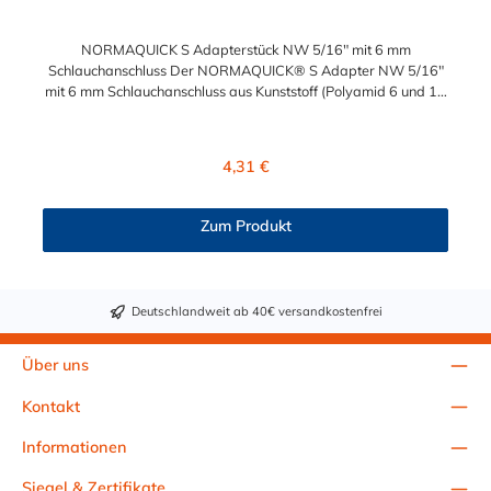
NORMAQUICK S Adapterstück NW 5/16" mit 6 mm
Schlauchanschluss Der NORMAQUICK® S Adapter NW 5/16"
mit 6 mm Schlauchanschluss aus Kunststoff (Polyamid 6 und 12
mit einem Glasfaseranteil zwischen 20% und 50%) eignen sich
zum Verbinden von medienführenden Leitungen im
Automobilbau. Der Schlauch Adapter mit 6 mm
Regulärer Preis:
4,31 €
Schlauchanschluss wurde in erster Linie für Anwendungen im
Bereich Kraftstoff entwickelt. NORMAQUICK® S verbindet
sowohl Leitung mit Leitung, als auch Leitung mit Aggregat:
Zum Produkt
Verbindung von Kraftstoffleitungen oder Ölleitungen.
Deutschlandweit ab 40€ versandkostenfrei
Über uns
Kontakt
Informationen
Siegel & Zertifikate