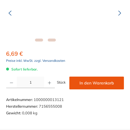
6,69 €
Preise inkl. MwSt. zzgl. Versandkosten
Sofort lieferbar.
Produkt Anzahl: Gib den gewünschten Wert ein oder benutze die Schaltflächen um die Anzahl z
Stück
In den Warenkorb
Artikelnummer:
1000000013121
Herstellernummer:
7156555008
Gewicht:
0,008 kg