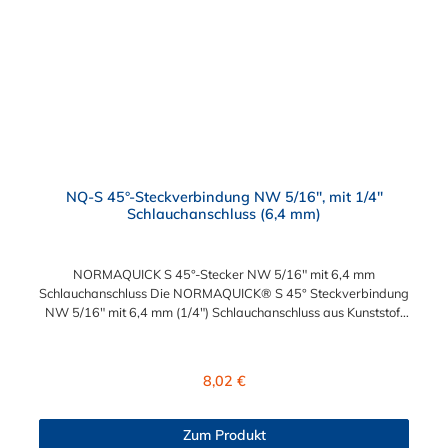
NQ-S 45°-Steckverbindung NW 5/16", mit 1/4"
Schlauchanschluss (6,4 mm)
NORMAQUICK S 45°-Stecker NW 5/16" mit 6,4 mm
Schlauchanschluss Die NORMAQUICK® S 45° Steckverbindung
NW 5/16" mit 6,4 mm (1/4") Schlauchanschluss aus Kunststoff
(Polyamid 6 und 12 mit einem Glasfaseranteil zwischen 20%
und 50%) erleichtert das An- und Ablegen der Kraftstoffleitung
sowie die Längenanpassung der Kraftstoffleitung. Die
Regulärer Preis:
8,02 €
Steckverbindung hat eine große Beständigkeit gegen
Betriebsdruck. Diese montagefreundlichen NORMAQUICK®
S 45° Steckverbindung NW 5/16" mit 6,4 mm (1/4")
Zum Produkt
Schlauchanschluss eignen sich ideal zum Anschluss von