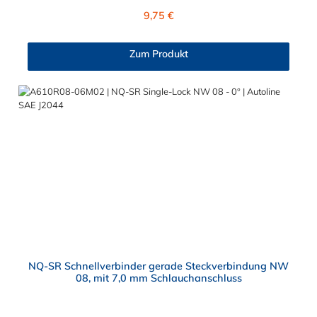
einem Außendurchmesser von 7,89 mm verbunden werden. Im
Regulärer Preis:
9,75 €
Inneren des Autoline SAE J2044 Schnellverbinder NW 5/16"
befinden sich zwei Dichtringe, hergestellt aus FKM und FVMQ.
Die Serie NORMAQUICK SR Single-Lock entspricht der
Zum Produkt
ehemaligen Produktreihe Parker Autoline.
NQ-SR Schnellverbinder gerade Steckverbindung NW
08, mit 7,0 mm Schlauchanschluss