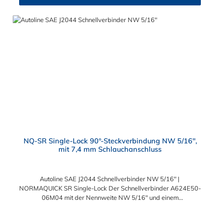
medienführenden Leitungen und lassen sich ohne Werkzeug
schnell montieren.
NQ-SR Single-Lock 90°-Steckverbindung NW 5/16",
mit 7,4 mm Schlauchanschluss
Autoline SAE J2044 Schnellverbinder NW 5/16" |
NORMAQUICK SR Single-Lock Der Schnellverbinder A624E50-
06M04 mit der Nennweite NW 5/16" und einem
Schlauchanschluss für 7,4 mm Schlauchinnendurchmesser.
Der A624E50-06M04 kann mit einem SAE-Stutzen (J2044) mit