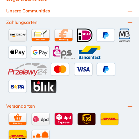
Unsere Communities
Zahlungsarten
Amazon Pay
Vorkasse per Überweisung
Kauf auf Rechnung (10 Tage Netto)
iDEAL
PayPal
Multiba
Apple Pay
Google Pay
eps
Bancontact
Przelewy24
Kredit- oder Debitkarte
Später Bezahlen
SEPA Lastschrift
BLIK
Versandarten
Selbstabholung
DPD Standardversand
DPD Expressversand - 12 Uhr
UPS Standard International
DHL Standardv