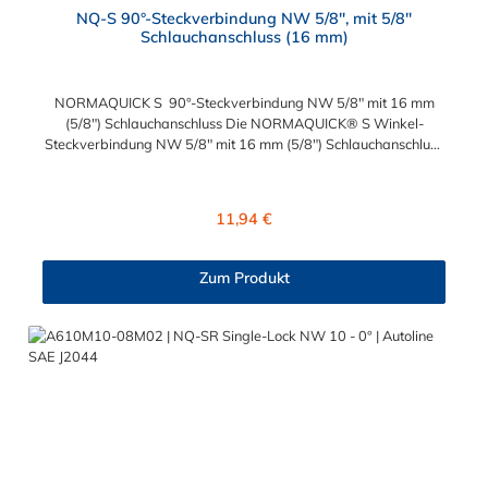
NQ-S 90°-Steckverbindung NW 5/8", mit 5/8"
Schlauchanschluss (16 mm)
NORMAQUICK S 90°-Steckverbindung NW 5/8" mit 16 mm
(5/8") Schlauchanschluss Die NORMAQUICK® S Winkel-
Steckverbindung NW 5/8" mit 16 mm (5/8") Schlauchanschluss
ist für den Einsatz in der Automobiltechnik konzipiert. Die
Steckverbindung besteht aus Kunststoff (Polyamid 6 und 12, mit
einem Glasfaseranteil zwischen 20 % und 50 %) und ist zum
Regulärer Preis:
11,94 €
Anschluss von medienführenden Leitungen geeignet.
NORMAQUICK® S 90°-Steckverbindung ist eine schnelle und
einfache Möglichkeit, Linien mit Linien sowie Linien mit Einheiten
Zum Produkt
zu verbinden. Es ist die perfekte Lösung für Kraftstoffleitungen,
Ölleitungen und mehr. Mit NORMAQUICK® können Sie Ihre
Leitung schnell und einfach, werkzeuglos mit einer anderen
Leitung oder einem Aggregat verbinden.