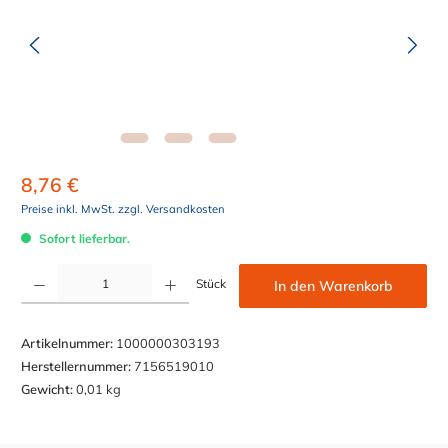
8,76 €
Preise inkl. MwSt. zzgl. Versandkosten
Sofort lieferbar.
Produkt Anzahl: Gib den gewünschten Wert ein oder benutze die Schaltflächen um die Anzahl z
Stück
In den Warenkorb
Artikelnummer:
1000000303193
Herstellernummer:
7156519010
Gewicht:
0,01 kg