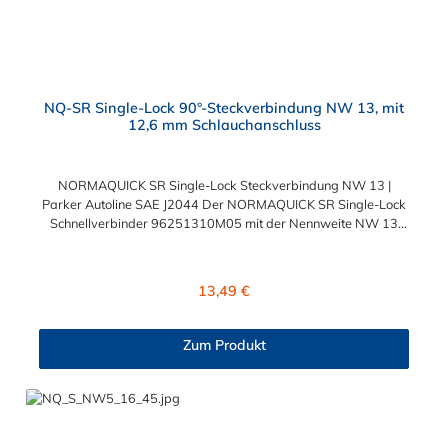
NQ-SR Single-Lock 90°-Steckverbindung NW 13, mit
12,6 mm Schlauchanschluss
NORMAQUICK SR Single-Lock Steckverbindung NW 13 |
Parker Autoline SAE J2044 Der NORMAQUICK SR Single-Lock
Schnellverbinder 96251310M05 mit der Nennweite NW 13
und einem Schlauchanschluss für 12,6 mm
Schlauchinnendurchmesser. Der 96251310M05 kann mit
einem SAE-Stutzen (J2044) mit einem Außendurchmesser von
Regulärer Preis:
13,49 €
13,0 mm verbunden werden. Im Inneren des Steckverbinder
Parker Autoline SAE J2044 befinden sich zwei Dichtringe aus
verschiedenen Materialien: FKM FVMQ Die Serie
Zum Produkt
NORMAQUICK SR Single-Lock entspricht der ehemaligen
Produktreihe Parker Autoline. Diese Parker Autoline SAE J2044
Steckverbindung hat einen Winkel von 90°.