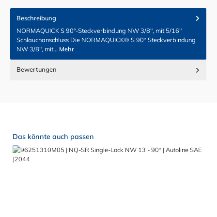
Beschreibung
NORMAQUICK S 90°-Steckverbindung NW 3/8", mit 5/16"
Schlauchanschluss Die NORMAQUICK® S 90° Steckverbindung
NW 3/8", mit…
Mehr
Bewertungen
Produktgalerie überspringen
Das könnte auch passen