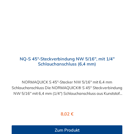
NQ-S 45°-Steckverbindung NW 5/16", mit 1/4"
Schlauchanschluss (6,4 mm)
NORMAQUICK S 45°-Stecker NW 5/16" mit 6,4 mm
Schlauchanschluss Die NORMAQUICK® S 45° Steckverbindung
NW 5/16" mit 6,4 mm (1/4") Schlauchanschluss aus Kunststoff
(Polyamid 6 und 12 mit einem Glasfaseranteil zwischen 20%
und 50%) erleichtert das An- und Ablegen der Kraftstoffleitung
sowie die Längenanpassung der Kraftstoffleitung. Die
Regulärer Preis:
8,02 €
Steckverbindung hat eine große Beständigkeit gegen
Betriebsdruck. Diese montagefreundlichen NORMAQUICK®
S 45° Steckverbindung NW 5/16" mit 6,4 mm (1/4")
Zum Produkt
Schlauchanschluss eignen sich ideal zum Anschluss von