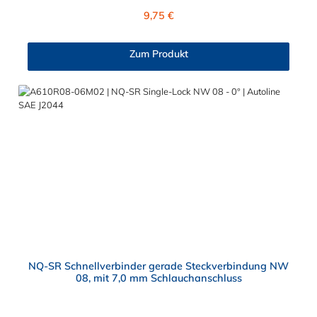
einem Außendurchmesser von 7,89 mm verbunden werden. Im
Regulärer Preis:
9,75 €
Inneren des Autoline SAE J2044 Schnellverbinder NW 5/16"
befinden sich zwei Dichtringe, hergestellt aus FKM und FVMQ.
Die Serie NORMAQUICK SR Single-Lock entspricht der
Zum Produkt
ehemaligen Produktreihe Parker Autoline.
NQ-SR Schnellverbinder gerade Steckverbindung NW
08, mit 7,0 mm Schlauchanschluss