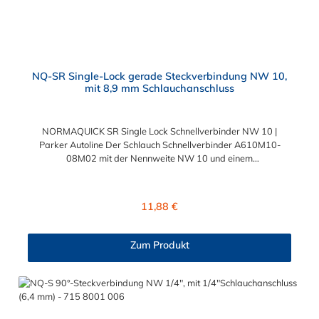
NQ-SR Single-Lock gerade Steckverbindung NW 10,
mit 8,9 mm Schlauchanschluss
NORMAQUICK SR Single Lock Schnellverbinder NW 10 |
Parker Autoline Der Schlauch Schnellverbinder A610M10-
08M02 mit der Nennweite NW 10 und einem
Schlauchanschluss für 8,9 mm Schlauchinnendurchmesser. Der
Schlauch Schnellverbinder A610M10-08M02 kann mit einem
SAE-Stutzen (J2044) mit einem Außendurchmesser von 10,0
Regulärer Preis:
11,88 €
mm verbunden werden. Im Inneren des Steckverbinder
befinden sich zwei Dichtringe, einer aus FKM und einer FVMQ.
Die Schlauch-Schnellverbinder der Serie NORMAQUICK SR
Zum Produkt
Single Lock entspricht der ehemaligen Produktreihe Parker
Autoline.