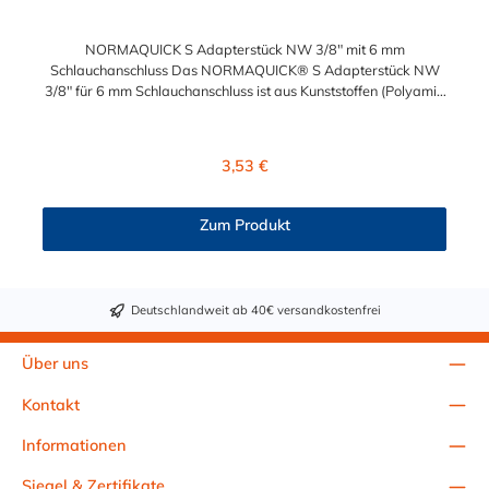
NORMAQUICK S Adapterstück NW 3/8" mit 6 mm
Schlauchanschluss Das NORMAQUICK® S Adapterstück NW
3/8" für 6 mm Schlauchanschluss ist aus Kunststoffen (Polyamid
6 und 12 mit einem Glasfaseranteil zwischen 20% und 50%)
gefertigt und eignet sich zum sicheren Verbinden von
unterschiedlichen medienführenden Leitungen im Fahrzeugbau.
Regulärer Preis:
3,53 €
Das Adapterstück NW 3/8" für 6 mm Schlauchanschluss wurde
in erster Linie für Anwendungen im Bereich Kraftstoff entwickelt.
NORMAQUICK® S verbindet sowohl Leitung mit Leitung, als
Zum Produkt
auch Leitung mit Aggregat: Verbindung von Kraftstoffleitungen,
Entlüftungsleitungen, Ölkühlerleitungen, Unterdruck-
Steuerleitungen.
Deutschlandweit ab 40€ versandkostenfrei
Über uns
Kontakt
Informationen
Siegel & Zertifikate