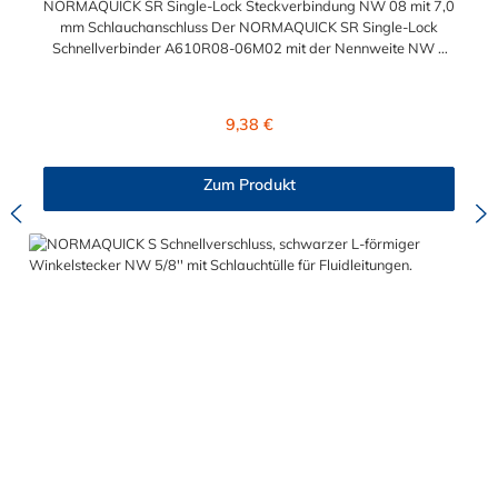
NORMAQUICK SR Single-Lock Steckverbindung NW 08 mit 7,0
mm Schlauchanschluss Der NORMAQUICK SR Single-Lock
Schnellverbinder A610R08-06M02 mit der Nennweite NW 8
und einem Schlauchanschluss für 7,0 mm
Schlauchinnendurchmesser. Der A610R08-06M02 kann mit
einem SAE-Stutzen (J2044) mit einem Außendurchmesser von
Regulärer Preis:
9,38 €
8,0 mm verbunden werden. Im Inneren des Steckverbinder
befinden sich zwei Dichtringe, einer aus FKM und einer FVMQ.
Die Serie NORMAQUICK SR Single-Lock entspricht der
Zum Produkt
ehemaligen Produktreihe Parker Autoline.