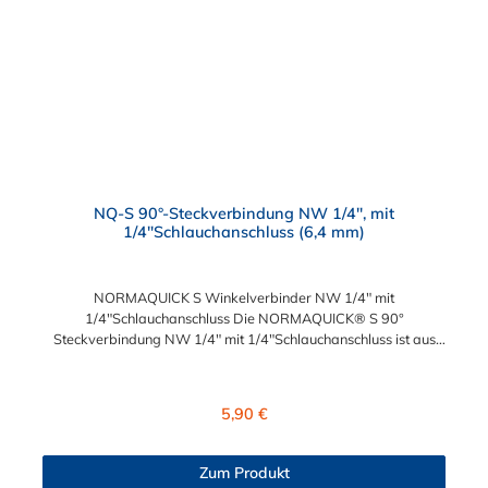
NQ-S 90°-Steckverbindung NW 1/4", mit
1/4"Schlauchanschluss (6,4 mm)
NORMAQUICK S Winkelverbinder NW 1/4" mit
1/4"Schlauchanschluss Die NORMAQUICK® S 90°
Steckverbindung NW 1/4" mit 1/4"Schlauchanschluss ist aus
robusten Kunststoff, bestehend aus Polyamid 6 und 12 mit
einem Glasfaseranteil zwischen 20% und 50%, hergestellt.
NORMAQUICK® S 90° Steckverbindung NW 1/4" mit
Regulärer Preis:
5,90 €
1/4"Schlauchanschluss ist eine patentierte Technologie, die den
Anschluss von Kraftstoffleitungen, Entlüftungsleitungen,
Ölkühlerleitungen und Vakuumsteuerleitungen ermöglicht. Diese
Zum Produkt
Verbindung ist reversibel und kann ohne vorheriges Ablassen