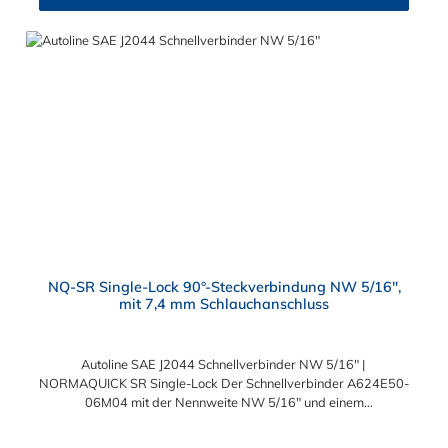
medienführenden Leitungen und lassen sich ohne Werkzeug
schnell montieren.
NQ-SR Single-Lock 90°-Steckverbindung NW 5/16",
mit 7,4 mm Schlauchanschluss
Autoline SAE J2044 Schnellverbinder NW 5/16" |
NORMAQUICK SR Single-Lock Der Schnellverbinder A624E50-
06M04 mit der Nennweite NW 5/16" und einem
Schlauchanschluss für 7,4 mm Schlauchinnendurchmesser.
Der A624E50-06M04 kann mit einem SAE-Stutzen (J2044) mit