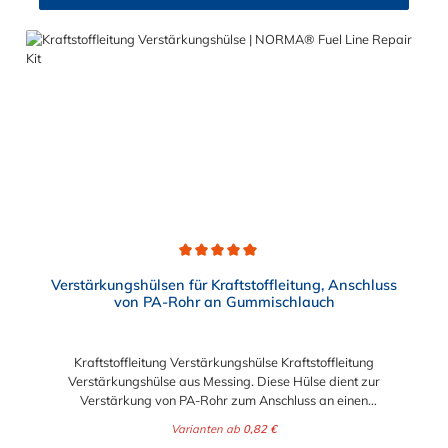
des Kraftstoffs getrennt werden. NORMAQUICK® S erleichtert
das An- und Ablegen der Kraftstoffleitung sowie die
Längenanpassung der Kraftstoffleitung. Die Steckverbindung
hat eine große Beständigkeit gegen Betriebsdruck.
NORMAQUICK® S verbindet sowohl Leitung mit Leitung, als
auch Leitung mit Aggregat.
Durchschnittliche Bewertung von 5 von 5 Sternen
Verstärkungshülsen für Kraftstoffleitung, Anschluss
von PA-Rohr an Gummischlauch
Kraftstoffleitung Verstärkungshülse Kraftstoffleitung
Verstärkungshülse aus Messing. Diese Hülse dient zur
Verstärkung von PA-Rohr zum Anschluss an einen
Kraftststoffschlauch aus Gummi. Abgerundete Kanten
Varianten ab
0,82 €
ermöglichen ein leichtes Aufschieben des Schlauches auf die