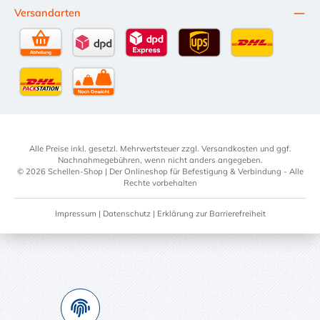
Witterungs-, UV- und
Versandarten
Ozonbeständigkeit,
ideal für den
Außenbereich.
CR/NBR: hohe Öl-,
Selbstabholung
DPD Standardversand
DPD Expressversand - 12 Uhr
UPS Standard International
DHL Standardv
Kraftstoff- und
Alterungsbeständigk
eit, ideal für
DHL-Versand an Packstation
per Spedition
industrielle
Anwendungen. Diese
C-Profil Gummierung
Alle Preise inkl. gesetzl. Mehrwertsteuer zzgl.
Versandkosten
und ggf.
bietet maximale
Nachnahmegebühren, wenn nicht anders angegeben.
Flexibilität, Schutz
© 2026 Schellen-Shop | Der Onlineshop für Befestigung & Verbindung - Alle
und Langlebigkeit –
Rechte vorbehalten
die perfekte
Ergänzung für
Impressum
|
Datenschutz
|
Erklärung zur Barrierefreiheit
professionelle
Schlauchschellenmont
agen und
anspruchsvolle
Anwendungen im
Innen- und
Außenbereich.