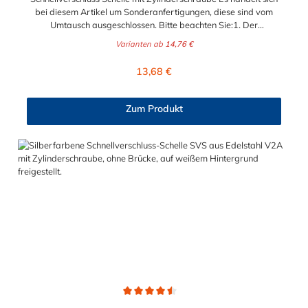
bei diesem Artikel um Sonderanfertigungen, diese sind vom
Umtausch ausgeschlossen. Bitte beachten Sie:1. Der
Durchmesser der Schelle muss exakt gewählt werden. Die
Varianten ab
14,76 €
Verstellmöglichkeit durch die Schraube (+/- 2 mm) dient
lediglich zur Regulierung der Klemmkraft.2. Die Durchgangs-
Regulärer Preis:
13,68 €
und Gewinderollen vom Verschluss sind aus vernickeltem
Messing. Die Schnellverschluss Schelle SVS, mit
Zylinderschraube und Brücke, sind sichere und flexible
Zum Produkt
Verbindungselemente für Bereiche, in denen ein häufiges und
schnelles Schließen und Lösen der Verbindungen erforderlich
ist, wie z. B. in Filter- und Abfüllanlagen oder in
Rohrleitungssystemen der Lebensmittelindustrie, die einer
Reinigung unterliegen. Das Bandmaterial der Schelle variiert je
nach Bandbreite:15mm: Bandmaterial 15 x 0,6 mm20mm:
Bandmaterial 20 x 0,8 mm25mm: Bandmaterial 25 x 1,0
mm30mm: Bandmaterial 30 x 1,0 mm Weitere Durchmesser
oder eine Gummierung möglich.Jetzt anfragen!
Durchschnittliche Bewertung von 4.5 von 5 Sternen