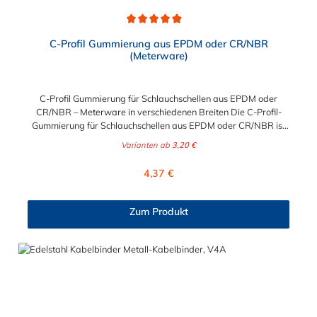
Durchschnittliche Bewertung von 4.9 von 5 Sternen
C-Profil Gummierung aus EPDM oder CR/NBR
(Meterware)
C-Profil Gummierung für Schlauchschellen aus EPDM oder
CR/NBR – Meterware in verschiedenen Breiten Die C-Profil-
Gummierung für Schlauchschellen aus EPDM oder CR/NBR ist
die ideale Lösung, um Schläuche, Rohre und Leitungen sicher
Varianten ab
3,20 €
und vibrationsdämpfend zu befestigen. Durch das flexible,
hochwertige Gummimaterial schützt die Gummieinlage sowohl
Regulärer Preis:
4,37 €
das Rohr als auch die Schlauchschelle vor Beschädigungen und
sorgt für eine geräusch- und schwingungsarme Montage. Die
Meterware ist in verschiedenen Breiten von 9, 12, 15, 20, 25
Zum Produkt
und 30 mm erhältlich und lässt sich individuell zuschneiden –
perfekt für Werkstätten, Industrieanwendungen und den
Anlagenbau. Produktmerkmale: C-Profil Gummierung für
Schlauchschellen und Rohrbefestigungen Wahlweise aus EPDM
(witterungsbeständig) oder CR/NBR (öl- und
kraftstoffbeständig) Meterware – flexibel anpassbar und
einfach zu verarbeiten Vibrationsdämpfend und
geräuschmindernd Schützt Schläuche und Leitungen vor Abrieb