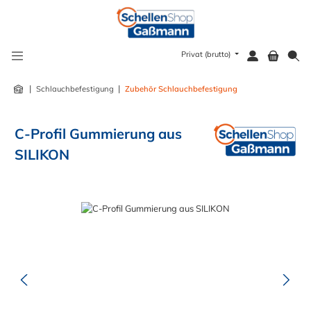
alt springen
Privat (brutto)
|
|
Schlauchbefestigung
Zubehör Schlauchbefestigung
C-Profil Gummierung aus
SILIKON
Bildergalerie überspringen