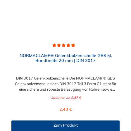
Durchschnittliche Bewertung von 5 von 5 Sternen
NORMACLAMP® Gelenkbolzenschelle GBS M,
Bandbreite 20 mm | DIN 3017
DIN 3017 Gelenkbolzenschelle Die NORMACLAMP® GBS
Gelenkbolzenschelle nach DIN 3017 Teil 3 Form C1 steht für
eine sichere und robuste Befestigung von Rohren sowie
glattwandigen Druck- und Saugluftschläuchen mit erhöhten
Varianten ab
2,57 €
Härtegraden. DIN 3017 Gelenkbolzenschellen sind jederzeit
wiederverwendbar und mit manuellen, pneumatischen oder
Regulärer Preis:
2,40 €
elektrischen Standardwerkzeugen einfach zu montieren. Diese
Gelenkbolzschelle ist vielfältig einsetztbar. Folgende
Einsatzbereiche meistert die Gelenkbolzenschelle sehr
Zum Produkt
professionell: Maschinenbau, Landwirtschaft, Automobilbau,