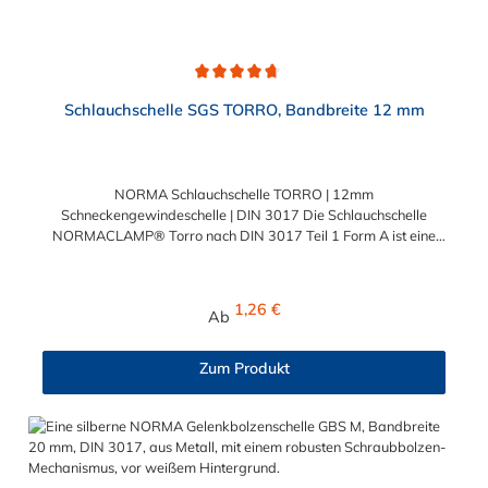
Durchschnittliche Bewertung von 4.7 von 5 Sternen
Schlauchschelle SGS TORRO, Bandbreite 12 mm
NORMA Schlauchschelle TORRO | 12mm
Schneckengewindeschelle | DIN 3017 Die Schlauchschelle
NORMACLAMP® Torro nach DIN 3017 Teil 1 Form A ist eine
Schelle mit Schneckengewinde zur Befestigung glatter
Schläuche. Sie zeichnet sich durch einen großen Spannbereich
aus, ist einfach montierbar, wiederverwendbar und durch ihre
Regulärer Preis:
1,26 €
Ab
abgerundeten Bandkanten besonders schlauchschonend und
somit die richtige Wahl für Schlauchverbindungen jeglicher Art
und Einsatzgebiete. Die Schlauchschelle nach DIN 3017 Teil 1
Zum Produkt
Form A ist in Abstufungen bis zu einem Spannbereich von 410
mm wählbar.