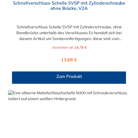
Schnellverschluss-Schelle SVSP mit Zylinderschraube
ohne Brücke, V2A
Schnellverschluss Schelle SVSP mit Zylinderschraube, ohne
Bandbrücke unterhalb des Verschlusses Es handelt sich bei
diesem Artikel um Sonderanfertigungen, diese sind vom
Umtausch ausgeschlossen. Bitte beachten Sie:1. Der
Varianten ab
14,76 €
Durchmesser der Schelle muss exakt gewählt werden. Die
Verstellmöglichkeit durch die Schraube (+/- 2 mm) dient
Regulärer Preis:
13,68 €
lediglich zur Regulierung der Klemmkraft.2. Die Durchgangs-
und Gewinderollen vom Verschluss sind aus vernickeltem
Messing. Die Schnellverschluss Schelle SVSP, mit
Zum Produkt
Zylinderschraube ohne Brücke, sind sichere und flexible
Verbindungselemente für Bereiche, in denen ein häufiges und
schnelles Schließen und Lösen der Verbindungen erforderlich
ist, wie z. B. in Filter- und Abfüllanlagen oder in
Rohrleitungssystemen der Lebensmittelindustrie, die einer
Reinigung unterliegen. Das Bandmaterial der Schelle variiert je
nach Bandbreite:15mm: Bandmaterial 15 x 0,6 mm20mm:
Bandmaterial 20 x 0,8 mm25mm: Bandmaterial 25 x 1,0
mm30mm: Bandmaterial 30 x 1,0 mm Weitere Durchmesser
oder eine Gummierung möglich.Jetzt anfragen!