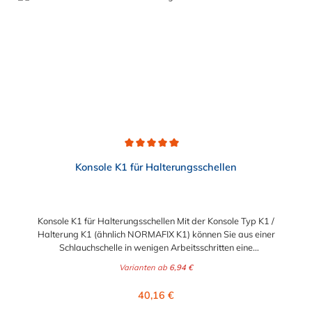
Durchschnittliche Bewertung von 5 von 5 Sternen
Konsole K1 für Halterungsschellen
Konsole K1 für Halterungsschellen Mit der Konsole Typ K1 /
Halterung K1 (ähnlich NORMAFIX K1) können Sie aus einer
Schlauchschelle in wenigen Arbeitsschritten eine
Halterungsschelle machen. Kombinieren können Sie diese
Varianten ab
6,94 €
Halterung mit unseren Gelenkbolzenschellen,
Schnellverschlussschellen, Maxi-Schellen oder HD-Schellen. Mit
Regulärer Preis:
40,16 €
der Konsole K1 stehen Ihnen somit vorgefertigte Konsolen zur