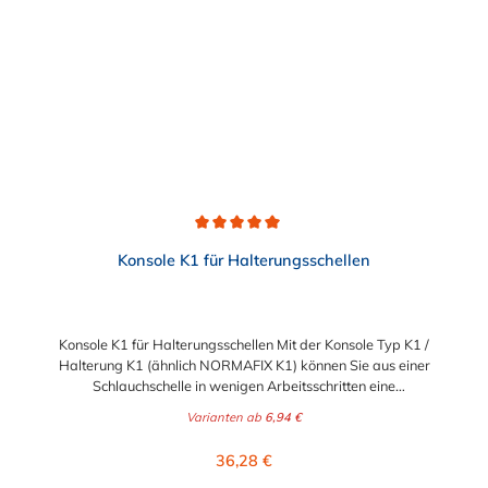
Durchschnittliche Bewertung von 5 von 5 Sternen
Konsole K1 für Halterungsschellen
Konsole K1 für Halterungsschellen Mit der Konsole Typ K1 /
Halterung K1 (ähnlich NORMAFIX K1) können Sie aus einer
Schlauchschelle in wenigen Arbeitsschritten eine
Halterungsschelle machen. Kombinieren können Sie diese
Varianten ab
6,94 €
Halterung mit unseren Gelenkbolzenschellen,
Schnellverschlussschellen, Maxi-Schellen oder HD-Schellen. Mit
Regulärer Preis:
36,28 €
der Konsole K1 stehen Ihnen somit vorgefertigte Konsolen zur