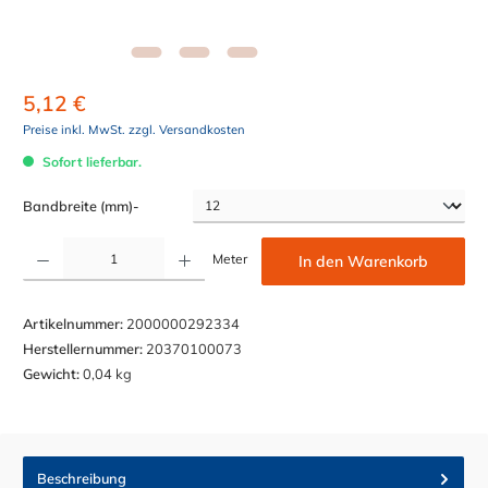
5,12 €
Preise inkl. MwSt. zzgl. Versandkosten
Sofort lieferbar.
auswählen
Bandbreite (mm)-
Produkt Anzahl: Gib den gewünschten Wert ein oder benutze die Schaltflächen um die Anzahl z
Meter
In den Warenkorb
Artikelnummer:
2000000292334
Herstellernummer:
20370100073
Gewicht:
0,04 kg
Beschreibung