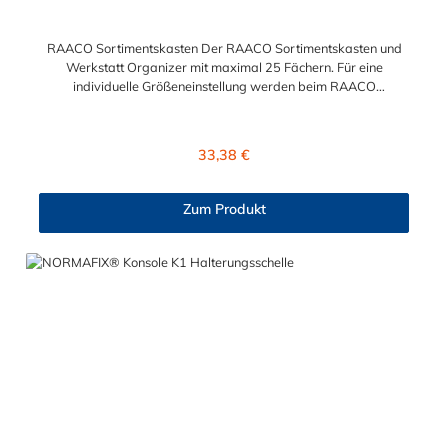
RAACO Sortimentskasten Der RAACO Sortimentskasten und
Werkstatt Organizer mit maximal 25 Fächern. Für eine
individuelle Größeneinstellung werden beim RAACO
Sortimentskasten 21 Trennwände lose beigelegt. Der
transparente Deckel der RAACO Sortimentskasten bietet einen
Überblick über den Inhalt.
Regulärer Preis:
33,38 €
Zum Produkt