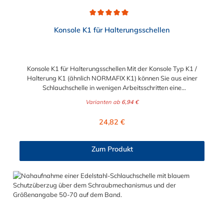
Durchschnittliche Bewertung von 5 von 5 Sternen
Konsole K1 für Halterungsschellen
Konsole K1 für Halterungsschellen Mit der Konsole Typ K1 /
Halterung K1 (ähnlich NORMAFIX K1) können Sie aus einer
Schlauchschelle in wenigen Arbeitsschritten eine
Halterungsschelle machen. Kombinieren können Sie diese
Varianten ab
6,94 €
Halterung mit unseren Gelenkbolzenschellen,
Schnellverschlussschellen, Maxi-Schellen oder HD-Schellen. Mit
Regulärer Preis:
24,82 €
der Konsole K1 stehen Ihnen somit vorgefertigte Konsolen zur
Verfügung, mit denen Sie auf einfachste Weise
Halterungsschellen mit Konsolen nach Ihren Wünschen erstellen
Zum Produkt
können. Wie gehe ich vor? Sie öffnen die Standardschelle und
führen das Band durch die Konsolenschlitze – Fertig.