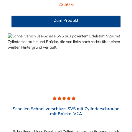
Gelenkbolzenschelle zeichnet sich durch die
Regulärer Preis:
22,50 €
Wiederverwendbarkeit aus. Mit manuellen, pneumatischen
oder elektrischen Standardwerkzeugen ist die DIN 3017
NORMACLAMP® Gelenkbolzenschelle einfach zu montieren.
Zum Produkt
Diese Gelenkbolzenschelle ist sehr vielfältig einsetztbar. Der
Spannbereich ist von 130 mm bis 252 mm in Abstufungen
wählbar.
Durchschnittliche Bewertung von 4.9 von 5 Sternen
Schellen Schnellverschluss SVS mit Zylinderschraube
mit Brücke, V2A
Schnellverschluss Schelle mit Zylinderschraube Es handelt sich