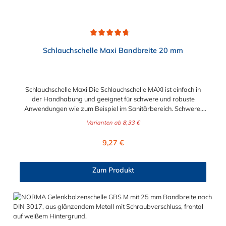
Durchschnittliche Bewertung von 4.8 von 5 Sternen
Schlauchschelle Maxi Bandbreite 20 mm
Schlauchschelle Maxi Die Schlauchschelle MAXI ist einfach in
der Handhabung und geeignet für schwere und robuste
Anwendungen wie zum Beispiel im Sanitärbereich. Schwere,
glattwandige Schläuche können mit diesen Schlauchschellen
Varianten ab
8,33 €
einfach und sicher an Rohrenden, Kupplungen und andere
Anschlüsse montiert werden. Das stabile Band mit einer Breite
Regulärer Preis:
9,27 €
von 20 mm besitzt eine durchgeprägte Innenseite. Das
Schneckengewinde der Maxi Schlauchschelle gewährleistet
maximale Anzugskräfte und eine gleichmäßige Verteilung des
Zum Produkt
Anpressdrucks über die gesamte Bandbreite, so dass eine
zuverlässige Abdichtung gewährleistet werden kann. Die
Schlauchschelle Maxi ist für die Spannbereiche bis 440 mm
auswählbar. Höchste Qualität Made in Germany.