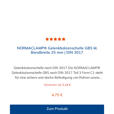
Durchschnittliche Bewertung von 5 von 5 Sternen
NORMACLAMP® Gelenkbolzenschelle GBS M,
Bandbreite 25 mm | DIN 3017
Gelenkbolzenschelle nach DIN 3017 Die NORMACLAMP®
Gelenkbolzenschelle GBS nach DIN 3017 Teil 3 Form C1 steht
für eine sichere und starke Befestigung von Rohren sowie
glattwandigen Saug- und Druckluftschläuchen mit hohen
Varianten ab
3,24 €
Härtegraden. Die Gelenkbolzenschelle nach DIN 3017 ist
jederzeit wiederverwendbar und mit manuellen,
Regulärer Preis:
4,75 €
pneumatischen oder elektrischen Standardwerkzeugen einfach
zu montieren. Diese Gelenkbolzenschelle ist vielfältig
einsetztbar im Bereich Maschinenbau, Landwirtschaft,
Zum Produkt
Automobilbau, Sanitär, Gartenbau, Haushalt oder Hobby.