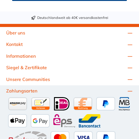
Deutschlandweit ab 40€ versandkostenfrei
Über uns
Kontakt
Informationen
Siegel & Zertifikate
Unsere Communities
Zahlungsarten
Amazon Pay
Vorkasse per Überweisung
iDEAL
Kauf auf Rechnung (10 Tage Ne
PayPal
Multiba
Apple Pay
Google Pay
eps
Bancontact