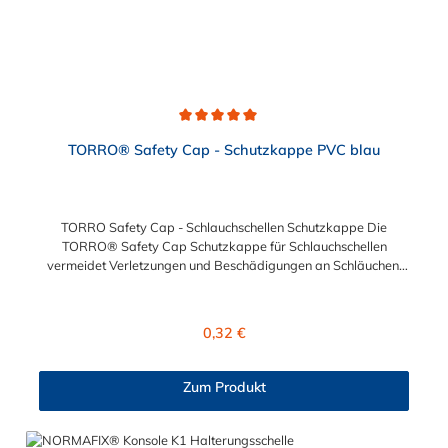
Durchschnittliche Bewertung von 5 von 5 Sternen
TORRO® Safety Cap - Schutzkappe PVC blau
TORRO Safety Cap - Schlauchschellen Schutzkappe Die
TORRO® Safety Cap Schutzkappe für Schlauchschellen
vermeidet Verletzungen und Beschädigungen an Schläuchen.
Die TORRO® Safety Cap - Schlauchschellen Schutzkappe wird
auf das Bandende der Schneckengwindeschelle gesetzt. Die
Schutzkappe ist passend für die SGS TORRO®
Regulärer Preis:
0,32 €
Schneckengewindeschellen mit den Bandbreiten 7,5mm, 9mm
und 12mm.
Zum Produkt