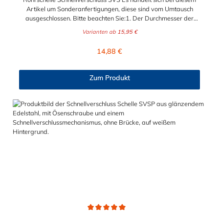
Artikel um Sonderanfertigungen, diese sind vom Umtausch
ausgeschlossen. Bitte beachten Sie:1. Der Durchmesser der
Schelle muss exakt gewählt werden. Die Verstellmöglichkeit
Varianten ab
15,95 €
durch die Schraube (+/- 2 mm) dient lediglich zur Regulierung
der Klemmkraft.2. Die Durchgangs- und Gewinderollen vom
Regulärer Preis:
14,88 €
Verschluss sind aus vernickeltem Messing. Die Schnellverschluss
Schelle SVS, mit Zylinderschraube ohne Brücke, sind sichere
und flexible Verbindungselemente für Bereiche, in denen ein
Zum Produkt
häufiges und schnelles Schließen und Lösen der Verbindungen
erforderlich ist, wie z. B. in Filter- und Abfüllanlagen oder in
Rohrleitungssystemen der Lebensmittelindustrie, die einer
Reinigung unterliegen. Das Bandmaterial der Schelle variiert je
nach Bandbreite:15mm: Bandmaterial 15 x 0,6 mm20mm:
Bandmaterial 20 x 0,8 mm25mm: Bandmaterial 25 x 1,0
mm30mm: Bandmaterial 30x1,0 mm Weitere Durchmesser
oder eine Gummierung möglich.Jetzt anfragen!
Durchschnittliche Bewertung von 5 von 5 Sternen