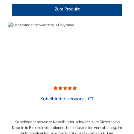
Verfügung, mit denen Sie auf einfachste Weise
Halterungsschellen mit Konsolen nach Ihren Wünschen erstellen
Zum Produkt
können. Wie gehe ich vor? Sie öffnen die Standardschelle und
führen das Band durch die Konsolenschlitze – Fertig.
Durchschnittliche Bewertung von 5 von 5 Sternen
Kabelbinder schwarz - CT
Kabelbinder schwarz Kabelbinder schwarz zum Sichern von
Kabeln in Elektroinstallationen, bei industrieller Verkabelung, im
Automobilsektor usw. Gefertigt aus Polyamid 6.6. Der