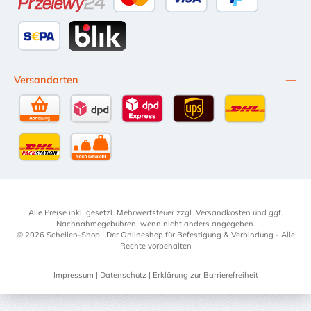
Przelewy24
Kredit- oder Debitkarte
Später Bezahlen
SEPA Lastschrift
BLIK
Versandarten
Selbstabholung
DPD Standardversand
DPD Expressversand - 12 Uhr
UPS Standard International
DHL Standardv
DHL-Versand an Packstation
per Spedition
Alle Preise inkl. gesetzl. Mehrwertsteuer zzgl.
Versandkosten
und ggf.
Nachnahmegebühren, wenn nicht anders angegeben.
© 2026 Schellen-Shop | Der Onlineshop für Befestigung & Verbindung - Alle
Rechte vorbehalten
Impressum
|
Datenschutz
|
Erklärung zur Barrierefreiheit