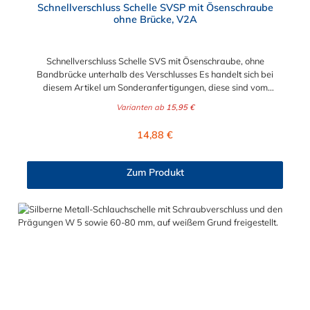
Schnellverschluss Schelle SVSP mit Ösenschraube
ohne Brücke, V2A
Schnellverschluss Schelle SVS mit Ösenschraube, ohne
Bandbrücke unterhalb des Verschlusses Es handelt sich bei
diesem Artikel um Sonderanfertigungen, diese sind vom
Umtausch ausgeschlossen. Bitte beachten Sie:1. Der
Varianten ab
15,95 €
Durchmesser der Schelle muss exakt gewählt werden. Die
Verstellmöglichkeit durch die Schraube (+/- 2 mm) dient
Regulärer Preis:
14,88 €
lediglich zur Regulierung der Klemmkraft.2. Die Durchgangs-
und Gewinderollen vom Verschluss sind aus vernickeltem
Messing. Die Schnellverschluss Schelle SVS, mit Ösenschraube
Zum Produkt
ohne Brücke, sind sichere und flexible Verbindungselemente für
Bereiche, in denen ein häufiges und schnelles Schließen und
Lösen der Verbindungen erforderlich ist, wie z. B. in Filter- und
Abfüllanlagen oder in Rohrleitungssystemen der
Lebensmittelindustrie, die einer Reinigung unterliegen. Das
Bandmaterial der Schelle variiert je nach Bandbreite:15mm:
Bandmaterial 15 x 0,6 mm20mm: Bandmaterial 20 x 0,8
mm25mm: Bandmaterial 25 x 1,0 mm30mm: Bandmaterial 30
x 1,0 mm Weitere Durchmesser oder eine Gummierung
möglich.Jetzt anfragen!