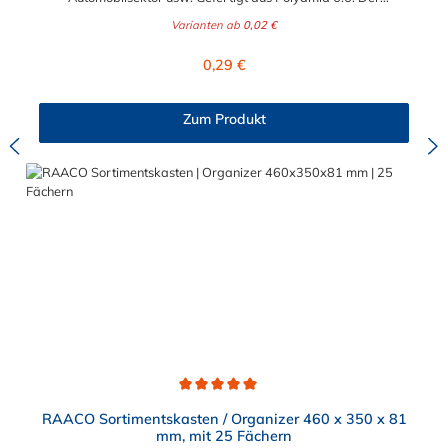
Kabelbinder schwarz ist beständig gegenüber extremen
Varianten ab
0,02 €
Temperaturen und einer Vielzahl von äußeren Einflüssen.
Schnelle und sichere Montage. Der Kabelbinder schwarz bietet
Regulärer Preis:
0,29 €
ausgezeichnete Beständigkeit gegenüber UV-Strahlung, dank
beigefügtem “Ruß”. Ihre Vorteile: • Aus Polyamid 6.6 für
optimale Beständigkeit gegenüber extremen Temperaturen,
Zum Produkt
Basen, Ölen, Fetten usw.• Gebogene Rundspitze ermöglicht
einfaches Einführen durch den Kopf des Kabelbinders• Material
mit geringem Reibungskoeffizient ermöglicht eine schnellere
Montage
Durchschnittliche Bewertung von 5 von 5 Sternen
RAACO Sortimentskasten / Organizer 460 x 350 x 81
mm, mit 25 Fächern