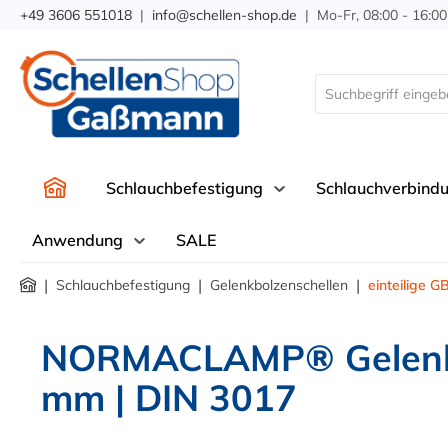
+49 3606 551018
|
info@schellen-shop.de
| Mo-Fr, 08:00 - 16:00
springen
Zur Hauptnavigation springen
Schlauchbefestigung
Schlauchverbind
Anwendung
SALE
|
|
|
Schlauchbefestigung
Gelenkbolzenschellen
einteilige G
NORMACLAMP® Gelenkbo
mm | DIN 3017