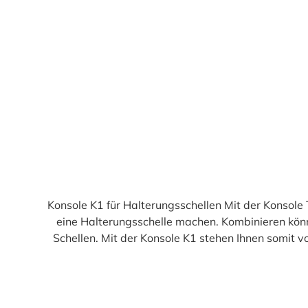
Durchschnittliche Bewertung von 5 von 5 Sternen
Konsole K1 für Halterungsschellen Mit der Konsole
eine Halterungsschelle machen. Kombinieren könn
Schellen. Mit der Konsole K1 stehen Ihnen somit 
Ihren Wünschen erstellen können. Wie ge