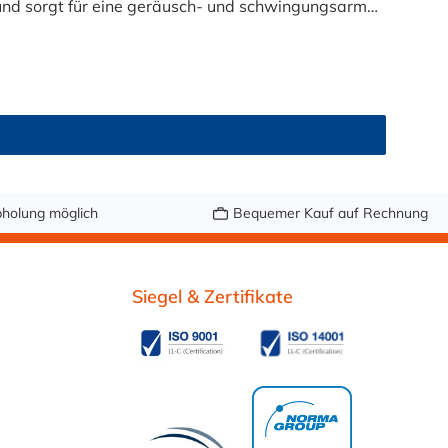
und sorgt für eine geräusch- und schwingungsarme
individuell zuschneiden – perfekt für Werkstätten,
mm Breite: Klemmstärke (innere Höhe) = 2,8 mm
holung möglich
Bequemer Kauf auf Rechnung
d Außenbereich.
Siegel & Zertifikate