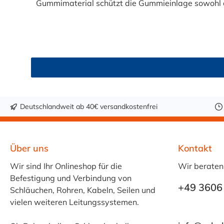
Gummimaterial schützt die Gummieinlage sowohl d
Montage. Die Meterware ist in verschiedenen Breit
Industrieanwendungen und den Anlagenbau. Produktmerkmale: C-Profil Gummierung für Schlauchschellen 
(witterungsbeständig) oder CR/NBR (öl- und kraftstoffbeständig) Meterware – flexibel anpassbar und
geräuschmindernd Schützt Schläuche und Leitungen vor Abrieb und Beschädigung Erhältlich in 6 Breiten: 9 mm, 12 mm, 15 mm, 20 mm, 25 mm, 30 mmKlemmmaß
variiert je nach Bandbreite:9, 12, und 15 mm
Temperaturbeständig und langlebig Anwendungsbereiche: Die C-Profil Gummierung eignet sich optimal für: Schlauchschellen und Rohrschellen Maschinen- und
Anlagenbau Fahrzeug- und Motorrauminstallationen Industrie-, Sanitär- und Heizanwendungen Elektro- und Leitungsführungssysteme Materialvarianten im
Überblick:: EPDM: hervorragende Witterungs-, UV- und Ozonbeständigkeit, ideal für den Außenbereich. CR/NBR: hohe Öl-, Kraftstoff- und Alterungsbeständigkeit,
Deutschlandweit ab 40€ versandkostenfrei
ideal für industrielle Anwendungen. Diese C-Profil Gummierung bietet maximale Flexibilität, Schutz und Langlebigkeit – die perfekte Ergänzung für professionelle
Schlauchschell
Über uns
Kontakt
Wir sind Ihr Onlineshop für die
Wir beraten
Befestigung und Verbindung von
+49 3606
Schläuchen, Rohren, Kabeln, Seilen und
vielen weiteren Leitungssystemen.