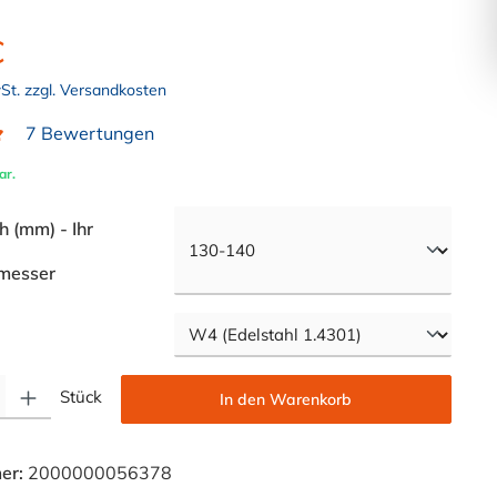
€
wSt. zzgl. Versandkosten
7 Bewertungen
liche Bewertung von 5 von 5 Sternen
ar.
 (mm) - Ihr
auswählen
messer
swählen
Gib den gewünschten Wert ein oder benutze die Schaltflächen um die Anzahl zu e
Stück
In den Warenkorb
er:
2000000056378