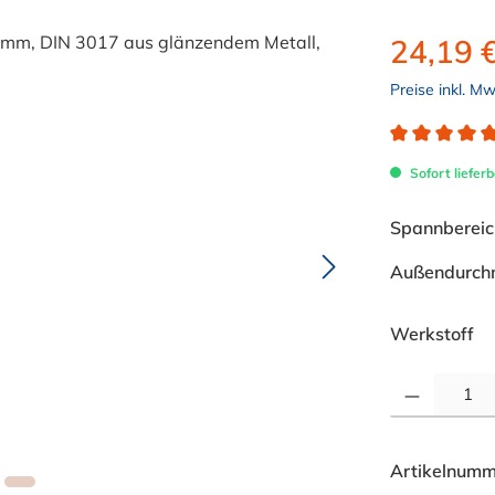
24,19 
Preise inkl. M
Durchschnitt
Sofort lieferb
Spannbereich
Außendurch
au
Werkstoff
Produkt Anzahl: 
Artikelnumm