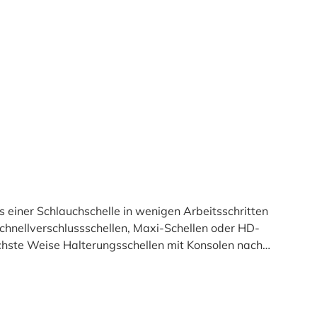
 einer Schlauchschelle in wenigen Arbeitsschritten
chnellverschlussschellen, Maxi-Schellen oder HD-
achste Weise Halterungsschellen mit Konsolen nach
and durch die Konsolenschlitze – Fertig.