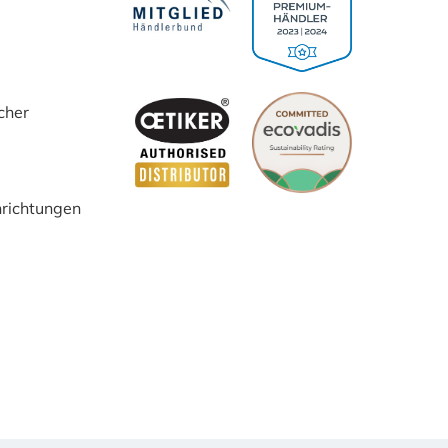
cher
inrichtungen