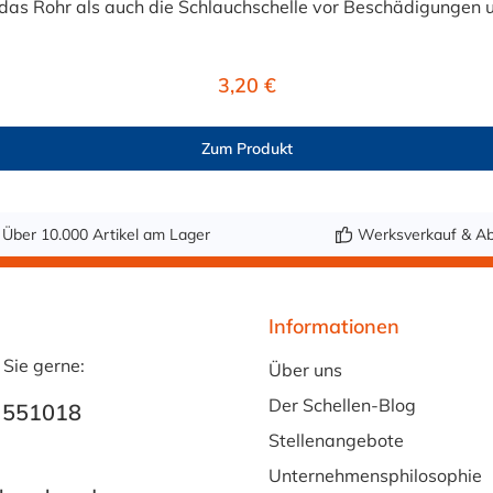
as Rohr als auch die Schlauchschelle vor Beschädigungen 
en von 9, 12, 15, 20, 25 und 30 mm erhältlich und lässt sich 
und Rohrbefestigungen Wahlweise aus EPDM
Regulärer Preis:
3,20 €
 einfach zu verarbeiten Vibrationsdämpfend und
 Breite: Klemmstärke (innere Höhe) = 1,5 mm20, 25 und 30 
Zum Produkt
Über 10.000 Artikel am Lager
Werksverkauf & Ab
enmontagen und anspruchsvolle Anwendungen im Innen- un
Informationen
 Sie gerne:
Über uns
Der Schellen-Blog
 551018
Stellenangebote
Unternehmensphilosophie