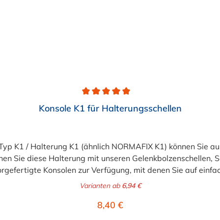
Konsole K1 für Halterungsschellen
 Typ K1 / Halterung K1 (ähnlich NORMAFIX K1) können Sie aus
en Sie diese Halterung mit unseren Gelenkbolzenschellen, S
vorgefertigte Konsolen zur Verfügung, mit denen Sie auf einf
he ich vor? Sie öffnen die Standardschelle und führen das B
Varianten ab
6,94 €
Regulärer Preis:
8,40 €