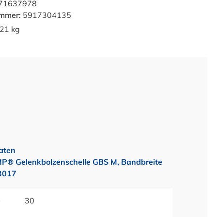
71637978
ummer:
5917304135
21 kg
aten
 Gelenkbolzenschelle GBS M, Bandbreite
3017
e
30