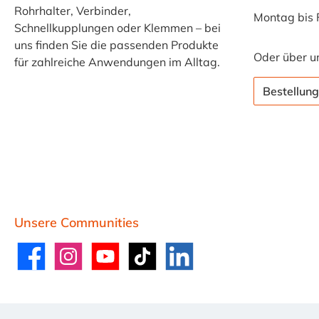
Rohrhalter, Verbinder,
Federbandschellen
Montag bis 
Schnellkupplungen oder Klemmen – bei
verwenden.
uns finden Sie die passenden Produkte
Insgesamt ist die
Oder über u
für zahlreiche Anwendungen im Alltag.
Mikalor
Sortimentbox mit
Bestellung
500
Federbandschellen
AML eine
hervorragende
Wahl für alle, die
qualitativ
hochwertige und
zuverlässige
Unsere Communities
Befestigungslösung
en suchen. Sie
Facebook
Instagram
YouTube
TikTok
LinkedIn
bietet eine breite
Anwendungsbreite
und eine lange