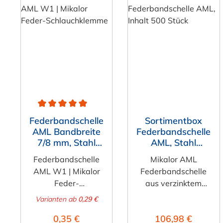
Durchschnittliche Bewertung von 4.8 von 5 Sternen
Federbandschelle
Sortimentbox
AML Bandbreite
Federbandschelle
7/8 mm, Stahl
AML, Stahl
verzinkt (W1)
verzinkt (Ø 5,5
Federbandschelle
Mikalor AML
bis 20,0 mm) /
AML W1 | Mikalor
Federbandschelle
Inhalt: 500 Stück
Feder-
aus verzinktem
Schlauchklemme
Stahl: Hochwertige
Varianten ab
0,29 €
Die
Befestigung für
Regulärer Preis:
Regulärer Preis:
0,35 €
106,98 €
Federbandschelle
vielfältige