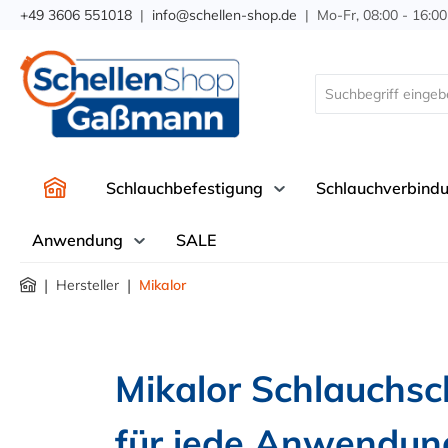
+49 3606 551018
|
info@schellen-shop.de
| Mo-Fr, 08:00 - 16:00
springen
Zur Hauptnavigation springen
Schlauchbefestigung
Schlauchverbind
Anwendung
SALE
|
|
Hersteller
Mikalor
Mikalor Schlauchsc
für jede Anwendun