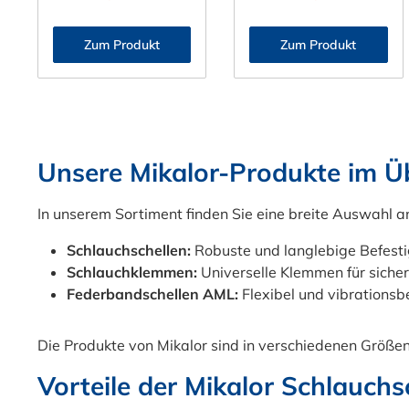
AML ist durch eine
Anwendungen Die
optimale Rundheit
Mikalor
Zum Produkt
Zum Produkt
für Anwendungen
Sortimentbox mit
mit gleichmäßiger
500
Druckverteilung
Federbandschellen
konzipiert. Die
AML ist ideal für
Federbandschelle
alle, die
Unsere Mikalor-Produkte im Üb
ist speziell für
hochwertige
Schläuche, die
Befestigungslösung
hohen
en benötigen. Diese
In unserem Sortiment finden Sie eine breite Auswahl 
Temperaturschwan
Federbandschellen
Schlauchschellen:
Robuste und langlebige Befesti
kungen ausgesetzt
aus verzinktem
Schlauchklemmen:
Universelle Klemmen für siche
sind geeignet.
Stahl eignen sich
Federbandschellen AML:
Flexibel und vibrations
Durch
perfekt für den
Temperaturschwan
Einsatz in der KFZ-
kungen kann die
Werkstatt, im
Die Produkte von Mikalor sind in verschiedenen Größen
Federbandschelle
Maschinenbau und
Vorteile der Mikalor Schlauchs
die Änderung
in vielen anderen