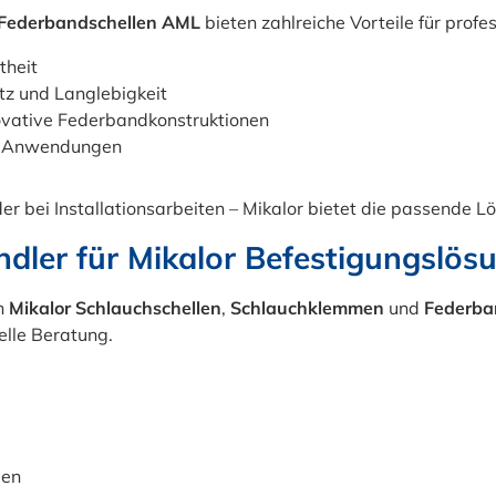
Federbandschellen AML
bieten zahlreiche Vorteile für prof
theit
tz und Langlebigkeit
novative Federbandkonstruktionen
en Anwendungen
r bei Installationsarbeiten – Mikalor bietet die passende Lö
ndler für Mikalor Befestigungslös
an
Mikalor Schlauchschellen
,
Schlauchklemmen
und
Federba
elle Beratung.
gen