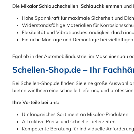
(Zunahme bzw.
Branchen. Die
Die
Mikalor Schlauchschellen
,
Schlauchklemmen
und
Abnahme) des
Federbandschelle
Schlauchdurchmess
AML von Mikalor ist
Hohe Spannkraft für maximale Sicherheit und Dich
ers ausgleichen und
einfach zu
Widerstandsfähige Materialien für Korrosionsschu
gewährt dennoch
verwenden und
Flexibilität und Vibrationsbeständigkeit durch in
eine Dichtigkeit am
dennoch
Einfache Montage und Demontage bei vielfältig
Schlauchanschluss..
zuverlässig. Sie
Durch den
bietet eine sichere
Egal ob in der Automobilindustrie, im Maschinenbau ode
Nachspanneffekt
Befestigung von
wird eine hohe
Schläuchen und ist
Schellen-Shop.de – Ihr Fachhä
Dichtigkeit erzeugt
besonders geeignet
und Leckagen
für Luft- und
Bei Schellen-Shop.de finden Sie eine große Auswahl 
vermieden. Die
Ölleitungen. Dank
bieten wir Ihnen eine schnelle Lieferung und profession
Montage ist schnell
ihres verzinkten
und einfach. Der
Stahls sind diese
Ihre Vorteile bei uns:
Spannbereich
Federbandschellen
Umfangreiches Sortiment an Mikalor-Produkten
der Federbandschel
auch beständig
Attraktive Preise und schnelle Lieferzeiten
le kann zwischen 6
gegen Korrosion
Kompetente Beratung für individuelle Anforderun
mm und 15 mm
und somit langlebig.