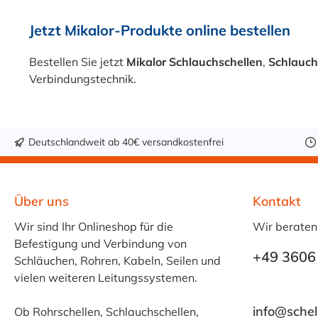
gewählt werden.
Mit der Mikalor
Sortimentbox
Jetzt Mikalor-Produkte online bestellen
erhalten Sie alles,
was Sie für Ihre
Bestellen Sie jetzt
Mikalor Schlauchschellen
,
Schlauc
Projekte benötigen.
Verbindungstechnik.
Die Box enthält 500
Federbandschellen
in verschiedenen
Größen, sodass Sie
Deutschlandweit ab 40€ versandkostenfrei
immer die passende
Schelle für Ihre
Bedürfnisse haben.
Über uns
Kontakt
Sie ist auch ideal für
Wir sind Ihr Onlineshop für die
Wir beraten
Handwerker,
Befestigung und Verbindung von
Wartungsteams
+49 3606
Schläuchen, Rohren, Kabeln, Seilen und
und andere
vielen weiteren Leitungssystemen.
professionelle
Anwender, die
info@schel
Ob Rohrschellen, Schlauchschellen,
häufig