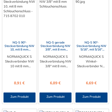
NQ-S 90°-
NQ-S gerade
NQ-S 90°-
Steckverbindung NW
Steckverbindung NW
Steckverbindung NW
10, mit 8 mm
3/8", mit 8 mm
5/16", mit 5/16"
Schlauchanschluss
Schlauchanschluss
Schlauchanschluss (8
NORMAQUICK S
NORMAQUICK S
NORMAQUICK S
mm)
Steckverbinder NW
Steckverbindung NW
Winkel-
10 mit 8 mm
3/8" mit 8 mm
Steckverbinder NW
Schlauchanschluss
Schlauchanschluss
5/16"mit 8 mm
Die NORMAQUICK®
Die NORMAQUICK®
Schlauchanschluss
S Steckverbindung
S Steckverbindung
Die NORMAQUICK®
Regulärer Preis:
Regulärer Preis:
Regulärer Preis:
8,91 €
6,89 €
6,69 €
NW 10 mit 8 mm
NW 3/8" mit 8 mm
S Steckverbindung
Schlauchanschluss
Schlauchanschluss
mit
wurde aus robusten
aus Kunststoff
Schlauchanschluss ist
Zum Produkt
Zum Produkt
Zum Produkt
Kunststoff, bestehend
(Polyamid 6 und 12
aus Kunststoff
aus Polyamid 6 und
mit einem
(Polyamid 6 und 12,
12, mit einem
Glasfaseranteil
mit einem