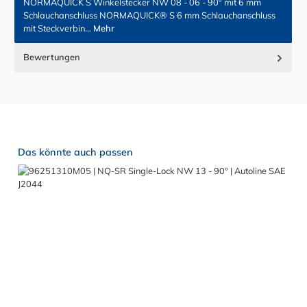
NORMAQUICK S Winkelstecker NW 08 - 06 - 90° mit 6 mm
Schlauchanschluss NORMAQUICK® S 6 mm Schlauchanschluss
mit Steckverbin…
Mehr
Bewertungen
Produktgalerie überspringen
Das könnte auch passen