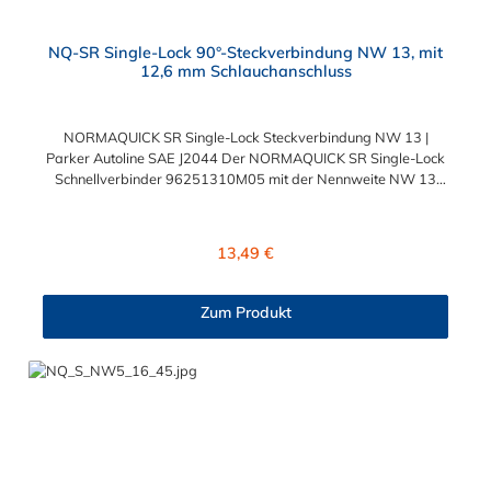
NQ-SR Single-Lock 90°-Steckverbindung NW 13, mit
12,6 mm Schlauchanschluss
NORMAQUICK SR Single-Lock Steckverbindung NW 13 |
Parker Autoline SAE J2044 Der NORMAQUICK SR Single-Lock
Schnellverbinder 96251310M05 mit der Nennweite NW 13
und einem Schlauchanschluss für 12,6 mm
Schlauchinnendurchmesser. Der 96251310M05 kann mit
einem SAE-Stutzen (J2044) mit einem Außendurchmesser von
Regulärer Preis:
13,49 €
13,0 mm verbunden werden. Im Inneren des Steckverbinder
Parker Autoline SAE J2044 befinden sich zwei Dichtringe aus
verschiedenen Materialien: FKM FVMQ Die Serie
Zum Produkt
NORMAQUICK SR Single-Lock entspricht der ehemaligen
Produktreihe Parker Autoline. Diese Parker Autoline SAE J2044
Steckverbindung hat einen Winkel von 90°.