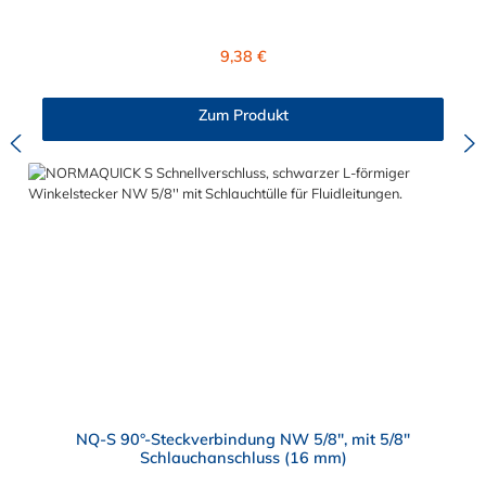
und einem Schlauchanschluss für 7,0 mm
Schlauchinnendurchmesser. Der A610R08-06M02 kann mit
einem SAE-Stutzen (J2044) mit einem Außendurchmesser von
Regulärer Preis:
9,38 €
8,0 mm verbunden werden. Im Inneren des Steckverbinder
befinden sich zwei Dichtringe, einer aus FKM und einer FVMQ.
Die Serie NORMAQUICK SR Single-Lock entspricht der
Zum Produkt
ehemaligen Produktreihe Parker Autoline.
NQ-S 90°-Steckverbindung NW 5/8", mit 5/8"
Schlauchanschluss (16 mm)