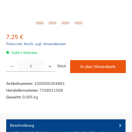
7,25 €
Preise inkl. MwSt. zzgl. Versandkosten
Sofort lieferbar.
Produkt Anzahl: Gib den gewünschten Wert ein oder benutze die Schaltflächen um die Anzahl z
Stück
In den Warenkorb
Artikelnummer:
1000000304981
Herstellernummer:
7158521008
Gewicht:
0,005 kg
Beschreibung