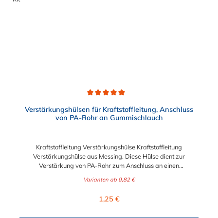
hat eine große Beständigkeit gegen Betriebsdruck.
NORMAQUICK® S verbindet sowohl Leitung mit Leitung, als
auch Leitung mit Aggregat.
Durchschnittliche Bewertung von 5 von 5 Sternen
Verstärkungshülsen für Kraftstoffleitung, Anschluss
von PA-Rohr an Gummischlauch
Kraftstoffleitung Verstärkungshülse Kraftstoffleitung
Verstärkungshülse aus Messing. Diese Hülse dient zur
Verstärkung von PA-Rohr zum Anschluss an einen
Kraftststoffschlauch aus Gummi. Abgerundete Kanten
Varianten ab
0,82 €
ermöglichen ein leichtes Aufschieben des Schlauches auf die
Kraftstoffleitung Verstärkungshülse. Die Wölbungen sorgen für
Regulärer Preis:
1,25 €
eine korrekte und sichere Positionierung der Schelle. Sie
erhalten die Verstärkungshülse in den Durchmesser 4mm, 6mm,