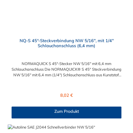
NQ-S 45°-Steckverbindung NW 5/16", mit 1/4"
Schlauchanschluss (6,4 mm)
NORMAQUICK S 45°-Stecker NW 5/16" mit 6,4 mm
Schlauchanschluss Die NORMAQUICK® S 45° Steckverbindung
NW 5/16" mit 6,4 mm (1/4") Schlauchanschluss aus Kunststoff
(Polyamid 6 und 12 mit einem Glasfaseranteil zwischen 20%
und 50%) erleichtert das An- und Ablegen der Kraftstoffleitung
sowie die Längenanpassung der Kraftstoffleitung. Die
Regulärer Preis:
8,02 €
Steckverbindung hat eine große Beständigkeit gegen
Betriebsdruck. Diese montagefreundlichen NORMAQUICK®
S 45° Steckverbindung NW 5/16" mit 6,4 mm (1/4")
Zum Produkt
Schlauchanschluss eignen sich ideal zum Anschluss von
medienführenden Leitungen und lassen sich ohne Werkzeug
schnell montieren.