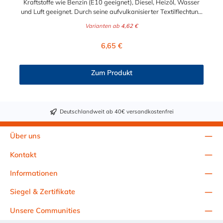
Kraftstoffe wie Benzin (E10 geeignet), Diesel, Heizöl, Wasser
und Luft geeignet. Durch seine aufvulkanisierter Textilflechtung
ist er sehr belastbar und beständig gegen äußere
Varianten ab
4,62 €
Einwirkungen. Abmessung 5,5 x 10,5 mm: passt für 6 und 7
mm Benzinschlauchanschluss (Außendurchmesser des
Regulärer Preis:
6,65 €
Anschlussstutzen) Abmessung 7,5 x 12,5 mm: passt für 7 und 8
mm Benzinschlauchanschluss (Außendurchmesser des
Anschlussstutzen)Abmessung 9,0 x 15,0 mm: passt für 9 mm
Zum Produkt
Benzinschlauchanschluss (Außendurchmesser des
Anschlussstutzen) Abmessung 11,0 x 17,0 mm: passt für 11
und 12 mm Benzinschlauchanschluss (Außendurchmesser des
Anschlussstutzen)
Deutschlandweit ab 40€ versandkostenfrei
Über uns
Kontakt
Informationen
Siegel & Zertifikate
Unsere Communities