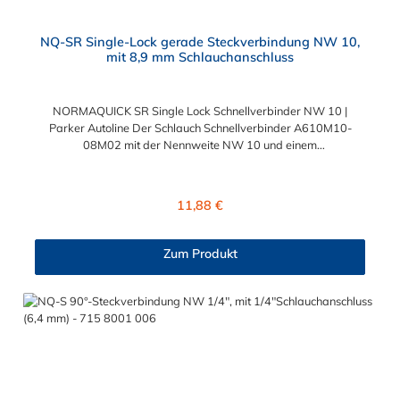
NQ-SR Single-Lock gerade Steckverbindung NW 10,
mit 8,9 mm Schlauchanschluss
NORMAQUICK SR Single Lock Schnellverbinder NW 10 |
Parker Autoline Der Schlauch Schnellverbinder A610M10-
08M02 mit der Nennweite NW 10 und einem
Schlauchanschluss für 8,9 mm Schlauchinnendurchmesser. Der
Schlauch Schnellverbinder A610M10-08M02 kann mit einem
SAE-Stutzen (J2044) mit einem Außendurchmesser von 10,0
Regulärer Preis:
11,88 €
mm verbunden werden. Im Inneren des Steckverbinder
befinden sich zwei Dichtringe, einer aus FKM und einer FVMQ.
Die Schlauch-Schnellverbinder der Serie NORMAQUICK SR
Zum Produkt
Single Lock entspricht der ehemaligen Produktreihe Parker
Autoline.