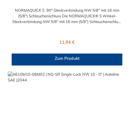
NORMAQUICK S 90°-Steckverbindung NW 5/8" mit 16 mm
(5/8") Schlauchanschluss Die NORMAQUICK® S Winkel-
Steckverbindung NW 5/8" mit 16 mm (5/8") Schlauchanschluss
ist für den Einsatz in der Automobiltechnik konzipiert. Die
Steckverbindung besteht aus Kunststoff (Polyamid 6 und 12, mit
einem Glasfaseranteil zwischen 20 % und 50 %) und ist zum
Regulärer Preis:
11,94 €
Anschluss von medienführenden Leitungen geeignet.
NORMAQUICK® S 90°-Steckverbindung ist eine schnelle und
einfache Möglichkeit, Linien mit Linien sowie Linien mit Einheiten
Zum Produkt
zu verbinden. Es ist die perfekte Lösung für Kraftstoffleitungen,
Ölleitungen und mehr. Mit NORMAQUICK® können Sie Ihre
Leitung schnell und einfach, werkzeuglos mit einer anderen
Leitung oder einem Aggregat verbinden.