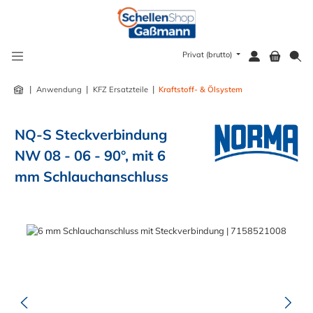
alt springen
Privat (brutto)
|
|
|
Anwendung
KFZ Ersatzteile
Kraftstoff- & Ölsystem
NQ-S Steckverbindung
NW 08 - 06 - 90°, mit 6
mm Schlauchanschluss
Bildergalerie überspringen