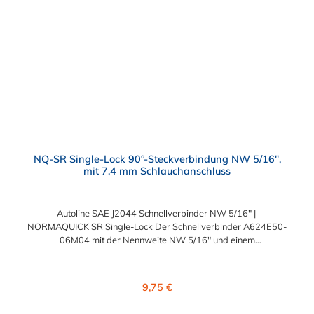
NQ-SR Single-Lock 90°-Steckverbindung NW 5/16",
mit 7,4 mm Schlauchanschluss
Autoline SAE J2044 Schnellverbinder NW 5/16" |
NORMAQUICK SR Single-Lock Der Schnellverbinder A624E50-
06M04 mit der Nennweite NW 5/16" und einem
Schlauchanschluss für 7,4 mm Schlauchinnendurchmesser.
Der A624E50-06M04 kann mit einem SAE-Stutzen (J2044) mit
einem Außendurchmesser von 7,89 mm verbunden werden. Im
Regulärer Preis:
9,75 €
Inneren des Autoline SAE J2044 Schnellverbinder NW 5/16"
befinden sich zwei Dichtringe, hergestellt aus FKM und FVMQ.