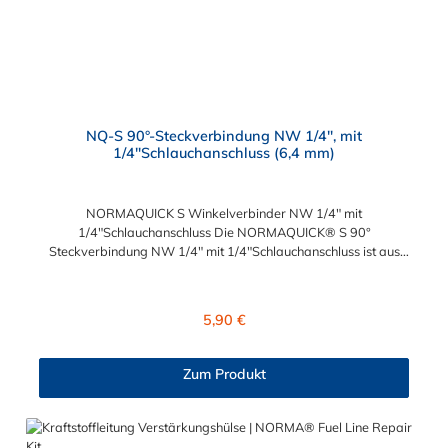
NQ-S 90°-Steckverbindung NW 1/4", mit
1/4"Schlauchanschluss (6,4 mm)
NORMAQUICK S Winkelverbinder NW 1/4" mit
1/4"Schlauchanschluss Die NORMAQUICK® S 90°
Steckverbindung NW 1/4" mit 1/4"Schlauchanschluss ist aus
robusten Kunststoff, bestehend aus Polyamid 6 und 12 mit
einem Glasfaseranteil zwischen 20% und 50%, hergestellt.
NORMAQUICK® S 90° Steckverbindung NW 1/4" mit
Regulärer Preis:
5,90 €
1/4"Schlauchanschluss ist eine patentierte Technologie, die den
Anschluss von Kraftstoffleitungen, Entlüftungsleitungen,
Ölkühlerleitungen und Vakuumsteuerleitungen ermöglicht. Diese
Zum Produkt
Verbindung ist reversibel und kann ohne vorheriges Ablassen
des Kraftstoffs getrennt werden. NORMAQUICK® S erleichtert
das An- und Ablegen der Kraftstoffleitung sowie die
Längenanpassung der Kraftstoffleitung. Die Steckverbindung