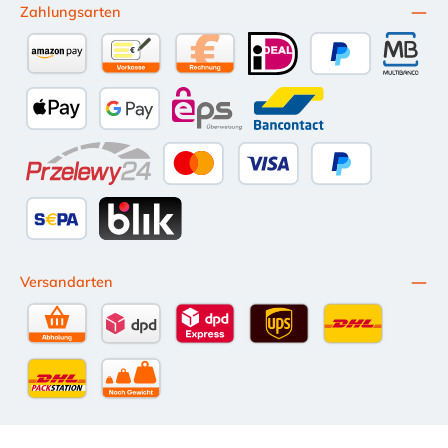
Zahlungsarten
Amazon Pay
Vorkasse per Überweisung
Kauf auf Rechnung (10 Tage Netto)
iDEAL
PayPal
Multiba
Apple Pay
Google Pay
eps
Bancontact
Przelewy24
Kredit- oder Debitkarte
Später Bezahlen
SEPA Lastschrift
BLIK
Versandarten
Selbstabholung
DPD Standardversand
DPD Expressversand - 12 Uhr
UPS Standard International
DHL Standardv
DHL-Versand an Packstation
per Spedition