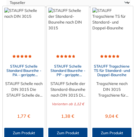
Durchschnittliche Bewertung von 4.9 von 5 Sternen
Durchschnittliche Bewertung von 4.8 von 5 Sterne
Durchschnittliche Bewert
STAUFF Schelle
STAUFF Schelle
STAUFF Tragschiene
Standard Baureihe -
Standard Baureihe -
TS für Standard- und
PA - gerippte
PP - gerippte
Doppel-Baureihe
Innenfläche
Innenfläche
STAUFF Schelle nach
STAUFF Schelle der
Tragschiene nach
DIN 3015 Die
Standard-Baureihe
DIN 3015
STAUFF Schelle der
nach DIN 3015 Die
Tragschiene für
Standard-Baureihe
STAUFF Schelle der
Stauff-Schellen der
Varianten ab
1,12 €
PA mit gerippter
Standard Baureihe
Standard- und
Innenfläche nach DIN
nach DIN 3015 zur
Doppel-Baureihe
Regulärer Preis:
Regulärer Preis:
Regulärer Preis:
1,77 €
1,38 €
9,04 €
3015 zur einfachen
einfachen und
nach DIN 3015.
und gleichzeitig
gleichzeitig sicheren
passende Baugrößen
sicheren Befestigung
Befestigung von
für die Tragschiene
Zum Produkt
Zum Produkt
Zum Produkt
von Rohren,
Rohren, Schläuchen,
der Standard- und