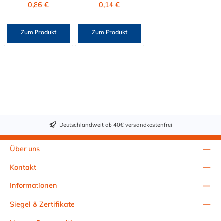
Regulärer Preis:
Regulärer Preis:
0,86 €
0,14 €
Feuchtigkeit und
Baureihe und der
Baureihe nach DIN
mechanische
Baugröße 1D der
3015. Das Material
Belastungen – ideal
Doppel-Baureihe
der Sicherungsplatte
Zum Produkt
Zum Produkt
für Anwendungen in
nach DIN 3015. Das
ist galvanisch
Industrie, Hydraulik
Material der STAUFF
verzinkter Stahl.
und Anlagenbau.
Tragschienenmutter
Produktmerkmale:
ist zwischen
Passend für
verzinkten Stahl und
verschiedene C-
Edelstahl (V2A/ V4A)
Schienentypen
wählbar.
Materialwahl:
Edelstahl V4A oder
galvanisch verzinkter
Deutschlandweit ab 40€ versandkostenfrei
Stahl Hohe
Korrosions- und
Witterungsbeständig
Über uns
keit Vibrationssichere
Befestigung von
Kontakt
Rohrschellen Einfache
Montage – ideal für
Informationen
flexible Installationen
Langlebig und
Siegel & Zertifikate
wartungsfrei Vorteile:
Universell einsetzbar