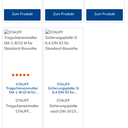
Schweißplatte ist für
STAUFF
Stauff-Schellen der
Befestigungsadapter
Standard-Baureihe
CRA ist die ideale
Zum Produkt
Zum Produkt
Zum Produkt
nach DIN 3015. Das
Lösung zur Montage
Material kann
von Rohrschellen der
zwischen verzinkten
Standard-Baureihe
Stahl und Edelstahl
auf unterschiedlichen
gewählt werden.
C-Schienentypen. Er
sorgt für eine stabile,
vibrationsarme und
flexible Befestigung
und ist somit
unverzichtbar für eine
sichere Installation
von
Durchschnittliche Bewertung von 5 von 5 Sternen
Rohrleitungssysteme
STAUFF
STAUFF
n. Die Adapter sind in
Tragschienenmutter
Sicherungsplatte SI
SM-1-8/1D M für
6,4 DIN 93 für
den Materialien
Standard-Baureihe
Standard-Baureihe
Edelstahl V4A und
STAUFF
STAUFF
galvanisch verzinkter
Tragschienenmutter
Sicherungsplatte
Stahl erhältlich und
STAUFF
nach DIN 3015
bieten damit höchste
Tragschienenmutter
Sicherungsplatte SI
Beständigkeit gegen
für alle Baugrößen
für alle Baugrößen
Korrosion,
der Standard-
der Standard-