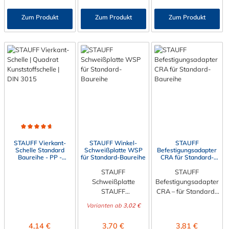
der STAUFF
3015. Die Baugröße
Aufbauschrauben AF.
M6 x 60 7 M6 x 100
M6 x 60 7 M6 x 100
Deckplatte werden
der verlängerten
Die SIG verhindert
Zum Produkt
Zum Produkt
Zum Produkt
M6 x 90 8 M6 x 125
M6 x 90 8 M6 x 125
Rohrschellen und
Schweißplatte kann
selbstständiges
M6 x 110
M6 x 110
Hydraulikschellen
von 1 bis 8 gewählt
Lösen der
professionell und
werden.
Aufbauschrauben
langlebig befestigt.
und Verdrehen des
oberen
Schellenkörpers.
Durchschnittliche Bewertung von 4.7 von 5 Sternen
STAUFF Vierkant-
STAUFF Winkel-
STAUFF
Schelle Standard
Schweißplatte WSP
Befestigungsadapter
Baureihe - PP -
für Standard-Baureihe
CRA für Standard-
gerippte Innenfläche
Baureihe
STAUFF
STAUFF
Schweißplatte
Befestigungsadapter
STAUFF
CRA – für Standard-
Schweißplatte im 90
Baureihe und
Varianten ab
3,02 €
Grad Winkel. Die
verschiedene C-
abgewinkelte
Schienentypen Der
Regulärer Preis:
Regulärer Preis:
Regulärer Preis:
4,14 €
3,70 €
3,81 €