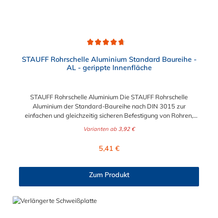
Durchschnittliche Bewertung von 4.8 von 5 Sternen
STAUFF Rohrschelle Aluminium Standard Baureihe -
AL - gerippte Innenfläche
STAUFF Rohrschelle Aluminium Die STAUFF Rohrschelle
Aluminium der Standard-Baureihe nach DIN 3015 zur
einfachen und gleichzeitig sicheren Befestigung von Rohren,
Schläuchen, Kabeln und anderen Bauteilen. Der Durchmesser
Varianten ab
3,92 €
der Rohrschelle Aluminium ist von 4 mm bis 76,1 mm wählbar.
Passende Schrauben der Rohrschelle Aluminium: Baugröße
Regulärer Preis:
5,41 €
Sechskantschraube mit Deckplatte Inbusschraube ohne
Deckplatte 1 M6 x 30 M6 x 20 1a M6 x 30 M6 x 20 2 M6 x 35
M6 x 25 3 M6 x 40 M6 x 30 4 M6 x 45 M6 x 35 5 M6 x 60 M6 x
Zum Produkt
50 6 M6 x 70 M6 x 60 7 M6 x 100 M6 x 90 8 M6 x 125 M6 x
110