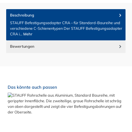
Beschreibung
STAUFF Befestigungsadapter CRA – für Standard-Baureihe und
verschiedene C-Schienentypen Der STAUFF Befestigungsadapter
CRA i…
Mehr
Bewertungen
Produktgalerie überspringen
Das könnte auch passen