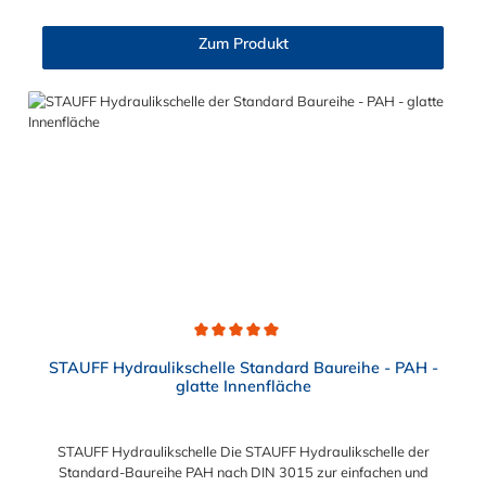
M6 x 25 3 M6 x 40 M6 x 30 4 M6 x 45 M6 x 35 5 M6 x 60 M6 x
50 6 M6 x 70 M6 x 60 7 M6 x 100 M6 x 90 8 M6 x 125 M6 x
Zum Produkt
110
Durchschnittliche Bewertung von 5 von 5 Sternen
STAUFF Hydraulikschelle Standard Baureihe - PAH -
glatte Innenfläche
STAUFF Hydraulikschelle Die STAUFF Hydraulikschelle der
Standard-Baureihe PAH nach DIN 3015 zur einfachen und