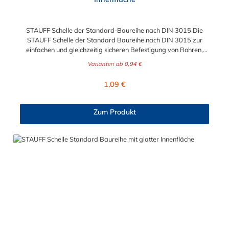
STAUFF Schelle der Standard-Baureihe nach DIN 3015 Die
STAUFF Schelle der Standard Baureihe nach DIN 3015 zur
einfachen und gleichzeitig sicheren Befestigung von Rohren,
Schläuchen, Kabeln und anderen Bauteilen. Das Material der
Varianten ab
0,94 €
STAUFF Schelle nach DIN 3015 ist Polypropylen (PP). Passende
Schrauben: Baugröße Sechskantschraube mit Deckplatte
Regulärer Preis:
1,09 €
Inbusschraube ohne Deckplatte 1 M6 x 30 M6 x 20 1a M6 x 30
M6 x 20 2 M6 x 35 M6 x 25 3 M6 x 40 M6 x 30 4 M6 x 45 M6 x
35 5 M6 x 60 M6 x 50 6 M6 x 70 M6 x 60 7 M6 x 100 M6 x 90
Zum Produkt
8 M6 x 125 M6 x 110