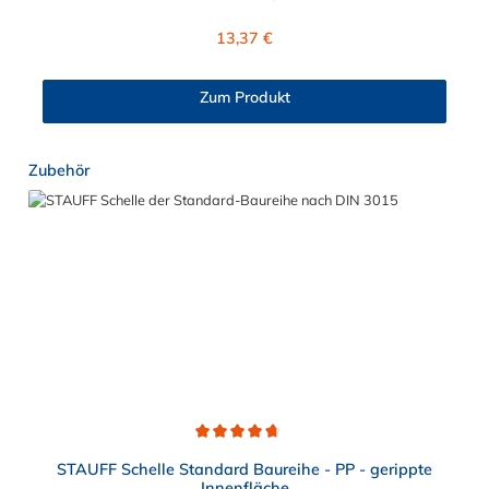
Regulärer Preis:
13,37 €
Zum Produkt
Produktgalerie überspringen
Zubehör
Durchschnittliche Bewertung von 4.8 von 5 Sternen
STAUFF Schelle Standard Baureihe - PP - gerippte
Innenfläche