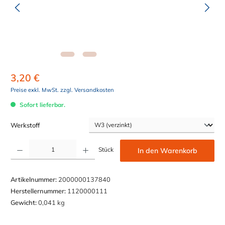
3,20 €
Preise exkl. MwSt. zzgl. Versandkosten
Sofort lieferbar.
auswählen
Werkstoff
Produkt Anzahl: Gib den gewünschten Wert ein oder benutze die Schaltflächen um die Anzahl z
Stück
In den Warenkorb
Artikelnummer:
2000000137840
Herstellernummer:
1120000111
Gewicht:
0,041 kg