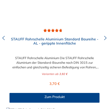
Durchschnittliche Bewertung von 4.8 von 5 Sternen
STAUFF Rohrschelle Aluminium Standard Baureihe -
AL - gerippte Innenfläche
STAUFF Rohrschelle Aluminium Die STAUFF Rohrschelle
Aluminium der Standard-Baureihe nach DIN 3015 zur
einfachen und gleichzeitig sicheren Befestigung von Rohren,
Schläuchen, Kabeln und anderen Bauteilen. Der Durchmesser
Varianten ab
3,92 €
der Rohrschelle Aluminium ist von 4 mm bis 76,1 mm wählbar.
Passende Schrauben der Rohrschelle Aluminium: Baugröße
Regulärer Preis:
3,70 €
Sechskantschraube mit Deckplatte Inbusschraube ohne
Deckplatte 1 M6 x 30 M6 x 20 1a M6 x 30 M6 x 20 2 M6 x 35
M6 x 25 3 M6 x 40 M6 x 30 4 M6 x 45 M6 x 35 5 M6 x 60 M6 x
Zum Produkt
50 6 M6 x 70 M6 x 60 7 M6 x 100 M6 x 90 8 M6 x 125 M6 x
110