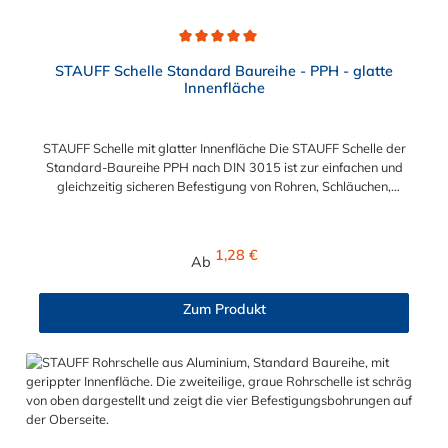
Durchschnittliche Bewertung von 5 von 5 Sternen
STAUFF Schelle Standard Baureihe - PPH - glatte
Innenfläche
STAUFF Schelle mit glatter Innenfläche Die STAUFF Schelle der
Standard-Baureihe PPH nach DIN 3015 ist zur einfachen und
gleichzeitig sicheren Befestigung von Rohren, Schläuchen,
Kabeln und anderen Bauteilen. Der Durchmesser kann
zwischen 6 mm und 102 mm gewählt werden. Die Innenfläche
der STAUFF Schelle ist glatt. Passende Schrauben für die
Regulärer Preis:
1,28 €
Ab
STAUFF Schelle: Baugröße Sechskantschraube mit Deckplatte
Inbusschraube ohne Deckplatte 1 M6 x 30 M6 x 20 1a M6 x 30
M6 x 20 2 M6 x 35 M6 x 25 3 M6 x 40 M6 x 30 4 M6 x 45 M6 x
Zum Produkt
35 5 M6 x 60 M6 x 50 6 M6 x 70 M6 x 60 7 M6 x 100 M6 x 90
8 M6 x 125 M6 x 110