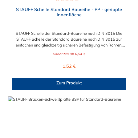
Durchschnittliche Bewertung von 4.8 von 5 Sternen
STAUFF Schelle Standard Baureihe - PP - gerippte
Innenfläche
STAUFF Schelle der Standard-Baureihe nach DIN 3015 Die
STAUFF Schelle der Standard Baureihe nach DIN 3015 zur
einfachen und gleichzeitig sicheren Befestigung von Rohren,
Schläuchen, Kabeln und anderen Bauteilen. Das Material der
Varianten ab
0,94 €
STAUFF Schelle nach DIN 3015 ist Polypropylen (PP). Passende
Schrauben: Baugröße Sechskantschraube mit Deckplatte
Regulärer Preis:
1,52 €
Inbusschraube ohne Deckplatte 1 M6 x 30 M6 x 20 1a M6 x 30
M6 x 20 2 M6 x 35 M6 x 25 3 M6 x 40 M6 x 30 4 M6 x 45 M6 x
35 5 M6 x 60 M6 x 50 6 M6 x 70 M6 x 60 7 M6 x 100 M6 x 90
Zum Produkt
8 M6 x 125 M6 x 110