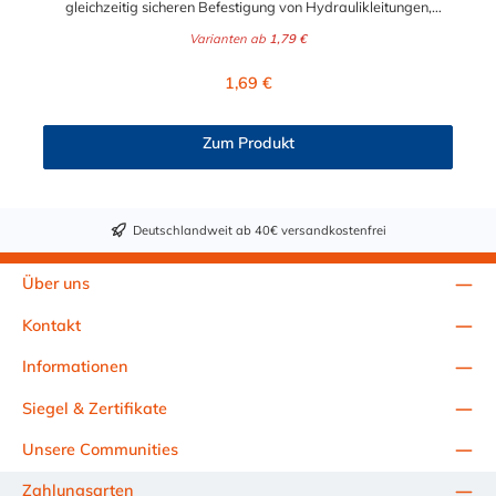
gleichzeitig sicheren Befestigung von Hydraulikleitungen,
Rohren, Schläuchen, Kabeln und anderen Bauteilen. Die
Varianten ab
1,79 €
Hydraulikschelle ist in verschiedenen Durchmessern von 6 mm
bis 102 mm erhältlich. Passende Schrauben für die STAUFF
Regulärer Preis:
1,69 €
Hydraulikschelle: Baugröße Sechskantschraube mit Deckplatte
Inbusschraube ohne Deckplatte 1 M6 x 30 M6 x 20 1a M6 x 30
M6 x 20 2 M6 x 35 M6 x 25 3 M6 x 40 M6 x 30 4 M6 x 45 M6 x
Zum Produkt
35 5 M6 x 60 M6 x 50 6 M6 x 70 M6 x 60 7 M6 x 100 M6 x 90
8 M6 x 125 M6 x 110
Deutschlandweit ab 40€ versandkostenfrei
Über uns
Kontakt
Informationen
Siegel & Zertifikate
Unsere Communities
Zahlungsarten