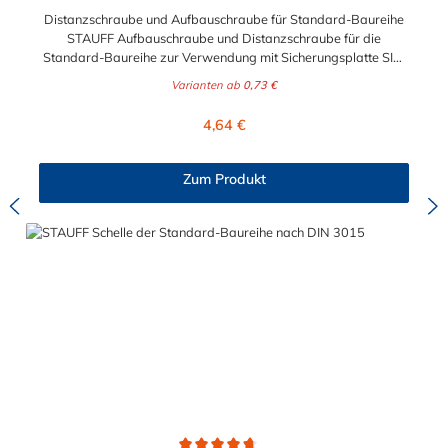
Distanzschraube und Aufbauschraube für Standard-Baureihe
STAUFF Aufbauschraube und Distanzschraube für die
Standard-Baureihe zur Verwendung mit Sicherungsplatte SIG.
Für die Baugrößen 1 bis 8 geeignet. Das Material der
Varianten ab
0,73 €
Distanzschraube ist zwischen verzinkten Stahl und Edelstahl
auswählbar.
Regulärer Preis:
4,64 €
Zum Produkt