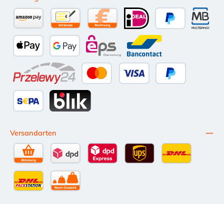
Amazon Pay
Vorkasse per Überweisung
Kauf auf Rechnung (10 Tage Netto)
iDEAL
PayPal
Multiba
Apple Pay
Google Pay
eps
Bancontact
Przelewy24
Kredit- oder Debitkarte
Später Bezahlen
SEPA Lastschrift
BLIK
Versandarten
Selbstabholung
DPD Standardversand
DPD Expressversand - 12 Uhr
UPS Standard International
DHL Standardv
DHL-Versand an Packstation
per Spedition