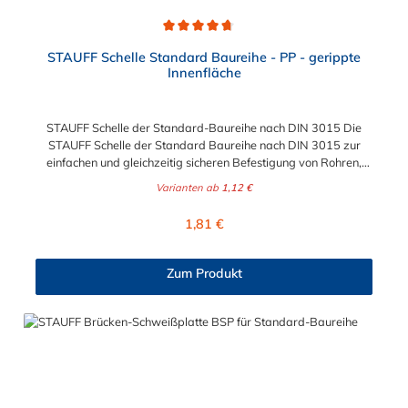
Durchschnittliche Bewertung von 4.8 von 5 Sternen
STAUFF Schelle Standard Baureihe - PP - gerippte
Innenfläche
STAUFF Schelle der Standard-Baureihe nach DIN 3015 Die
STAUFF Schelle der Standard Baureihe nach DIN 3015 zur
einfachen und gleichzeitig sicheren Befestigung von Rohren,
Schläuchen, Kabeln und anderen Bauteilen. Das Material der
Varianten ab
1,12 €
STAUFF Schelle nach DIN 3015 ist Polypropylen (PP). Passende
Schrauben: Baugröße Sechskantschraube mit Deckplatte
Regulärer Preis:
1,81 €
Inbusschraube ohne Deckplatte 1 M6 x 30 M6 x 20 1a M6 x 30
M6 x 20 2 M6 x 35 M6 x 25 3 M6 x 40 M6 x 30 4 M6 x 45 M6 x
35 5 M6 x 60 M6 x 50 6 M6 x 70 M6 x 60 7 M6 x 100 M6 x 90
Zum Produkt
8 M6 x 125 M6 x 110