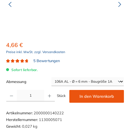
4,66 €
Preise inkl. MwSt. zzgl. Versandkosten
5 Bewertungen
Durchschnittliche Bewertung von 4.8 von 5 Sternen
Sofort lieferbar.
auswählen
Abmessung
Produkt Anzahl: Gib den gewünschten Wert ein oder benutze die Schaltflächen um die Anzahl z
Stück
In den Warenkorb
Artikelnummer:
2000000140222
Herstellernummer:
1130005071
Gewicht:
0,027 kg