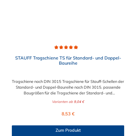
Durchschnittliche Bewertung von 5 von 5 Sternen
STAUFF Tragschiene TS für Standard- und Doppel-
Baureihe
Tragschiene nach DIN 3015 Tragschiene für Stauff-Schellen der
Standard- und Doppel-Baureihe nach DIN 3015. passende
Baugrößen für die Tragschiene der Standard- und
Doppelbaureihe: Abmessung passende Baugrößen der
Varianten ab
9,04 €
Standard-Baureihe passende Baugrößen der Doppel-Baureihe
TS 11 1, 1A, 2 1D, 2D TS 14 3, 4, 5 2D, 3D, 4D TS 30 6, 7, 8
Regulärer Preis:
8,53 €
4D, 5D Bezeichnung B1 (mm) B2 (mm) S (mm) H (mm) TS 28
x 11 28 11 2 11 TS 28 x 14 28 11 2 14 TS 28 x 30 28 11 2 30
Zum Produkt