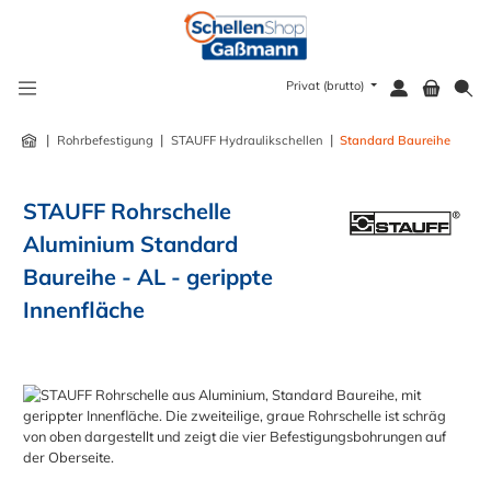
alt springen
Privat (brutto)
|
|
|
Rohrbefestigung
STAUFF Hydraulikschellen
Standard Baureihe
STAUFF Rohrschelle
Aluminium Standard
Baureihe - AL - gerippte
Innenfläche
Bildergalerie überspringen