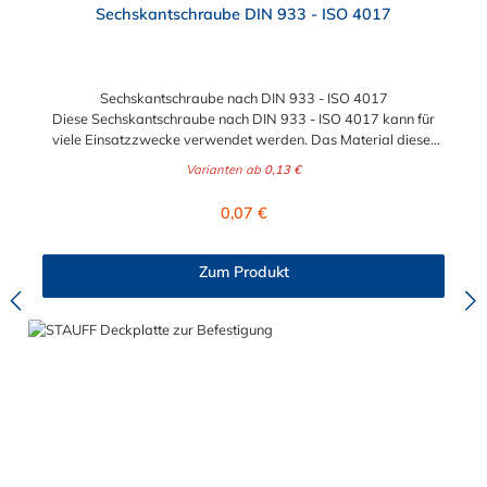
Sechskantschraube DIN 933 - ISO 4017
Sechskantschraube nach DIN 933 - ISO 4017
Diese Sechskantschraube nach DIN 933 - ISO 4017 kann für
viele Einsatzzwecke verwendet werden. Das Material dieser
Sechkantschraube ist zwischen verzinkten Stahl und Edelstahl
Varianten ab
0,13 €
wählbar. Die Gewindegröße und Stärke
der Sechskantschraube nach DIN 933 - ISO 4017 kann
Regulärer Preis:
0,07 €
zwischen den Größen M6 x 20 mm bis maximal M24 x 80 mm
gewählt werden.
Zum Produkt