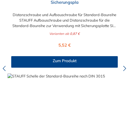
Sicherungspla
Distanzschraube und Aufbauschraube für Standard-Baureihe
STAUFF Aufbauschraube und Distanzschraube für die
Standard-Baureihe zur Verwendung mit Sicherungsplatte SIG.
Für die Baugrößen 1 bis 8 geeignet. Das Material der
Varianten ab
0,87 €
Distanzschraube ist zwischen verzinkten Stahl und Edelstahl
auswählbar.
Regulärer Preis:
5,52 €
Zum Produkt