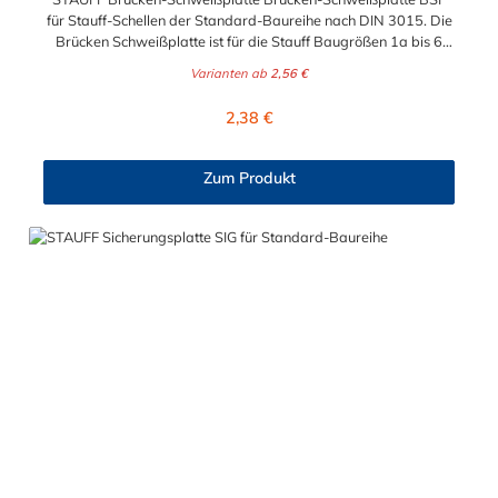
für Stauff-Schellen der Standard-Baureihe nach DIN 3015. Die
Brücken Schweißplatte ist für die Stauff Baugrößen 1a bis 6
geeignet. Das Material der Schweißplatte ist phosphatierter
Varianten ab
2,56 €
und galvanisch verzinkter Stahl.
Regulärer Preis:
2,38 €
Zum Produkt