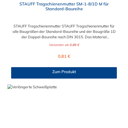
STAUFF Tragschienenmutter SM-1-8/1D M für
Standard-Baureihe
STAUFF Tragschienenmutter STAUFF Tragschienenmutter für
alle Baugrößen der Standard-Baureihe und der Baugröße 1D
der Doppel-Baureihe nach DIN 3015. Das Material
der STAUFF Tragschienenmutter ist zwischen verzinkten Stahl
Varianten ab
0,86 €
und Edelstahl (V2A/ V4A) wählbar.
Regulärer Preis:
0,81 €
Zum Produkt