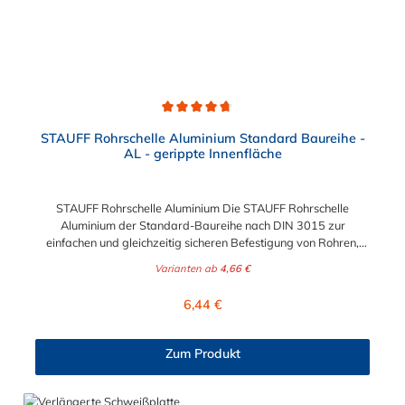
Durchschnittliche Bewertung von 4.8 von 5 Sternen
STAUFF Rohrschelle Aluminium Standard Baureihe -
AL - gerippte Innenfläche
STAUFF Rohrschelle Aluminium Die STAUFF Rohrschelle
Aluminium der Standard-Baureihe nach DIN 3015 zur
einfachen und gleichzeitig sicheren Befestigung von Rohren,
Schläuchen, Kabeln und anderen Bauteilen. Der Durchmesser
Varianten ab
4,66 €
der Rohrschelle Aluminium ist von 4 mm bis 76,1 mm wählbar.
Passende Schrauben der Rohrschelle Aluminium: Baugröße
Regulärer Preis:
6,44 €
Sechskantschraube mit Deckplatte Inbusschraube ohne
Deckplatte 1 M6 x 30 M6 x 20 1a M6 x 30 M6 x 20 2 M6 x 35
M6 x 25 3 M6 x 40 M6 x 30 4 M6 x 45 M6 x 35 5 M6 x 60 M6 x
Zum Produkt
50 6 M6 x 70 M6 x 60 7 M6 x 100 M6 x 90 8 M6 x 125 M6 x
110