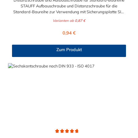
Distanzschraube und Aufbauschraube für Standard-Baureihe
STAUFF Aufbauschraube und Distanzschraube für die
Standard-Baureihe zur Verwendung mit Sicherungsplatte SIG.
Für die Baugrößen 1 bis 8 geeignet. Das Material der
Varianten ab
0,87 €
Distanzschraube ist zwischen verzinkten Stahl und Edelstahl
auswählbar.
Regulärer Preis:
0,94 €
Zum Produkt
Durchschnittliche Bewertung von 4.8 von 5 Sternen