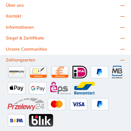
Über uns
Kontakt
Informationen
Siegel & Zertifikate
Unsere Communities
Zahlungsarten
Amazon Pay
Vorkasse per Überweisung
Kauf auf Rechnung (10 Tage Netto)
iDEAL
PayPal
Multiba
Apple Pay
Google Pay
eps
Bancontact
Przelewy24
Kredit- oder Debitkarte
Später Bezahlen
SEPA Lastschrift
BLIK