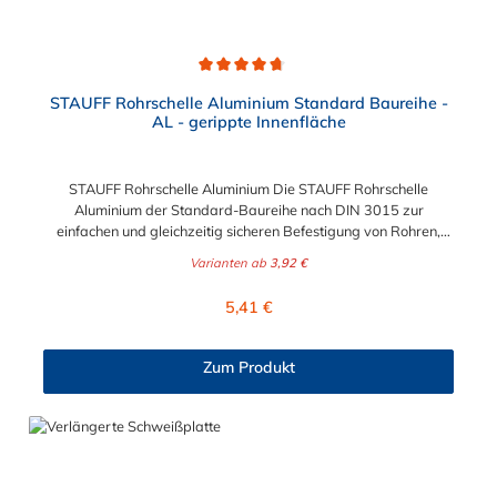
Durchschnittliche Bewertung von 4.8 von 5 Sternen
STAUFF Rohrschelle Aluminium Standard Baureihe -
AL - gerippte Innenfläche
STAUFF Rohrschelle Aluminium Die STAUFF Rohrschelle
Aluminium der Standard-Baureihe nach DIN 3015 zur
einfachen und gleichzeitig sicheren Befestigung von Rohren,
Schläuchen, Kabeln und anderen Bauteilen. Der Durchmesser
Varianten ab
3,92 €
der Rohrschelle Aluminium ist von 4 mm bis 76,1 mm wählbar.
Passende Schrauben der Rohrschelle Aluminium: Baugröße
Regulärer Preis:
5,41 €
Sechskantschraube mit Deckplatte Inbusschraube ohne
Deckplatte 1 M6 x 30 M6 x 20 1a M6 x 30 M6 x 20 2 M6 x 35
M6 x 25 3 M6 x 40 M6 x 30 4 M6 x 45 M6 x 35 5 M6 x 60 M6 x
Zum Produkt
50 6 M6 x 70 M6 x 60 7 M6 x 100 M6 x 90 8 M6 x 125 M6 x
110