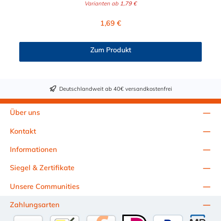
Varianten ab
1,79 €
Hydraulikschelle ist in verschiedenen Durchmessern von 6 mm
bis 102 mm erhältlich. Passende Schrauben für die STAUFF
Regulärer Preis:
1,69 €
Hydraulikschelle: Baugröße Sechskantschraube mit Deckplatte
Inbusschraube ohne Deckplatte 1 M6 x 30 M6 x 20 1a M6 x 30
M6 x 20 2 M6 x 35 M6 x 25 3 M6 x 40 M6 x 30 4 M6 x 45 M6 x
Zum Produkt
35 5 M6 x 60 M6 x 50 6 M6 x 70 M6 x 60 7 M6 x 100 M6 x 90
8 M6 x 125 M6 x 110
Deutschlandweit ab 40€ versandkostenfrei
Über uns
Kontakt
Informationen
Siegel & Zertifikate
Unsere Communities
Zahlungsarten