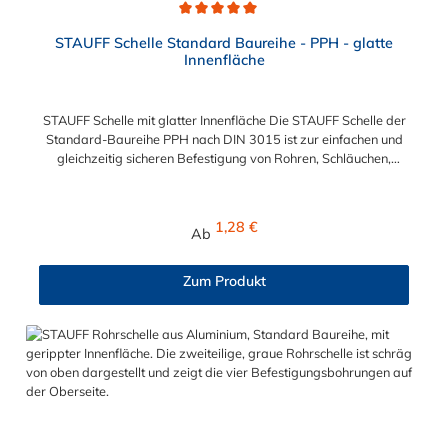
Durchschnittliche Bewertung von 5 von 5 Sternen
STAUFF Schelle Standard Baureihe - PPH - glatte
Innenfläche
STAUFF Schelle mit glatter Innenfläche Die STAUFF Schelle der
Standard-Baureihe PPH nach DIN 3015 ist zur einfachen und
gleichzeitig sicheren Befestigung von Rohren, Schläuchen,
Kabeln und anderen Bauteilen. Der Durchmesser kann
zwischen 6 mm und 102 mm gewählt werden. Die Innenfläche
der STAUFF Schelle ist glatt. Passende Schrauben für die
Regulärer Preis:
1,28 €
Ab
STAUFF Schelle: Baugröße Sechskantschraube mit Deckplatte
Inbusschraube ohne Deckplatte 1 M6 x 30 M6 x 20 1a M6 x 30
M6 x 20 2 M6 x 35 M6 x 25 3 M6 x 40 M6 x 30 4 M6 x 45 M6 x
Zum Produkt
35 5 M6 x 60 M6 x 50 6 M6 x 70 M6 x 60 7 M6 x 100 M6 x 90
8 M6 x 125 M6 x 110