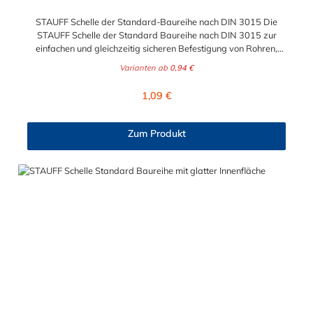
STAUFF Schelle der Standard-Baureihe nach DIN 3015 Die
STAUFF Schelle der Standard Baureihe nach DIN 3015 zur
einfachen und gleichzeitig sicheren Befestigung von Rohren,
Schläuchen, Kabeln und anderen Bauteilen. Das Material der
Varianten ab
0,94 €
STAUFF Schelle nach DIN 3015 ist Polypropylen (PP). Passende
Schrauben: Baugröße Sechskantschraube mit Deckplatte
Regulärer Preis:
1,09 €
Inbusschraube ohne Deckplatte 1 M6 x 30 M6 x 20 1a M6 x 30
M6 x 20 2 M6 x 35 M6 x 25 3 M6 x 40 M6 x 30 4 M6 x 45 M6 x
35 5 M6 x 60 M6 x 50 6 M6 x 70 M6 x 60 7 M6 x 100 M6 x 90
Zum Produkt
8 M6 x 125 M6 x 110