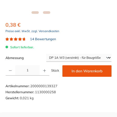
0,38 €
Preise exkl. MwSt. zzgl. Versandkosten
14 Bewertungen
Durchschnittliche Bewertung von 4.8 von 5 Sternen
Sofort lieferbar.
auswählen
Abmessung
Produkt Anzahl: Gib den gewünschten Wert ein oder benutze die Schaltflächen um die Anzahl z
Stück
In den Warenkorb
Artikelnummer:
2000000139327
Herstellernummer:
1130000258
Gewicht:
0,021 kg