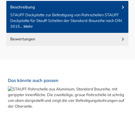
Beschreibung
STAUFF Deckplatte zur Befestigung von Rohrschellen STAUFF
Deckplatte für Stauff-Schellen der Standard-Baureihe nach DIN
3015…
Mehr
Bewertungen
Produktgalerie überspringen
Das könnte auch passen