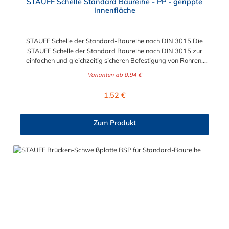
STAUFF Schelle Standard Baureihe - PP - gerippte
Innenfläche
STAUFF Schelle der Standard-Baureihe nach DIN 3015 Die
STAUFF Schelle der Standard Baureihe nach DIN 3015 zur
einfachen und gleichzeitig sicheren Befestigung von Rohren,
Schläuchen, Kabeln und anderen Bauteilen. Das Material der
Varianten ab
0,94 €
STAUFF Schelle nach DIN 3015 ist Polypropylen (PP). Passende
Schrauben: Baugröße Sechskantschraube mit Deckplatte
Regulärer Preis:
1,52 €
Inbusschraube ohne Deckplatte 1 M6 x 30 M6 x 20 1a M6 x 30
M6 x 20 2 M6 x 35 M6 x 25 3 M6 x 40 M6 x 30 4 M6 x 45 M6 x
35 5 M6 x 60 M6 x 50 6 M6 x 70 M6 x 60 7 M6 x 100 M6 x 90
Zum Produkt
8 M6 x 125 M6 x 110