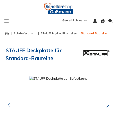
alt springen
Gewerblich (netto)
|
|
|
Rohrbefestigung
STAUFF Hydraulikschellen
Standard Baureihe
STAUFF Deckplatte für
Standard-Baureihe
Bildergalerie überspringen