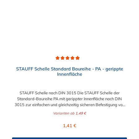
Durchschnittliche Bewertung von 4.9 von 5 Sternen
STAUFF Schelle Standard Baureihe - PA - gerippte
Innenfläche
STAUFF Schelle nach DIN 3015 Die STAUFF Schelle der
Standard-Baureihe PA mit gerippter Innenfläche nach DIN
3015 zur einfachen und gleichzeitig sicheren Befestigung von
Rohren, Schläuchen, Kabeln und anderen Bauteilen. Passende
Varianten ab
1,49 €
Schrauben für die STAUFF Schelle: Baugröße
Sechskantschraube mit Deckplatte Inbusschraube ohne
Regulärer Preis:
1,41 €
Deckplatte 1 M6 x 30 M6 x 20 1a M6 x 30 M6 x 20 2 M6 x 35
M6 x 25 3 M6 x 40 M6 x 30 4 M6 x 45 M6 x 35 5 M6 x 60 M6 x