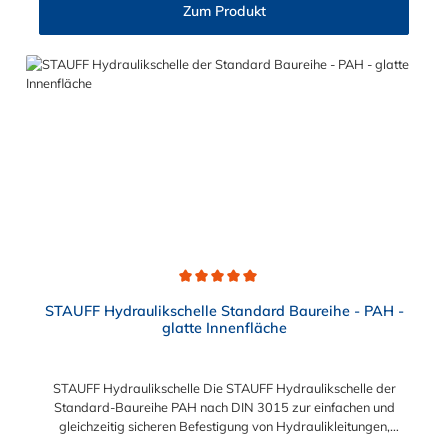
50 6 M6 x 70 M6 x 60 7 M6 x 100 M6 x 90 8 M6 x 125 M6 x
Zum Produkt
110
Durchschnittliche Bewertung von 5 von 5 Sternen
STAUFF Hydraulikschelle Standard Baureihe - PAH -
glatte Innenfläche
STAUFF Hydraulikschelle Die STAUFF Hydraulikschelle der
Standard-Baureihe PAH nach DIN 3015 zur einfachen und
gleichzeitig sicheren Befestigung von Hydraulikleitungen,
Rohren, Schläuchen, Kabeln und anderen Bauteilen. Die