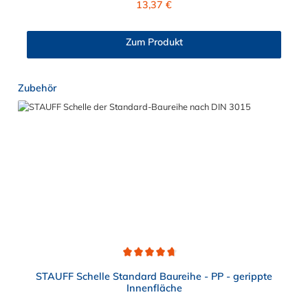
13,37 €
Zum Produkt
Produktgalerie überspringen
Zubehör
Durchschnittliche Bewertung von 4.8 von 5 Sternen
STAUFF Schelle Standard Baureihe - PP - gerippte
Innenfläche