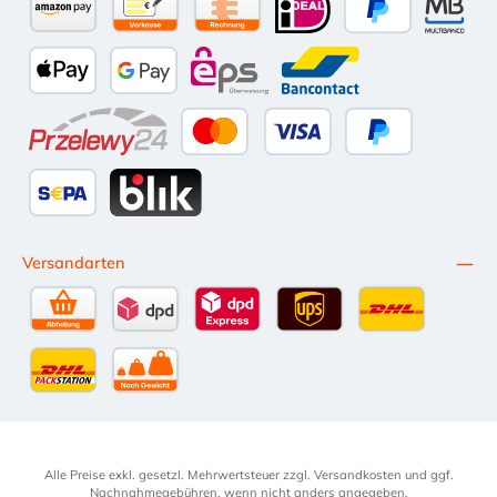
Amazon Pay
Vorkasse per Überweisung
Kauf auf Rechnung (10 Tage Netto)
iDEAL
PayPal
Multiba
Apple Pay
Google Pay
eps
Bancontact
Przelewy24
Kredit- oder Debitkarte
Später Bezahlen
SEPA Lastschrift
BLIK
Versandarten
Selbstabholung
DPD Standardversand
DPD Expressversand - 12 Uhr
UPS Standard International
DHL Standardv
DHL-Versand an Packstation
per Spedition
Alle Preise exkl. gesetzl. Mehrwertsteuer zzgl.
Versandkosten
und ggf.
Nachnahmegebühren, wenn nicht anders angegeben.