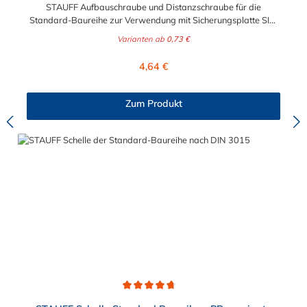
STAUFF Aufbauschraube und Distanzschraube für die
Standard-Baureihe zur Verwendung mit Sicherungsplatte SIG.
Für die Baugrößen 1 bis 8 geeignet. Das Material der
Varianten ab
0,73 €
Distanzschraube ist zwischen verzinkten Stahl und Edelstahl
auswählbar.
Regulärer Preis:
4,64 €
Zum Produkt
Durchschnittliche Bewertung von 4.8 von 5 Sternen