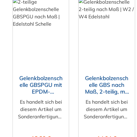
Gelenkbolzensch
Gelenkbolzensch
elle GBSPGU mit
elle GBS nach
EPDM-
Maß, 2-teilig, mit
Gummierung
Brücke
Es handelt sich bei
Es handelt sich bei
nach Maß, 2-
diesem Artikel um
diesem Artikel um
teilig, ohne
Sonderanfertigunge
Sonderanfertigunge
Brücke
n, diese sind vom
n, diese sind vom
Umtausch
Umtausch
Regulärer Preis:
Regulärer Preis