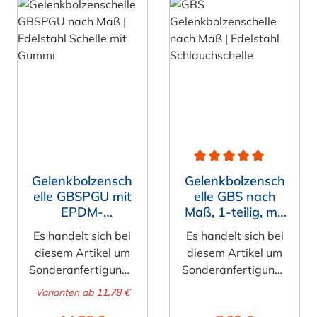
Durchschnittliche Bewert
Gelenkbolzensch
Gelenkbolzensch
elle GBSPGU mit
elle GBS nach
EPDM-
Maß, 1-teilig, mit
Gummierung
Brücke
Es handelt sich bei
Es handelt sich bei
nach Maß, 1-
diesem Artikel um
diesem Artikel um
teilig, ohne
Sonderanfertigunge
Sonderanfertigunge
Brücke
n, diese sind vom
n, diese sind vom
Varianten ab
11,78 €
Umtausch
Umtausch
:
Regulärer Preis:
Regulärer Preis: