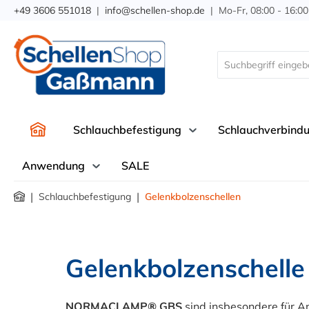
+49 3606 551018
|
info@schellen-shop.de
| Mo-Fr, 08:00 - 16:00
springen
Zur Hauptnavigation springen
Schlauchbefestigung
Schlauchverbind
Anwendung
SALE
|
|
Schlauchbefestigung
Gelenkbolzenschellen
Gelenkbolzenschelle 
NORMACLAMP® GBS
sind insbesondere für A