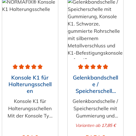
ung von 5 von 5 Sternen
Durchschnittliche Bewertung von 5 von 5 Sternen
Durchschnittliche Bewertun
Konsole K1 für
Gelenkbandschell
Halterungsschell
e /
en
Speicherschelle
mit Gummierung,
Konsole K1 für
Gelenkbandschelle /
Konsole K1
Halterungsschellen
Speicherschelle mit
Mit der Konsole Typ
Gummierung und
K1 / Halterung K1
Konsole K1 Diese
Varianten ab
17,85 €
(ähnlich NORMAFIX
Gelenkbandschelle
Regulärer Preis:
Regulärer Preis: