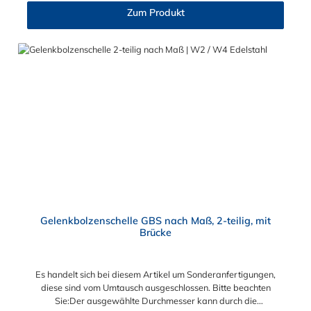
Schlauchschelle nach Maß Diese Schlauchschelle ist eine
Zum Produkt
Maßanfertigung nach Ihren Vorgaben. Die Schlauchschelle
nach Maß hat zwei Gelenkbolzen Verschlüsse. Wählen Sie
zwischen den Bandbreiten 20 mm, 25 mm und 30 mm. Wählen
Sie zwischen zwei Materialien der Schlauchschelle nach Maß
aus: W2 (Band u. Verschluss 1.4016, Bolzen u. Schraube
verzinkt) und W4 (komplett 1.4301). Die 2-teilige GBS
Gelenkbolzenschellen mit einem Gelenkbolzen-Verschluss (T-
Bolzen) für sehr massive und sichere Verbindungs- und
Befestigungselemente wie beispielsweise in Filter- und
Abfüllanlagen sowie in Rohrleitungssystemen, Saug- und
Druckluftschläuchen oder ähnliches. Die Gelenkbolzenschelle ist
jederzeit wiederverwendbar und mit einem Standardwerkzeug
einfach zu montieren und demontieren. Der Vorteil der
zweiteiligen Ausführung ist der größere Spannbereich und die
flexiblere Montagemöglichkeit.
Gelenkbolzenschelle GBS nach Maß, 2-teilig, mit
Brücke
Es handelt sich bei diesem Artikel um Sonderanfertigungen,
diese sind vom Umtausch ausgeschlossen. Bitte beachten
Sie:Der ausgewählte Durchmesser kann durch die