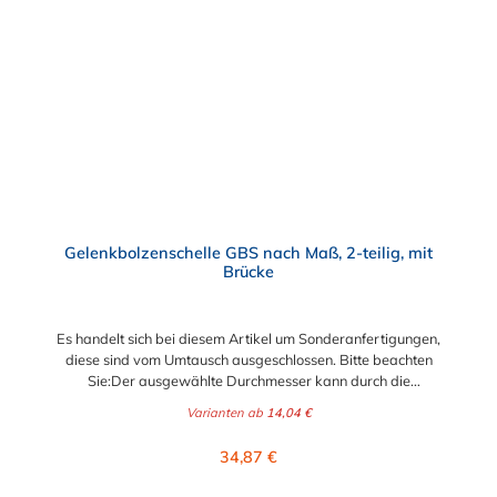
Gelenkbolzenschelle GBS nach Maß, 2-teilig, mit
Brücke
Es handelt sich bei diesem Artikel um Sonderanfertigungen,
diese sind vom Umtausch ausgeschlossen. Bitte beachten
Sie:Der ausgewählte Durchmesser kann durch die
Verstellmöglichkeit an der Schraube je nach
Varianten ab
14,04 €
Bandbreite verändert werden!Bandbreite 20 mm: +/- 5,0
mm Verstellbereich - Schraube M6x50Bandbreite 25 mm: +/-
Regulärer Preis:
34,87 €
8,0 mm Verstellbereich - Schraube M8x70Bandbreite 30 mm:
+/- 10,0 mm Verstellbereich - Schraube M10x90