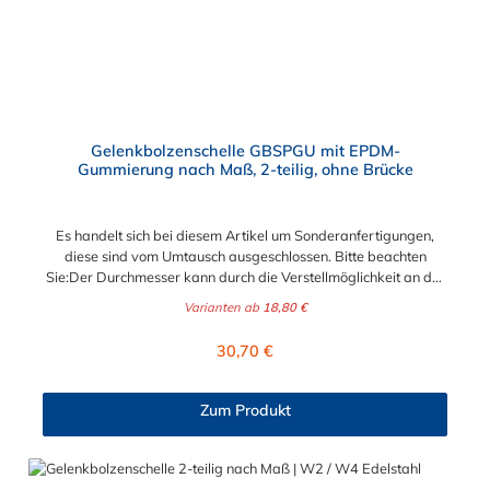
Befestigungselemente wie beispielsweise in Filter- und
Abfüllanlagen sowie in Rohrleitungssystemen, Saug- und
Druckluftschläuchen oder ähnliches. Die Gelenkbolzenschelle ist
jederzeit wiederverwendbar und mit einem Standardwerkzeug
einfach zu montieren und demontieren. Der Vorteil der
zweiteiligen Ausführung ist der größere Spannbereich und die
flexiblere Montagemöglichkeit.
Gelenkbolzenschelle GBSPGU mit EPDM-
Gummierung nach Maß, 2-teilig, ohne Brücke
Es handelt sich bei diesem Artikel um Sonderanfertigungen,
diese sind vom Umtausch ausgeschlossen. Bitte beachten
Sie:Der Durchmesser kann durch die Verstellmöglichkeit an der
Schraube je nach Bandbreite verändert werden!Bandbreite 20
Varianten ab
18,80 €
mm: +/- 5,0 mm - Schraube M6x50Bandbreite 25 mm: +/- 8,0
mm - Schraube M8x70Bandbreite 30 mm: +/- 10,0 mm -
Regulärer Preis:
30,70 €
Schraube M10x90 Zweiteilige Gelenkbolzenschelle GBSPGU
nach Maß | Edelstahl Schlauchschelle mit Gummieinlage Diese
Schlauchschelle ist eine Maßanfertigung nach Ihren Vorgaben.
Zum Produkt
Die Schlauchschelle nach Maß hat zwei Gelenkbolzen
Verschlüsse. Wählen Sie zwischen den Bandbreiten 20 mm, 25
mm und 30 mm. Wählen Sie zwischen zwei Materialien der
Schlauchschelle nach Maß aus: W2 (Band u. Verschluss 1.4016,