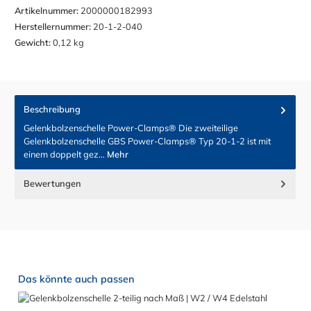
Artikelnummer:
2000000182993
Herstellernummer:
20-1-2-040
Gewicht:
0,12 kg
Beschreibung
Gelenkbolzenschelle Power-Clamps® Die zweiteilige
Gelenkbolzenschelle GBS Power-Clamps® Typ 20-1-2 ist mit
einem doppelt gez…
Mehr
Bewertungen
Produktgalerie überspringen
Das könnte auch passen