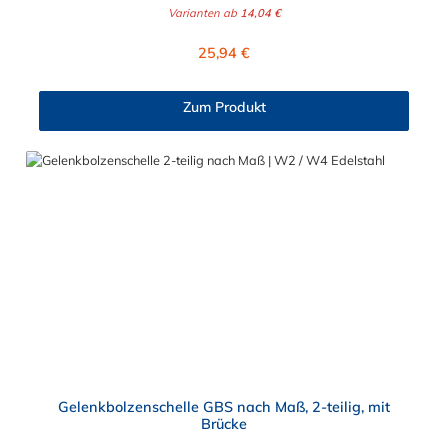
Verstellmöglichkeit an der Schraube je nach
Varianten ab
14,04 €
Bandbreite verändert werden!Bandbreite 20 mm: +/- 5,0
mm Verstellbereich - Schraube M6x50Bandbreite 25 mm: +/-
Regulärer Preis:
25,94 €
8,0 mm Verstellbereich - Schraube M8x70Bandbreite 30 mm:
+/- 10,0 mm Verstellbereich - Schraube M10x90
Schlauchschelle nach Maß Diese Schlauchschelle ist eine
Zum Produkt
Maßanfertigung nach Ihren Vorgaben. Die Schlauchschelle
nach Maß hat zwei Gelenkbolzen Verschlüsse. Wählen Sie
zwischen den Bandbreiten 20 mm, 25 mm und 30 mm. Wählen
Sie zwischen zwei Materialien der Schlauchschelle nach Maß
aus: W2 (Band u. Verschluss 1.4016, Bolzen u. Schraube
verzinkt) und W4 (komplett 1.4301). Die 2-teilige GBS
Gelenkbolzenschellen mit einem Gelenkbolzen-Verschluss (T-
Bolzen) für sehr massive und sichere Verbindungs- und
Befestigungselemente wie beispielsweise in Filter- und
Abfüllanlagen sowie in Rohrleitungssystemen, Saug- und
Druckluftschläuchen oder ähnliches. Die Gelenkbolzenschelle ist
jederzeit wiederverwendbar und mit einem Standardwerkzeug
einfach zu montieren und demontieren. Der Vorteil der
zweiteiligen Ausführung ist der größere Spannbereich und die
flexiblere Montagemöglichkeit.
Gelenkbolzenschelle GBS nach Maß, 2-teilig, mit
Brücke