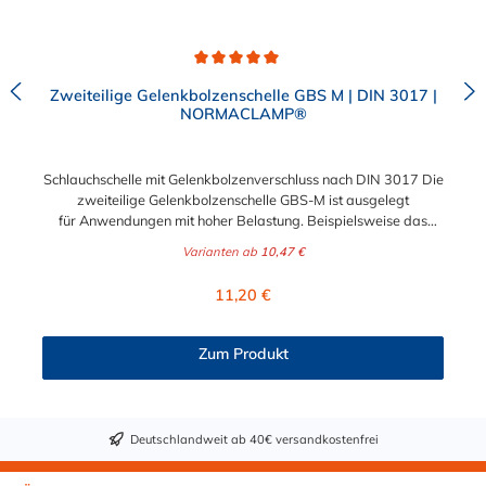
zweiteiligen Ausführung ist der größere Spannbereich und die
flexiblere Montagemöglichkeit.
Durchschnittliche Bewertung von 5 von 5 Sternen
Zweiteilige Gelenkbolzenschelle GBS M | DIN 3017 |
NORMACLAMP®
Schlauchschelle mit Gelenkbolzenverschluss nach DIN 3017 Die
zweiteilige Gelenkbolzenschelle GBS-M ist ausgelegt
für Anwendungen mit hoher Belastung. Beispielsweise das
Befestigen vom Saugschlauch und Druckschlauch mit hoher
Varianten ab
10,47 €
Shorehärte oder Kunststoff- / Stahleinlagen. Diese hochwertige
und stabile Schlauchschelle mit Gelenkbolzenverschluss ist ideal
Regulärer Preis:
11,20 €
geeignet für den Nutzfahrzeugbau, die Industrie, für
Baumaschinen, die Landwirtschaft oder den Bergbau. Die
verbauten Hohlbolzen reduzieren die Belastung der Schraube
Zum Produkt
und des Bands. Die Folge ist eine erhöhte Lebensdauer und
Haltbarkeit der Schlauchschelle selbst. Die 2-teilige Ausführung
der GBS-M hat eine noch höhere Spannkraft als die einteilige
Gelenkbolzenschelle und ist ebenso in größeren
Deutschlandweit ab 40€ versandkostenfrei
Spannbereichen erhältlich.