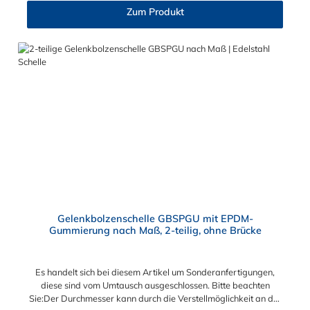
Schlauchschelle nach Maß Diese Schlauchschelle ist eine
Zum Produkt
Maßanfertigung nach Ihren Vorgaben. Die Schlauchschelle
nach Maß hat zwei Gelenkbolzen Verschlüsse. Wählen Sie
zwischen den Bandbreiten 20 mm, 25 mm und 30 mm. Wählen
Sie zwischen zwei Materialien der Schlauchschelle nach Maß
aus: W2 (Band u. Verschluss 1.4016, Bolzen u. Schraube
verzinkt) und W4 (komplett 1.4301). Die 2-teilige GBS
Gelenkbolzenschellen mit einem Gelenkbolzen-Verschluss (T-
Bolzen) für sehr massive und sichere Verbindungs- und
Befestigungselemente wie beispielsweise in Filter- und
Abfüllanlagen sowie in Rohrleitungssystemen, Saug- und
Druckluftschläuchen oder ähnliches. Die Gelenkbolzenschelle ist
jederzeit wiederverwendbar und mit einem Standardwerkzeug
einfach zu montieren und demontieren. Der Vorteil der
zweiteiligen Ausführung ist der größere Spannbereich und die
flexiblere Montagemöglichkeit.
Gelenkbolzenschelle GBSPGU mit EPDM-
Gummierung nach Maß, 2-teilig, ohne Brücke
Es handelt sich bei diesem Artikel um Sonderanfertigungen,
diese sind vom Umtausch ausgeschlossen. Bitte beachten
Sie:Der Durchmesser kann durch die Verstellmöglichkeit an der