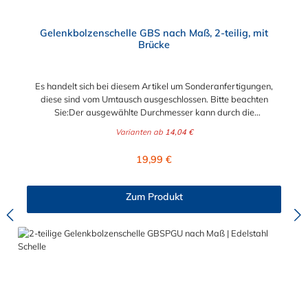
zweiteiligen Ausführung ist der größere Spannbereich und die
flexiblere Montagemöglichkeit.
Gelenkbolzenschelle GBS nach Maß, 2-teilig, mit
Brücke
Es handelt sich bei diesem Artikel um Sonderanfertigungen,
diese sind vom Umtausch ausgeschlossen. Bitte beachten
Sie:Der ausgewählte Durchmesser kann durch die
Verstellmöglichkeit an der Schraube je nach
Varianten ab
14,04 €
Bandbreite verändert werden!Bandbreite 20 mm: +/- 5,0
mm Verstellbereich - Schraube M6x50Bandbreite 25 mm: +/-
Regulärer Preis:
19,99 €
8,0 mm Verstellbereich - Schraube M8x70Bandbreite 30 mm:
+/- 10,0 mm Verstellbereich - Schraube M10x90
Schlauchschelle nach Maß Diese Schlauchschelle ist eine
Zum Produkt
Maßanfertigung nach Ihren Vorgaben. Die Schlauchschelle
nach Maß hat zwei Gelenkbolzen Verschlüsse. Wählen Sie
zwischen den Bandbreiten 20 mm, 25 mm und 30 mm. Wählen
Sie zwischen zwei Materialien der Schlauchschelle nach Maß
aus: W2 (Band u. Verschluss 1.4016, Bolzen u. Schraube
verzinkt) und W4 (komplett 1.4301). Die 2-teilige GBS
Gelenkbolzenschellen mit einem Gelenkbolzen-Verschluss (T-
Bolzen) für sehr massive und sichere Verbindungs- und