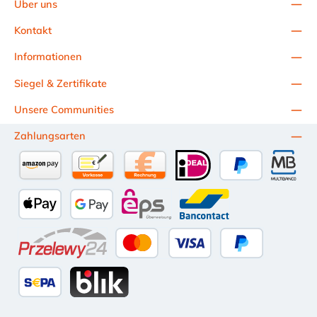
Über uns
Kontakt
Informationen
Siegel & Zertifikate
Unsere Communities
Zahlungsarten
Amazon Pay
Vorkasse per Überweisung
Kauf auf Rechnung (10 Tage Netto)
iDEAL
PayPal
Multiba
Apple Pay
Google Pay
eps
Bancontact
Przelewy24
Kredit- oder Debitkarte
Später Bezahlen
SEPA Lastschrift
BLIK