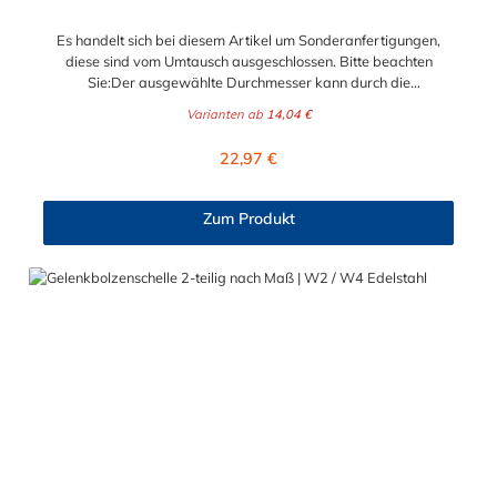
Es handelt sich bei diesem Artikel um Sonderanfertigungen,
diese sind vom Umtausch ausgeschlossen. Bitte beachten
Sie:Der ausgewählte Durchmesser kann durch die
Verstellmöglichkeit an der Schraube je nach
Varianten ab
14,04 €
Bandbreite verändert werden!Bandbreite 20 mm: +/- 5,0
mm Verstellbereich - Schraube M6x50Bandbreite 25 mm: +/-
Regulärer Preis:
22,97 €
8,0 mm Verstellbereich - Schraube M8x70Bandbreite 30 mm:
+/- 10,0 mm Verstellbereich - Schraube M10x90
Schlauchschelle nach Maß Diese Schlauchschelle ist eine
Zum Produkt
Maßanfertigung nach Ihren Vorgaben. Die Schlauchschelle
nach Maß hat zwei Gelenkbolzen Verschlüsse. Wählen Sie
zwischen den Bandbreiten 20 mm, 25 mm und 30 mm. Wählen
Sie zwischen zwei Materialien der Schlauchschelle nach Maß
aus: W2 (Band u. Verschluss 1.4016, Bolzen u. Schraube
verzinkt) und W4 (komplett 1.4301). Die 2-teilige GBS
Gelenkbolzenschellen mit einem Gelenkbolzen-Verschluss (T-
Bolzen) für sehr massive und sichere Verbindungs- und
Befestigungselemente wie beispielsweise in Filter- und
Abfüllanlagen sowie in Rohrleitungssystemen, Saug- und
Druckluftschläuchen oder ähnliches. Die Gelenkbolzenschelle ist
jederzeit wiederverwendbar und mit einem Standardwerkzeug
einfach zu montieren und demontieren. Der Vorteil der