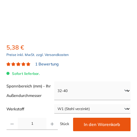
5,38 €
Preise inkl. MwSt. zzgl. Versandkosten
1 Bewertung
Durchschnittliche Bewertung von 5 von 5 Sternen
Sofort lieferbar.
Spannbereich (mm) - Ihr
auswählen
Außendurchmesser
auswählen
Werkstoff
Produkt Anzahl: Gib den gewünschten Wert ein oder benutze die Schaltflächen um die Anzahl z
Stück
In den Warenkorb