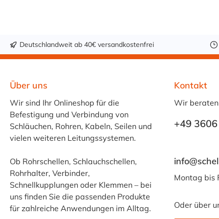
501R. Sie können
somit eingenhändig
sich somit
Universalschellen
Universalschellen
nach Ihren
nach Ihren
Wünschen erstellen.
Deutschlandweit ab 40€ versandkostenfrei
Wünschen erstellen.
Sie kombinieren
Das Spannschloss
hierfür das Oetiker
ist erhältlich für die
Klemmband 501R
Über uns
Kontakt
Spannbereiche 35-
mit dem Verschluss
Wir sind Ihr Onlineshop für die
60 mm und über 60
540R / 10 mm. Die
Wir beraten
Befestigung und Verbindung von
mm.
Klemmbandrolle
+49 3606
Schläuchen, Rohren, Kabeln, Seilen und
gibt es in den
vielen weiteren Leitungssystemen.
Längen 10 Meter
und 20 Meter. Die
info@schel
Ob Rohrschellen, Schlauchschellen,
Materialstärke des
Rohrhalter, Verbinder,
501R Bandes
Montag bis 
Schnellkupplungen oder Klemmen – bei
beträgt 0,5 mm.
uns finden Sie die passenden Produkte
Oder über u
für zahlreiche Anwendungen im Alltag.