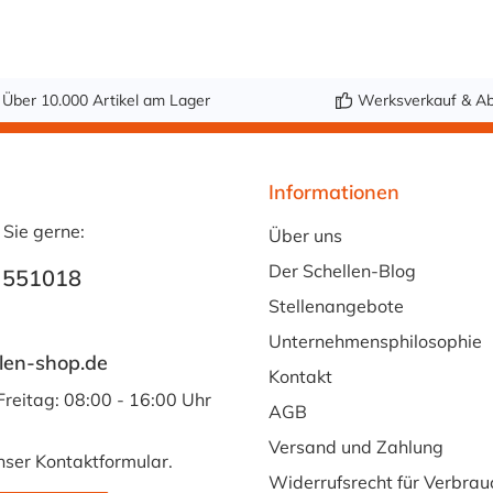
Das Oetiker
Schraubschloss ist
erhältlich für die
Spannbereiche 40-
Über 10.000 Artikel am Lager
Werksverkauf & Ab
100 mm und über
100 mm.
Empfohlenes
Informationen
Anzugsdrehmoment
 Sie gerne:
: max. 3 Nm
Über uns
Der Schellen-Blog
 551018
Stellenangebote
Unternehmensphilosophie
len-shop.de
Kontakt
Freitag: 08:00 - 16:00 Uhr
AGB
Versand und Zahlung
nser
Kontaktformular
.
Widerrufsrecht für Verbrau