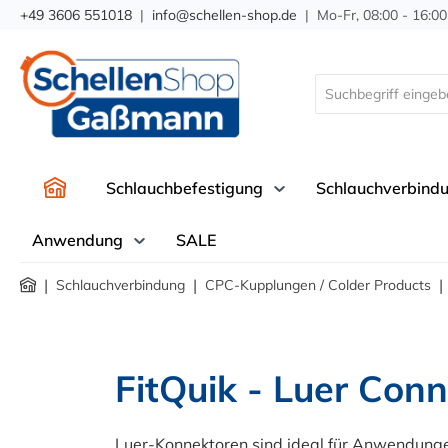
+49 3606 551018
|
info@schellen-shop.de
| Mo-Fr, 08:00 - 16:00
springen
Zur Hauptnavigation springen
Schlauchbefestigung
Schlauchverbind
Anwendung
SALE
|
|
|
Schlauchverbindung
CPC-Kupplungen / Colder Products
FitQuik - Luer Conn
Luer-Konnektoren sind ideal für Anwendunge