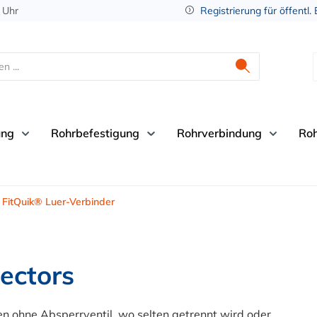
 Uhr
Registrierung für öffentl.
ung
Rohrbefestigung
Rohrverbindung
Ro
FitQuik® Luer-Verbinder
ectors
n ohne Absperrventil, wo selten getrennt wird oder